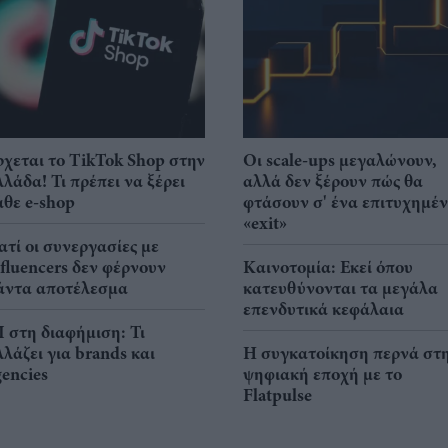
ρχεται το TikTok Shop στην
Οι scale-ups μεγαλώνουν,
λλάδα! Τι πρέπει να ξέρει
αλλά δεν ξέρουν πώς θα
άθε e-shop
φτάσουν σ' ένα επιτυχημέ
«exit»
ιατί οι συνεργασίες με
nfluencers δεν φέρνουν
Καινοτομία: Εκεί όπου
άντα αποτέλεσμα
κατευθύνονται τα μεγάλα
επενδυτικά κεφάλαια
I στη διαφήμιση: Τι
λλάζει για brands και
Η συγκατοίκηση περνά στ
gencies
ψηφιακή εποχή με το
Flatpulse