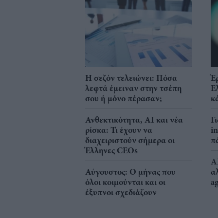
Η σεζόν τελειώνει: Πόσα
Έ
λεφτά έμειναν στην τσέπη
Ε
σου ή μόνο πέρασαν;
κ
Ανθεκτικότητα, AI και νέα
Γ
ρίσκα: Τι έχουν να
i
διαχειριστούν σήμερα οι
π
Έλληνες CEOs
A
Αύγουστος: Ο μήνας που
α
όλοι κοιμούνται και οι
a
έξυπνοι σχεδιάζουν