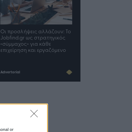
TP Greece: Πώς
Η ομάδα σου μεγαλώνε
διαμορφώνεται το μέλλον
γραφείο σου ακολουθε
του Insurance στην εποχή
του AI
Advertorial
sonal or