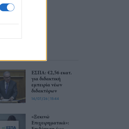
ΕΣΠΑ: €2,56 εκατ.
για διδακτική
εμπειρία νέων
διδακτόρων
14/07/26
|
15:44
«Ξεκινώ
Επιχειρηματικά»:
Επιδότηση έως