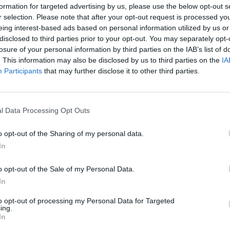
κείας Επιχειρηματικότητας
formation for targeted advertising by us, please use the below opt-out s
r selection. Please note that after your opt-out request is processed y
eing interest-based ads based on personal information utilized by us or
disclosed to third parties prior to your opt-out. You may separately opt-
Ακολουθήστε το
στο
losure of your personal information by third parties on the IAB’s list of
Google News
και μάθετε πρώτοι
. This information may also be disclosed by us to third parties on the
IA
όλα τα επιχειρηματικά νέα
Participants
that may further disclose it to other third parties.
l Data Processing Opt Outs
Δείτε όλες τις τελευταίες
επιχειρηματικές
Ειδήσεις
από την
o opt-out of the Sharing of my personal data.
Ελλάδα και τον κόσμο στο
In
o opt-out of the Sale of my Personal Data.
In
to opt-out of processing my Personal Data for Targeted
ing.
λιάστε
In