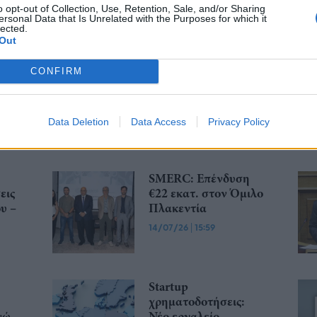
o opt-out of Collection, Use, Retention, Sale, and/or Sharing
ersonal Data that Is Unrelated with the Purposes for which it
... σχόλια
| Κάνε click για να σχολιάσεις
lected.
Out
CONFIRM
Data Deletion
Data Access
Privacy Policy
SMERC: Επένδυση
εις
€22 εκατ. στον Όμιλο
υ –
Πλακεντία
14/07/26
|
15:59
Startup
χρηματοδοτήσεις:
νώ
Νέο εργαλείο