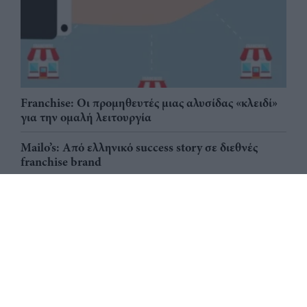
Franchise: Οι προμηθευτές μιας αλυσίδας «κλειδί»
για την ομαλή λειτουργία
Mailo’s: Από ελληνικό success story σε διεθνές
franchise brand
Big Mac: Ο franchisee - δημιουργός Delligatti, η
«νονά» Esther Rose & ο οικονομικός δείκτης Big
Mac ως εργαλείο μέτρησης της αγοραστικής
δύναμης