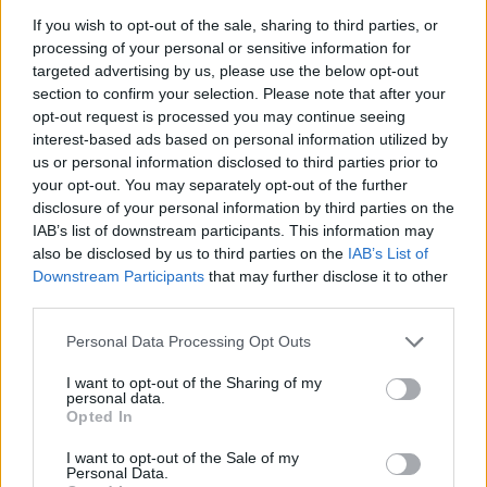
Advertorial
If you wish to opt-out of the sale, sharing to third parties, or
processing of your personal or sensitive information for
targeted advertising by us, please use the below opt-out
section to confirm your selection. Please note that after your
Περισσότερα από το
opt-out request is processed you may continue seeing
interest-based ads based on personal information utilized by
us or personal information disclosed to third parties prior to
ΕΣΠΑ: Επιδότηση 60% για
your opt-out. You may separately opt-out of the further
επιχειρήσεις του Νοτίου Αιγαίου
disclosure of your personal information by third parties on the
– Επενδύσεις έως 400.000 ευρώ
IAB’s list of downstream participants. This information may
also be disclosed by us to third parties on the
IAB’s List of
24/07/26
|
15:16
Downstream Participants
that may further disclose it to other
third parties.
SMERC: Επένδυση €22 εκατ.
Personal Data Processing Opt Outs
στον Όμιλο Πλακεντία
14/07/26
|
15:59
I want to opt-out of the Sharing of my
personal data.
Opted In
I want to opt-out of the Sale of my
ΕΣΠΑ: €2,56 εκατ. για διδακτική
Personal Data.