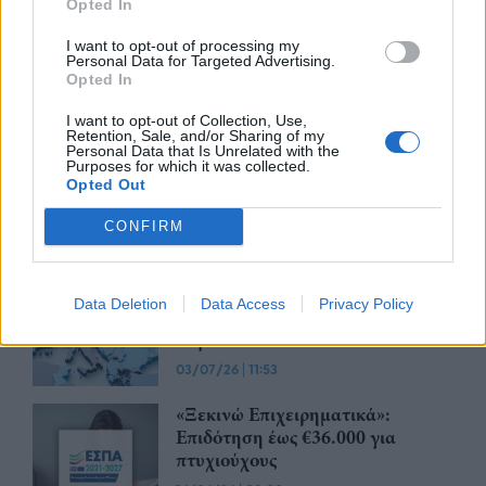
εμπειρία νέων διδακτόρων
Opted In
14/07/26
|
15:44
I want to opt-out of processing my
Personal Data for Targeted Advertising.
Opted In
I want to opt-out of Collection, Use,
ΕΣΠΑ: Πώς κινήθηκαν οι
Retention, Sale, and/or Sharing of my
αιτήσεις σε «Ξεκινώ
Personal Data that Is Unrelated with the
Purposes for which it was collected.
Επιχειρηματικά» και «Παράγουμε
Opted Out
στην Ελλάδα»
10/07/26
|
13:02
CONFIRM
Startup χρηματοδοτήσεις: Νέο
εργαλείο αποκαλύπτει πού
Data Deletion
Data Access
Privacy Policy
κατευθύνονται τα ευρωπαϊκά
κεφάλαια
03/07/26
|
11:53
«Ξεκινώ Επιχειρηματικά»:
Επιδότηση έως €36.000 για
πτυχιούχους