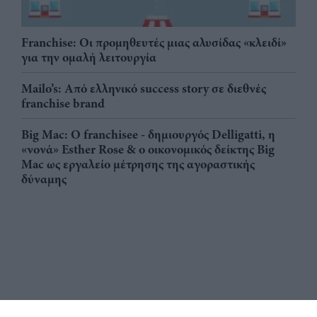
Franchise: Οι προμηθευτές μιας αλυσίδας «κλειδί»
για την ομαλή λειτουργία
Mailo’s: Από ελληνικό success story σε διεθνές
franchise brand
Big Mac: Ο franchisee - δημιουργός Delligatti, η
«νονά» Esther Rose & ο οικονομικός δείκτης Big
Mac ως εργαλείο μέτρησης της αγοραστικής
δύναμης