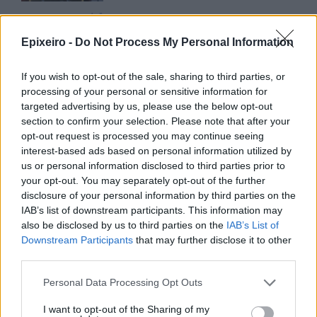
ΕΣΠΑ: Πώς κινήθηκαν οι
αιτήσεις σε «Ξεκινώ
Epixeiro -
Do Not Process My Personal Information
Επιχειρηματικά» και «Παράγουμε
στην Ελλάδα»
If you wish to opt-out of the sale, sharing to third parties, or
10/07/26
|
13:02
processing of your personal or sensitive information for
targeted advertising by us, please use the below opt-out
Startup χρηματοδοτήσεις: Νέο
section to confirm your selection. Please note that after your
εργαλείο αποκαλύπτει πού
opt-out request is processed you may continue seeing
κατευθύνονται τα ευρωπαϊκά
interest-based ads based on personal information utilized by
κεφάλαια
us or personal information disclosed to third parties prior to
03/07/26
|
11:53
your opt-out. You may separately opt-out of the further
disclosure of your personal information by third parties on the
«Ξεκινώ Επιχειρηματικά»:
IAB’s list of downstream participants. This information may
Επιδότηση έως €36.000 για
also be disclosed by us to third parties on the
IAB’s List of
πτυχιούχους
Downstream Participants
that may further disclose it to other
third parties.
16/06/26
|
08:00
Personal Data Processing Opt Outs
Πελοπόννησος: Έως €60.000 για
I want to opt-out of the Sharing of my
νέες επιχειρήσεις από ανέργους