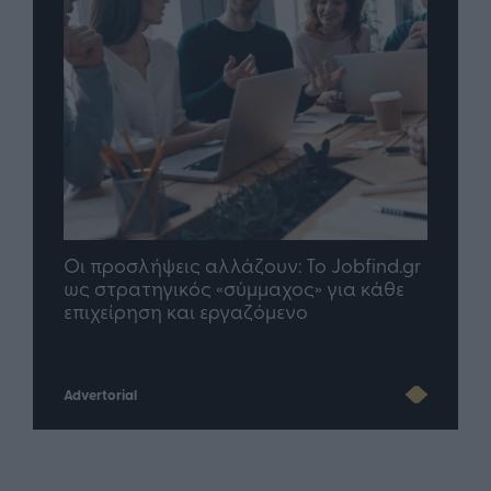
Οι προσλήψεις αλλάζουν: To Jobfind.gr
TP G
σης
ως στρατηγικός «σύμμαχος» για κάθε
μέλλ
επιχείρηση και εργαζόμενο
Advertorial