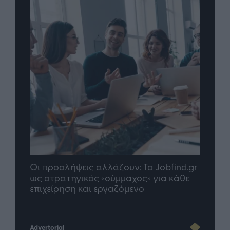
Οι προσλήψεις αλλάζουν: To Jobfind.gr
TP G
σης
ως στρατηγικός «σύμμαχος» για κάθε
μέλλ
επιχείρηση και εργαζόμενο
Advertorial