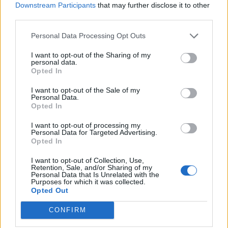
Downstream Participants
that may further disclose it to other
third parties.
Πελοπόννησος: Έως €60.000 για
Personal Data Processing Opt Outs
νέες επιχειρήσεις από ανέργους
15/06/26
|
18:24
I want to opt-out of the Sharing of my
personal data.
Opted In
I want to opt-out of the Sale of my
Mistral AI: Συζητά
Personal Data.
Opted In
χρηματοδότηση με αποτίμηση
€20 δισ.
I want to opt-out of processing my
15/06/26
|
15:32
Personal Data for Targeted Advertising.
Opted In
I want to opt-out of Collection, Use,
Retention, Sale, and/or Sharing of my
Personal Data that Is Unrelated with the
Purposes for which it was collected.
Business Know-how
Opted Out
CONFIRM