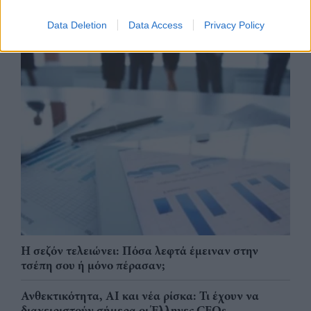
Data Deletion
Data Access
Privacy Policy
Η σεζόν τελειώνει: Πόσα λεφτά έμειναν στην
τσέπη σου ή μόνο πέρασαν;
Ανθεκτικότητα, AI και νέα ρίσκα: Τι έχουν να
διαχειριστούν σήμερα οι Έλληνες CEOs