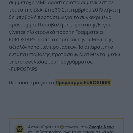
συμμετοχή ΜΜΕ δραστηριοποιούμενων στον
τομέα της Ε&Α. Στις 30 Σεπτεμβρίου 2010 λήγει η
5η υποβολή προτάσεων για το συγκεκριμένο
πρόγραμμα. Η υποβολή της πρότασης Έργου
γίνεται ηλεκτρονικά προς τη Γραμματεία
EUROSTARS, η οποία φέρει και την ευθύνη της
αξιολόγησης των προτάσεων. Τα απαραίτητα
έντυπα υποβολής προτάσεων διατίθενται μέσω
της ιστοσελίδας του Προγράμματος
«EUROSTARS».
Περισσότερα για το
Πρόγραμμα EUROSTARS
.
Google News
Ακολουθήστε το
στο
και μάθετε πρώτοι όλα τα επιχειρηματικά νέα