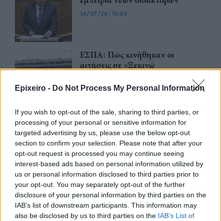
εμπειρία νέων διδακτόρων
14/07/26
|
15:44
ΕΣΠΑ: Πώς κινήθηκαν οι
αιτήσεις σε «Ξεκινώ
Επιχειρηματικά» και «Παράγουμε
στην Ελλάδα»
Epixeiro -
Do Not Process My Personal Information
10/07/26
|
13:02
If you wish to opt-out of the sale, sharing to third parties, or
Startup χρηματοδοτήσεις: Νέο
processing of your personal or sensitive information for
εργαλείο αποκαλύπτει πού
targeted advertising by us, please use the below opt-out
κατευθύνονται τα ευρωπαϊκά
section to confirm your selection. Please note that after your
κεφάλαια
opt-out request is processed you may continue seeing
interest-based ads based on personal information utilized by
03/07/26
|
11:53
us or personal information disclosed to third parties prior to
«Ξεκινώ Επιχειρηματικά»:
your opt-out. You may separately opt-out of the further
Επιδότηση έως €36.000 για
disclosure of your personal information by third parties on the
πτυχιούχους
IAB’s list of downstream participants. This information may
also be disclosed by us to third parties on the
IAB’s List of
16/06/26
|
08:00