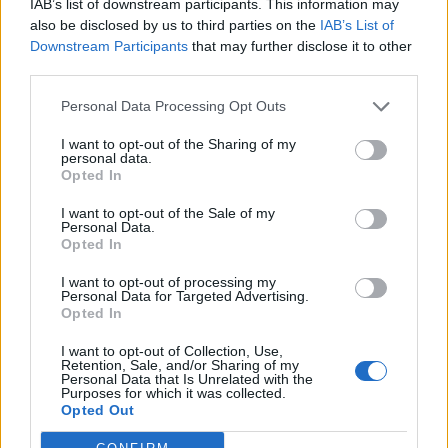
IAB’s list of downstream participants. This information may
also be disclosed by us to third parties on the
IAB’s List of
Downstream Participants
that may further disclose it to other
ΕΣΠΑ: Επιδότηση 60% για
third parties.
επιχειρήσεις του Νοτίου Αιγαίου
– Επενδύσεις έως 400.000 ευρώ
Personal Data Processing Opt Outs
24/07/26
|
15:16
I want to opt-out of the Sharing of my
personal data.
Opted In
SMERC: Επένδυση €22 εκατ.
στον Όμιλο Πλακεντία
I want to opt-out of the Sale of my
Personal Data.
14/07/26
|
15:59
Opted In
I want to opt-out of processing my
Personal Data for Targeted Advertising.
ΕΣΠΑ: €2,56 εκατ. για διδακτική
Opted In
εμπειρία νέων διδακτόρων
I want to opt-out of Collection, Use,
14/07/26
|
15:44
Retention, Sale, and/or Sharing of my
Personal Data that Is Unrelated with the
Purposes for which it was collected.
Opted Out
ΕΣΠΑ: Πώς κινήθηκαν οι