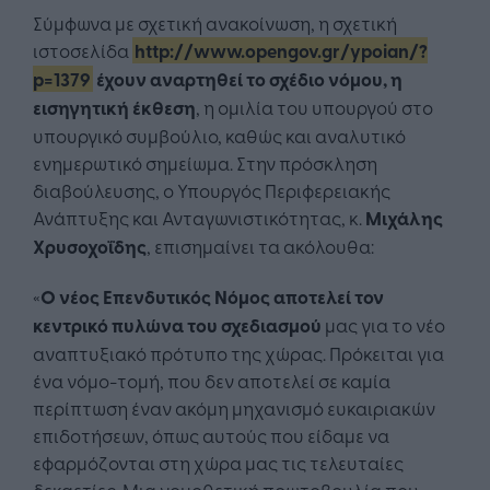
Σύμφωνα με σχετική ανακοίνωση, η σχετική
ιστοσελίδα
http://www.opengov.gr/ypoian/?
p=1379
έχουν αναρτηθεί το σχέδιο νόμου, η
εισηγητική έκθεση
, η ομιλία του υπουργού στο
υπουργικό συμβούλιο, καθώς και αναλυτικό
ενημερωτικό σημείωμα. Στην πρόσκληση
διαβούλευσης, ο Υπουργός Περιφερειακής
Ανάπτυξης και Ανταγωνιστικότητας, κ.
Μιχάλης
Χρυσοχοΐδης
, επισημαίνει τα ακόλουθα:
«
Ο νέος Επενδυτικός Νόμος αποτελεί τον
κεντρικό πυλώνα του σχεδιασμού
μας για το νέο
αναπτυξιακό πρότυπο της χώρας. Πρόκειται για
ένα νόμο-τομή, που δεν αποτελεί σε καμία
περίπτωση έναν ακόμη μηχανισμό ευκαιριακών
επιδοτήσεων, όπως αυτούς που είδαμε να
εφαρμόζονται στη χώρα μας τις τελευταίες
δεκαετίες. Μια νομοθετική πρωτοβουλία που