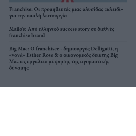
Franchise: Οι προμηθευτές μιας αλυσίδας «κλειδί»
για την ομαλή λειτουργία
Mailo’s: Από ελληνικό success story σε διεθνές
franchise brand
Big Mac: Ο franchisee - δημιουργός Delligatti, η
«νονά» Esther Rose & ο οικονομικός δείκτης Big
Mac ως εργαλείο μέτρησης της αγοραστικής
δύναμης