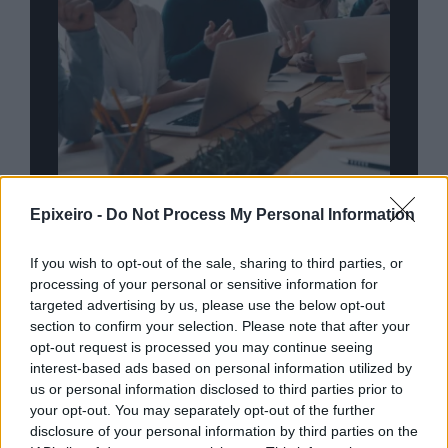
nd.gr
TP Greece: Πώς διαμορφώνεται το
Η ομ
Epixeiro -
Do Not Process My Personal Information
άθε
μέλλον του Insurance στην εποχή του AI
σου 
If you wish to opt-out of the sale, sharing to third parties, or
processing of your personal or sensitive information for
targeted advertising by us, please use the below opt-out
section to confirm your selection. Please note that after your
Advertorial
opt-out request is processed you may continue seeing
interest-based ads based on personal information utilized by
us or personal information disclosed to third parties prior to
your opt-out. You may separately opt-out of the further
Περισσότερα από το
disclosure of your personal information by third parties on the