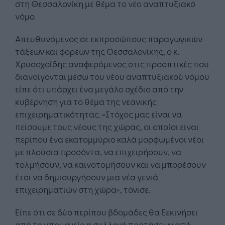
στη Θεσσαλονίκη με θέμα το νέο αναπτυξιακό
νόμο.
Απευθυνόμενος σε εκπροσώπους παραγωγικών
τάξεων και φορέων της Θεσσαλονίκης, ο κ.
Χρυσοχοΐδης αναφερόμενος στις προοπτικές που
διανοίγονται μέσω του νέου αναπτυξιακού νόμου
είπε ότι υπάρχει ένα μεγάλο σχέδιο από την
κυβέρνηση για το θέμα της νεανικής
επιχειρηματικότητας. «Στόχος μας είναι να
πείσουμε τους νέους της χώρας, οι οποίοι είναι
περίπου ένα εκατομμύριο καλά μορφωμένοι νέοι
με πλούσια προσόντα, να επιχειρήσουν, να
τολμήσουν, να καινοτομήσουν και να μπορέσουν
έτσι να δημιουργήσουν μια νέα γενιά
επιχειρηματιών στη χώρα», τόνισε.
Είπε ότι σε δύο περίπου βδομάδες θα ξεκινήσει
από το υπουργείο η συλλογή προτάσεων από