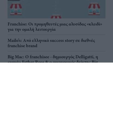
Franchise: Οι προμηθευτές μιας αλυσίδας «κλειδί»
για την ομαλή λειτουργία
Mailo’s: Από ελληνικό success story σε διεθνές
franchise brand
Big Mac: Ο franchisee - δημιουργός Delligatti, η
«νονά» Esther Rose & ο οικονομικός δείκτης Big
Mac ως εργαλείο μέτρησης της αγοραστικής
δύναμης