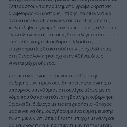
ξεπεραστούν τα προβλήματα γραφειοκρατίας,
διαφθοράς και κόστους. Επίσης, τα επενδυτικά
σχέδια δεν θα αξιολογούνται στο εξής από τις
πολυπληθείς γνωμοδοτικές επιτροπές, αλλά από
έναν αξιολογητή ο οποίος θα επιλέγεται ύστερα
από κλήρωση, ενώ οι βορειοελλαδίτες
επιχειρηματίες θα καταθέτουν τα σχέδιά τους
στη Θεσσαλονίκη και όχι στην Αθήνα, όπως
γίνεται μέχρι σήμερα.
Στο μεταξύ, αναφερόμενος στο θέμα της
αύξησης των τιμών σε είδη πρώτης ανάγκης, ο
υπουργός υπενθύμισε ότι σε λίγες μέρες, με το
νόμο που θα κατατεθεί στη Βουλή, η κυβέρνηση
θα ανοίξει διάλογο με τις επιχειρήσεις. «Στόχος
μας είναι να δημιουργήσουμε ένα κύμα μείωσης
των τιμών, γιατί όπως ξέρετε υπήρχε μεγάλη και
αδικαιολόγητη αύξηση των τιμών τα τελευταία