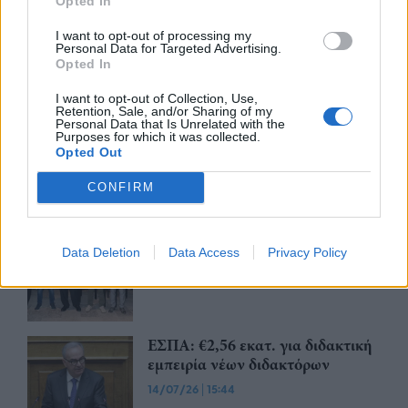
Opted In
I want to opt-out of processing my
Περισσότερα από το
Personal Data for Targeted Advertising.
Opted In
I want to opt-out of Collection, Use,
ΕΣΠΑ: Επιδότηση 60% για
Retention, Sale, and/or Sharing of my
επιχειρήσεις του Νοτίου Αιγαίου
Personal Data that Is Unrelated with the
Purposes for which it was collected.
– Επενδύσεις έως 400.000 ευρώ
Opted Out
24/07/26
|
15:16
CONFIRM
SMERC: Επένδυση €22 εκατ.
στον Όμιλο Πλακεντία
Data Deletion
Data Access
Privacy Policy
14/07/26
|
15:59
ΕΣΠΑ: €2,56 εκατ. για διδακτική
εμπειρία νέων διδακτόρων
14/07/26
|
15:44