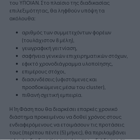
του ΥΠΟΙΑΝ. Στο πλαίσιο της διαδικασίας
επιλεξιμότητας, θα ληφθούν υπόψη τα
ακόλουθα:
αριθμός των συμμετεχόντων φορέων
(τουλάχιστον 8 μέλη),
γεωγραφική γειτνίαση,
σαφήνεια γενικών επιχειρηματικών στόχων,
εφικτό χρονοδιάγραμμα υλοποίησης,
επιμέρους στόχοι,
διασυνδέσεις (υφιστάμενες και
προσδοκώμενες μέσω του cluster),
πιθανή σχετική εμπειρία.
Η 1η Φάση που θα διαρκέσει επαρκές χρονικό
διάστημα προκειμένου να δοθεί χρόνος στους
ενδιαφερόμενους να ετοιμάσουν τις προτάσεις
τους (περίπου πέντε (5) μήνες), θα περιλαμβάνει
αφενός, διαδικασίες ενημέρωσης – διάδοσης σε