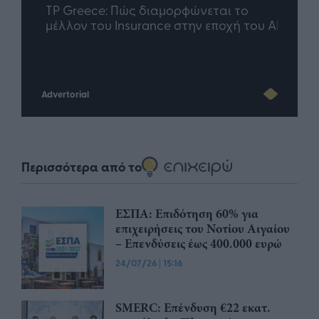
nd.gr
TP Greece: Πώς διαμορφώνεται το
Η ομ
άθε
μέλλον του Insurance στην εποχή του AI
σου 
Advertorial
Περισσότερα από το
ΕΣΠΑ: Επιδότηση 60% για
επιχειρήσεις του Νοτίου Αιγαίου
– Επενδύσεις έως 400.000 ευρώ
24/07/26
|
15:16
SMERC: Επένδυση €22 εκατ.