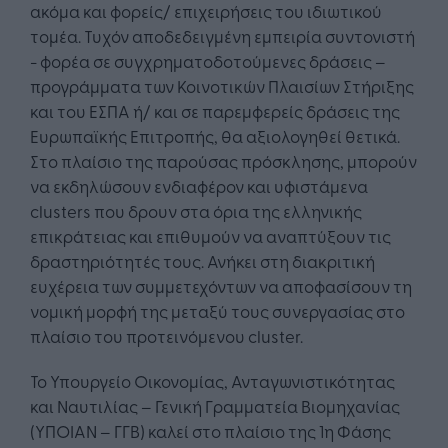
ακόμα και φορείς/ επιχειρήσεις του ιδιωτικού
τομέα. Τυχόν αποδεδειγμένη εμπειρία συντονιστή
- φορέα σε συγχρηματοδοτούμενες δράσεις –
προγράμματα των Κοινοτικών Πλαισίων Στήριξης
και του ΕΣΠΑ ή/ και σε παρεμφερείς δράσεις της
Ευρωπαϊκής Επιτροπής, θα αξιολογηθεί θετικά.
Στο πλαίσιο της παρούσας πρόσκλησης, μπορούν
να εκδηλώσουν ενδιαφέρον και υφιστάμενα
clusters που δρουν στα όρια της ελληνικής
επικράτειας και επιθυμούν να αναπτύξουν τις
δραστηριότητές τους. Ανήκει στη διακριτική
ευχέρεια των συμμετεχόντων να αποφασίσουν τη
νομική μορφή της μεταξύ τους συνεργασίας στο
πλαίσιο του προτεινόμενου cluster.
Το Υπουργείο Οικονομίας, Ανταγωνιστικότητας
και Ναυτιλίας – Γενική Γραμματεία Βιομηχανίας
(ΥΠΟΙΑΝ – ΓΓΒ) καλεί στο πλαίσιο της 1η Φάσης