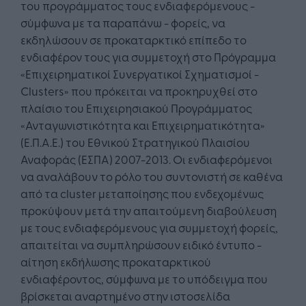
του προγράμματος τους ενδιαφερόμενους -
σύμφωνα με τα παραπάνω - φορείς, να
εκδηλώσουν σε προκαταρκτικό επίπεδο το
ενδιαφέρον τους για συμμετοχή στο Πρόγραμμα
«Επιχειρηματικοί Συνεργατικοί Σχηματισμοί -
Clusters» που πρόκειται να προκηρυχθεί στο
πλαίσιο του Επιχειρησιακού Προγράμματος
«Ανταγωνιστικότητα και Επιχειρηματικότητα»
(Ε.Π.Α.Ε.) του Εθνικού Στρατηγικού Πλαισίου
Αναφοράς (ΕΣΠΑ) 2007-2013. Οι ενδιαφερόμενοι
να αναλάβουν το ρόλο του συντονιστή σε καθένα
από τα cluster μεταποίησης που ενδεχομένως
προκύψουν μετά την απαιτούμενη διαβούλευση
με τους ενδιαφερόμενους για συμμετοχή φορείς,
απαιτείται να συμπληρώσουν ειδικό έντυπο -
αίτηση εκδήλωσης προκαταρκτικού
ενδιαφέροντος, σύμφωνα με το υπόδειγμα που
βρίσκεται αναρτημένο στην ιστοσελίδα