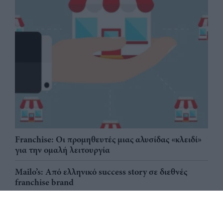
Franchise: Οι προμηθευτές μιας αλυσίδας «κλειδί»
για την ομαλή λειτουργία
Mailo’s: Από ελληνικό success story σε διεθνές
franchise brand
Big Mac: Ο franchisee - δημιουργός Delligatti, η
«νονά» Esther Rose & ο οικονομικός δείκτης Big