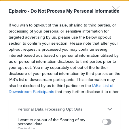
συνεργασία της Γενικής Γραμματείας
Epixeiro -
Do Not Process My Personal Information
Βιομηχανίας με τους Συντονιστές και τις
επιχειρήσεις που θα συμμετέχουν στα
If you wish to opt-out of the sale, sharing to third parties, or
προτεινόμενα Clusters και αφετέρου, την έναρξη
processing of your personal or sensitive information for
συνεργασιών μεταξύ των επιχειρήσεων των
targeted advertising by us, please use the below opt-out
Clusters, στο πλαίσιο υλοποίησης του κοινού
section to confirm your selection. Please note that after your
opt-out request is processed you may continue seeing
επιχειρηματικού τους σχεδίου. Στο τέλος της 1ης
interest-based ads based on personal information utilized by
Φάσης, θα συνταχθεί έκθεση σχετικά με τις
us or personal information disclosed to third parties prior to
ενέργειες ωρίμανσης η οποία θα αποτελέσει
your opt-out. You may separately opt-out of the further
στοιχείο αξιολόγησης στο πλαίσιο της 2ης Φάσης
disclosure of your personal information by third parties on the
που θα ακολουθήσει.
IAB’s list of downstream participants. This information may
also be disclosed by us to third parties on the
IAB’s List of
Οι προτάσεις που θα κριθούν στην 1η Φάση ως
Downstream Participants
that may further disclose it to other
third parties.
αξιόλογες και βιώσιμες θα έχουν δικαίωμα να
συμμετάσχουν στη 2η ΦΑΣΗ που θα αφορά την
Personal Data Processing Opt Outs
προκήρυξη και την υλοποίηση του
I want to opt-out of the Sharing of my
προγράμματος. Στο πλαίσιο της 2ης Φάσης, οι
personal data.
δυνητικοί επιχειρηματικοί συνεργατικοί
Opted In