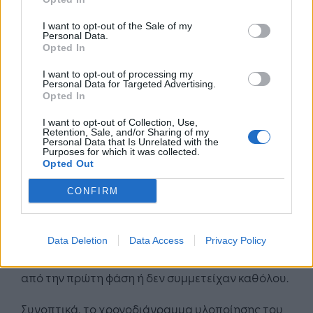
σχηματισμοί με την καθοδήγηση του συντονιστή
I want to opt-out of the Sale of my
φορέα, θα υποβάλλουν προς αξιολόγηση
Personal Data.
Opted In
αναλυτικό επιχειρηματικό σχέδιο, σύμφωνα με
υπόδειγμα που θα εκπονήσει η Διεύθυνση
I want to opt-out of processing my
Μικρομεσαίων Επιχειρήσεων της Γενικής
Personal Data for Targeted Advertising.
Opted In
Γραμματείας Βιομηχανίας. Στην περίπτωση αυτή,
η δαπάνη για την προετοιμασία και υποβολή του
I want to opt-out of Collection, Use,
Retention, Sale, and/or Sharing of my
επιχειρηματικού σχεδίου δύναται να κριθεί ως
Personal Data that Is Unrelated with the
Purposes for which it was collected.
επιλέξιμη στο πλαίσιο της επένδυσης.
Opted Out
Επιπρόσθετα, στο στάδιο αυτό είναι χρήσιμο να
εξετασθεί και η πιθανή είσοδος νέων
CONFIRM
συμμετεχόντων στα Clusters που θα υποβάλλουν
πρόταση υπαγωγής στο εν λόγω πρόγραμμα. Στο
πλαίσιο της προκήρυξης μπορούν επίσης, να
Data Deletion
Data Access
Privacy Policy
συμμετάσχουν και φορείς που αποκλείστηκαν
από την πρώτη φάση ή δεν συμμετείχαν καθόλου.
Συνοπτικά, το χρονοδιάγραμμα υλοποίησης του