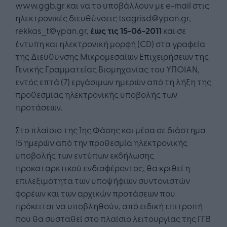
www.ggb.gr και να το υποβάλλουν με e-mail στις
ηλεκτρονικές διευθύνσεις tsagrisd@ypan.gr,
rekkas_t@ypan.gr,
έως τις 15-06-2011
και σε
έντυπη και ηλεκτρονική μορφή (CD) στα γραφεία
της Διεύθυνσης Μικρομεσαίων Επιχειρήσεων της
Γενικής Γραμματείας Βιομηχανίας του ΥΠΟΙΑΝ,
εντός επτά (7) εργάσιμων ημερών από τη λήξη της
προθεσμίας ηλεκτρονικής υποβολής των
προτάσεων.
Στο πλαίσιο της 1ης Φάσης και μέσα σε διάστημα
15 ημερών από την προθεσμία ηλεκτρονικής
υποβολής των εντύπων εκδήλωσης
προκαταρκτικού ενδιαφέροντος, θα κριθεί η
επιλεξιμότητα των υποψήφιων συντονιστών
φορέων και των αρχικών προτάσεων που
πρόκειται να υποβληθούν, από ειδική επιτροπή
που θα συσταθεί στο πλαίσιο λειτουργίας της ΓΓΒ