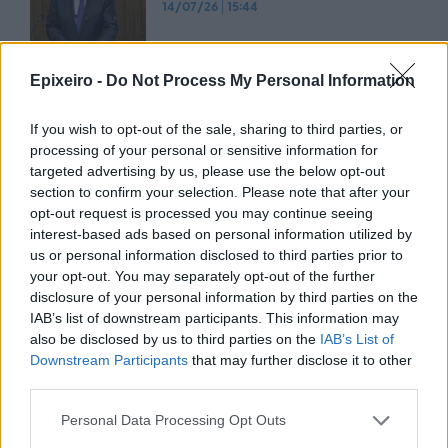
14/07/26
|
15:44
Epixeiro -
Do Not Process My Personal Information
ΕΣΠΑ: Πώς κινήθηκαν οι
αιτήσεις σε «Ξεκινώ
Επιχειρηματικά» και «Παράγουμε
If you wish to opt-out of the sale, sharing to third parties, or
στην Ελλάδα»
processing of your personal or sensitive information for
targeted advertising by us, please use the below opt-out
10/07/26
|
13:02
section to confirm your selection. Please note that after your
opt-out request is processed you may continue seeing
Startup χρηματοδοτήσεις: Νέο
interest-based ads based on personal information utilized by
εργαλείο αποκαλύπτει πού
us or personal information disclosed to third parties prior to
κατευθύνονται τα ευρωπαϊκά
your opt-out. You may separately opt-out of the further
κεφάλαια
disclosure of your personal information by third parties on the
03/07/26
|
11:53
IAB’s list of downstream participants. This information may
also be disclosed by us to third parties on the
IAB’s List of
«Ξεκινώ Επιχειρηματικά»:
Downstream Participants
that may further disclose it to other
Επιδότηση έως €36.000 για
third parties.
πτυχιούχους
Personal Data Processing Opt Outs
16/06/26
|
08:00