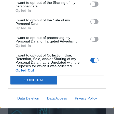
I want to opt-out of the Sharing of my
personal data.
Πελοπόννησος: Έως €60.000 για
Opted In
νέες επιχειρήσεις από ανέργους
I want to opt-out of the Sale of my
15/06/26
|
18:24
Personal Data.
Opted In
I want to opt-out of processing my
Personal Data for Targeted Advertising.
Mistral AI: Συζητά
Opted In
χρηματοδότηση με αποτίμηση
€20 δισ.
I want to opt-out of Collection, Use,
Retention, Sale, and/or Sharing of my
15/06/26
|
15:32
Personal Data that Is Unrelated with the
Purposes for which it was collected.
Opted Out
CONFIRM
Business Know-how
Data Deletion
Data Access
Privacy Policy