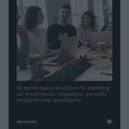
Οι προσλήψεις αλλάζουν: To Jobfind.gr
TP G
σης
ως στρατηγικός «σύμμαχος» για κάθε
μέλλ
επιχείρηση και εργαζόμενο
Advertorial