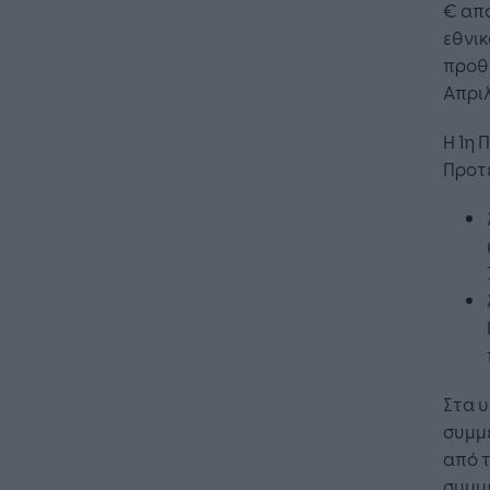
€ απο
εθνι
προθ
Απριλ
Η 1η 
Προτ
Στα 
συμμ
από τ
συμμ