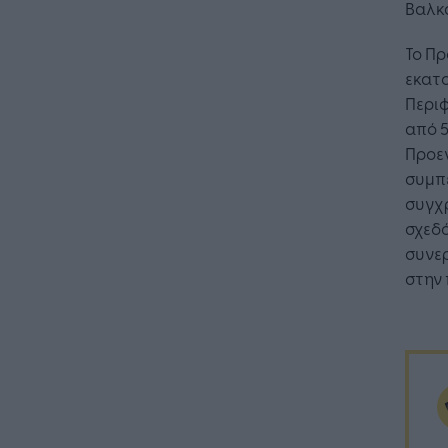
Βαλκ
Το Πρ
εκατ
Περιφ
από 
Προεν
συμπ
συγχ
σχεδό
συνε
στην 