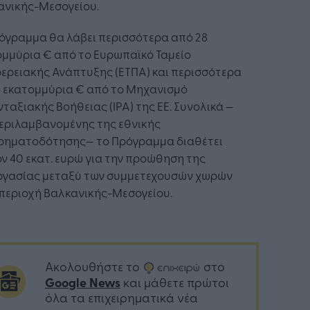
ανικής-Μεσογείου.
όγραμμα θα λάβει περισσότερα από 28
ομμύρια € από το Ευρωπαϊκό Ταμείο
ερειακής Ανάπτυξης (ΕΤΠΑ) και περισσότερα
5 εκατομμύρια € από το Μηχανισμό
ταξιακής Βοήθειας (ΙΡΑ) της ΕΕ. Συνολικά —
εριλαμβανομένης της εθνικής
ρηματοδότησης— το Πρόγραμμα διαθέτει
ν 40 εκατ. ευρώ για την προώθηση της
ργασίας μεταξύ των συμμετεχουσών χωρών
περιοχή Βαλκανικής-Μεσογείου.
Ακολουθήστε το
στο
Google News
και μάθετε πρώτοι
όλα τα επιχειρηματικά νέα