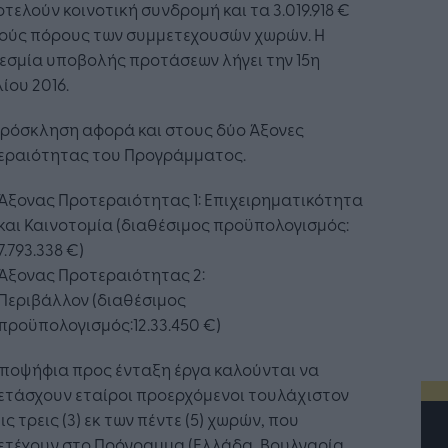
τελούν κοινοτική συνδρομή και τα 3.019.918 €
κούς πόρους των συμμετεχουσών χωρών. Η
εσμία υποβολής προτάσεων λήγει την 15η
ίου 2016.
Πρόσκληση αφορά και στους δύο Άξονες
εραιότητας του Προγράμματος.
Άξονας Προτεραιότητας 1: Επιχειρηματικότητα
και Καινοτομία (διαθέσιμος προϋπολογισμός:
7.793.338 €)
Άξονας Προτεραιότητας 2:
Περιβάλλον (διαθέσιμος
προϋπολογισμός:12.33.450 €)
υποψήφια προς ένταξη έργα καλούνται να
ετάσχουν εταίροι προερχόμενοι τουλάχιστον
ις τρεις (3) εκ των πέντε (5) χωρών, που
ετέχουν στο Πρόγραμμα (Ελλάδα, Βουλγαρία,