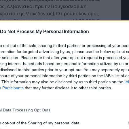
ς, Αλβανία και πρώην Γιουγκοσλαβική
κρατία της Μακεδονίας). Ο προϋπολογισμός
έργου δύναται να κυμαίνεται από 500.000 €
.000.000 € για τον Άξονα 1 και από 500.000 €
Do Not Process My Personal Information
.500.000 € για τον Άξονα 2.
to opt-out of the sale, sharing to third parties, or processing of your per
φορίες για την Πρόσκληση, τον τρόπο
formation for targeted advertising by us, please use the below opt-out s
ολής των προτάσεων έργων καθώς επίσης και
r selection. Please note that after your opt-out request is processed y
ές πληροφορίες σχετικά με το Πρόγραμμα είναι
eing interest-based ads based on personal information utilized by us or
σιμες στις ιστοσελίδες του Προγράμματος
εδώ
disclosed to third parties prior to your opt-out. You may separately opt-
τή Νοημοσύνη: το νέο
Οι προσλήψεις αλλάζουν: To
losure of your personal information by third parties on the IAB’s list of
δώ
.
γικό σύστημα της
Jobfind.gr ως στρατηγικός
. This information may also be disclosed by us to third parties on the
IA
ησης
«σύμμαχος» για κάθε
Participants
that may further disclose it to other third parties.
ρόγραμμα BalkanMed
επιχείρηση και εργαζόμενο
ρόγραμμα BalkanMed, στο οποίο συμμετέχουν
 χώρες της ΕΕ (Ελλάδα, Βουλγαρία και Κύπρος)
l Data Processing Opt Outs
ύο υποψήφιες προς ένταξη χώρες (Αλβανία και
o opt-out of the Sharing of my personal data.
ν Γιουγκοσλαβική Δημοκρατία της Μακεδονίας),