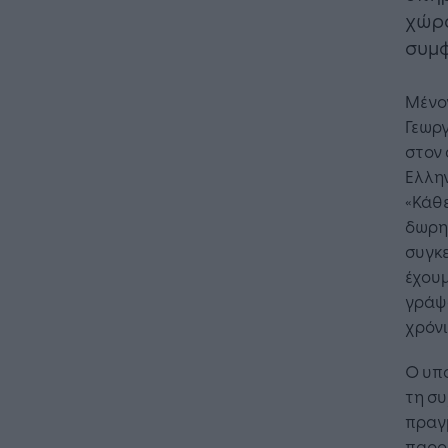
χώρα
συμφ
Μένον
Γεωρ
στον 
Ελλη
«Κάθε
δωρητ
συγκε
έχουμ
γράψα
χρόνι
Ο υπ
τη συ
πραγ
παρου