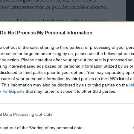
ικές υπηρεσίες που συχνά δεν αναδεικνύονται.
ις νέες ψηφιακές πλατφόρμες, η Ελλάδα πλέον
Η Τεχνητή Νοημοσύνη: το νέο
έρει δωρεάν ραντεβού με ειδικευμένο γιατρό
λειτουργικό σύστημα της
Do Not Process My Personal Information
ς 24 ωρών, δυνατότητα κλεισίματος ραντεβού
επιχείρησης
ινητό ή υπολογιστή, χωρίς μεσολάβηση»
to opt-out of the sale, sharing to third parties, or processing of your per
ρε ο ίδιος για να συμπληρώσει στη συνέχεια ότι
formation for targeted advertising by us, please use the below opt-out s
τοιχες υπηρεσίες δεν υπάρχουν στις υπόλοιπες
r selection. Please note that after your opt-out request is processed y
παϊκές χώρες.
eing interest-based ads based on personal information utilized by us or
disclosed to third parties prior to your opt-out. You may separately opt-
υνέχεια, ο κ. Γεωργιάδης τόνισε πως η Ελλάδα
losure of your personal information by third parties on the IAB’s list of
. This information may also be disclosed by us to third parties on the
IA
 πρωτοπόρος στην ψηφιοποίηση της Υγείας. «Με
Participants
that may further disclose it to other third parties.
ς του Ταμείου Ανάκαμψης, η χώρα πέτυχε, 100%
τρονική συνταγογράφηση, Εθνικό Ηλεκτρονικό
λο Υγείας προσβάσιμο από κινητό (MyHealth
l Data Processing Opt Outs
, πλήρη ψηφιοποίηση εξετάσεων,
ατεύσεων, φαρμάκων, παραπεμπτικών,
o opt-out of the Sharing of my personal data.
θνικό πρόγραμμα προληπτικού ελέγχου