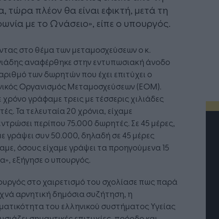
, τώρα πλέον θα είναι εφικτή, μετά τη
ωνία με το Ωνάσειο», είπε ο υπουργός.
τας στο θέμα των μεταμοσχεύσεων ο κ.
γιάδης αναφέρθηκε στην εντυπωσιακή άνοδο
αριθμό των δωρητών που έχει επιτύχει ο
νικός Οργανισμός Μεταμοσχεύσεων (ΕΟΜ).
 χρόνο γράφαμε τρεις με τέσσερις χιλιάδες
ές. Τα τελευταία 20 χρόνια, είχαμε
ντρώσει περίπου 75.000 δωρητές. Σε 45 μέρες,
ε γράψει συν 50.000, δηλαδή σε 45 μέρες
με, όσους είχαμε γράψει τα προηγούμενα 15
α», εξήγησε ο υπουργός.
ουργός στο χαιρετισμό του σχολίασε πως παρά
χνά αρνητική δημόσια συζήτηση, η
ματικότητα του ελληνικού συστήματος Υγείας
σιάζει σημαντικές επιτυχίες, πρόοδο και