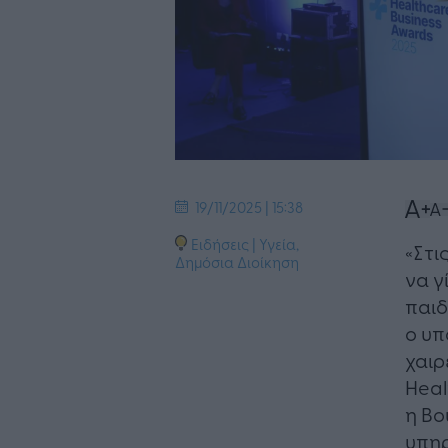
19/11/2025 | 15:38
Ειδήσεις
|
Υγεία
,
«Στι
Δημόσια Διοίκηση
να γ
παιδ
ο υπ
χαιρ
Heal
η Bo
υπηρ