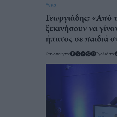
Υγεία
Γεωργιάδης: «Από τ
ξεκινήσουν να γίνο
ήπατος σε παιδιά 
Κοινοποιήστε
Σχολιάστε