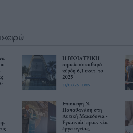
να
Η ΒΙΟΙΑΤΡΙΚΗ
ου
σημείωσε καθαρά
-
κέρδη 6,1 εκατ. το
ας
2025
26
31/07/26
|
13:09
Επίσκεψη Ν.
Παπαθανάση στη
Δυτική Μακεδονία -
της
Εγκαινιάστηκαν νέα
τις
έργα υγείας,