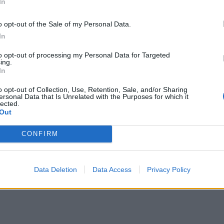
In
λαμβάνω”)», είπε ο ίδιος.
o opt-out of the Sale of my Personal Data.
λλάδα θα πρωταγωνιστήσει στις
In
ικές μελέτες»
to opt-out of processing my Personal Data for Targeted
ing.
ερόμενος στα επόμενα βήματα που θα γίνουν
In
Υγεία, ο κ. Γεωργιάδης ανέφερε πως η Ελλάδα θα
γωνιστήσει στις κλινικές μελέτες, καθώς με την
o opt-out of Collection, Use, Retention, Sale, and/or Sharing
ersonal Data that Is Unrelated with the Purposes for which it
η ψηφιοποίηση των δεδομένων υγείας, από το
lected.
Out
η χώρα θα έχει τη δυνατότητα να αξιοποιεί
υμοποιημένα δευτερογενή δεδομένα και να
CONFIRM
λκύσει κλινικές μελέτες διεθνούς κλίμακας. «Η
τή νοημοσύνη αλλάζει τον κόσμο. Με τα
κά μας δεδομένα, η Ελλάδα μπορεί να μπει στην
Data Deletion
Data Access
Privacy Policy
σμια πρωτοπορία» κατέληξε ο ίδιος.