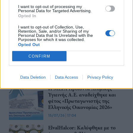
Ποτών αποτελεί τον μεγαλύτερο
I want to opt-out of processing my
Personal Data for Targeted Advertising.
κλάδο της Μεταποίησης με κύκλο
Opted In
εργασιών €26,2 δισ. και
επενδύσεις €7,2 δισ. την περίοδο
I want to opt-out of Collection, Use,
2015-2024
Retention, Sale, and/or Sharing of my
Personal Data that Is Unrelated with the
20/07/26
|
16:38
Purposes for which it was collected.
Opted Out
Θεοδωρικάκος: «60.000 νέες
καλοπληρωμένες θέσεις εργασίας
CONFIRM
στη βιομηχανία τα τελευταία έξι
χρόνια»
16/07/26
|
11:14
Data Deletion
Data Access
Privacy Policy
Η ΜΕΓΑ Προϊόντα Ατομικής
Υγιεινής Α.Ε. αναδείχθηκε και
φέτος «Πρωταγωνιστής της
Ελληνικής Οικονομίας 2026»
15/07/26
|
17:04
ElvalHalcor: Καλύφθηκε με το