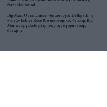
franchise brand
Big Mac: Ο franchisee - δημιουργός Delligatti, η
«νονά» Esther Rose & ο οικονομικός δείκτης Big
Mac ως εργαλείο μέτρησης της αγοραστικής
δύναμης