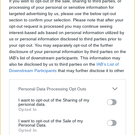
If you wish to opt-out of the sale, sharing to third parties, or
29/07/26
|
10:40
processing of your personal or sensitive information for
Νέα συνεργασία ALTUS-LSA και
targeted advertising by us, please use the below opt-out
Shield AI για την ανάπτυξη
section to confirm your selection. Please note that after your
προηγμένων μη επανδρωμένων
opt-out request is processed you may continue seeing
αεροπορικών συστημάτων
interest-based ads based on personal information utilized by
28/07/26
|
14:52
us or personal information disclosed to third parties prior to
your opt-out. You may separately opt-out of the further
Η WATT GROUP αναλαμβάνει
disclosure of your personal information by third parties on the
την αναβάθμιση και πλήρη 6ετή
IAB’s list of downstream participants. This information may
λειτουργία του ΧΥΤ Πάρου
also be disclosed by us to third parties on the
IAB’s List of
Downstream Participants
that may further disclose it to other
28/07/26
|
11:12
third parties.
Personal Data Processing Opt Outs
Η METLEN και η HOUTRIS
προχωρούν στη σύναψη
I want to opt-out of the Sharing of my
στρατηγικής συνεργασίας στον
personal data.
τομέα της αμυντικής βιομηχανίας
Opted In
στην Κύπρο
I want to opt-out of the Sale of my
23/07/26
|
14:43
Personal Data.
Opted In
Η Βιομηχανία Τροφίμων &