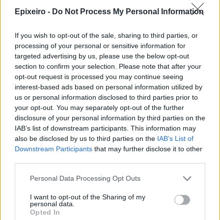
Epixeiro -
Do Not Process My Personal Information
If you wish to opt-out of the sale, sharing to third parties, or
processing of your personal or sensitive information for
targeted advertising by us, please use the below opt-out
section to confirm your selection. Please note that after your
opt-out request is processed you may continue seeing
interest-based ads based on personal information utilized by
nd.gr
TP Greece: Πώς διαμορφώνεται το
Η ομ
us or personal information disclosed to third parties prior to
άθε
μέλλον του Insurance στην εποχή του AI
σου 
your opt-out. You may separately opt-out of the further
disclosure of your personal information by third parties on the
IAB’s list of downstream participants. This information may
also be disclosed by us to third parties on the
IAB’s List of
Downstream Participants
that may further disclose it to other
Advertorial
third parties.
Personal Data Processing Opt Outs
I want to opt-out of the Sharing of my
Περισσότερα από το
personal data.
Opted In