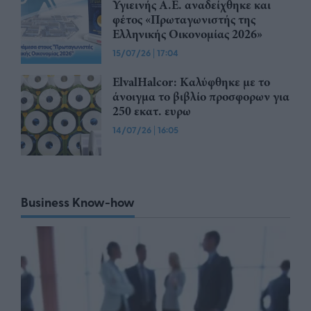
Υγιεινής Α.Ε. αναδείχθηκε και
φέτος «Πρωταγωνιστής της
Ελληνικής Οικονομίας 2026»
15/07/26
|
17:04
ElvalHalcor: Καλύφθηκε με το
άνοιγμα το βιβλίο προσφορων για
250 εκατ. ευρω
14/07/26
|
16:05
Business Know-how