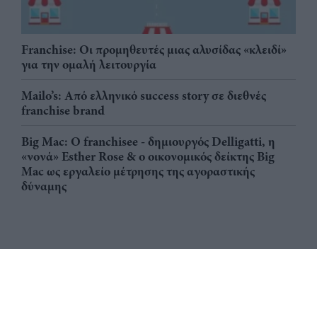
Franchise: Οι προμηθευτές μιας αλυσίδας «κλειδί»
για την ομαλή λειτουργία
Mailo’s: Από ελληνικό success story σε διεθνές
franchise brand
Big Mac: Ο franchisee - δημιουργός Delligatti, η
«νονά» Esther Rose & ο οικονομικός δείκτης Big
Mac ως εργαλείο μέτρησης της αγοραστικής
δύναμης