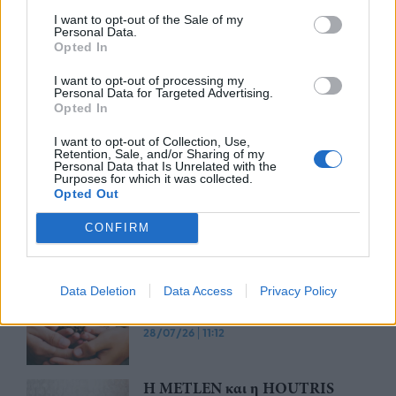
I want to opt-out of the Sale of my
METLEN: H πρώτη συμφωνία για
Personal Data.
την προμήθεια 25% της ετήσιας
Opted In
παραγωγής γαλλίου από την
Ελλάδα σε αμερικανική εταιρεία
I want to opt-out of processing my
Personal Data for Targeted Advertising.
τεχνολογίας
Opted In
29/07/26
|
10:40
I want to opt-out of Collection, Use,
Νέα συνεργασία ALTUS-LSA και
Retention, Sale, and/or Sharing of my
Personal Data that Is Unrelated with the
Shield AI για την ανάπτυξη
Purposes for which it was collected.
προηγμένων μη επανδρωμένων
Opted Out
αεροπορικών συστημάτων
CONFIRM
28/07/26
|
14:52
Η WATT GROUP αναλαμβάνει
την αναβάθμιση και πλήρη 6ετή
Data Deletion
Data Access
Privacy Policy
λειτουργία του ΧΥΤ Πάρου
28/07/26
|
11:12
Η METLEN και η HOUTRIS