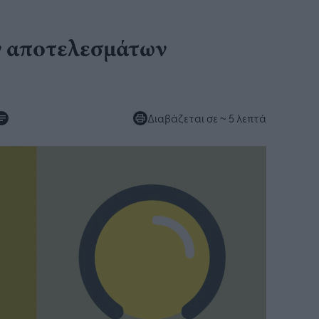
ν αποτελεσμάτων
Διαβάζεται σε
~ 5 λεπτά