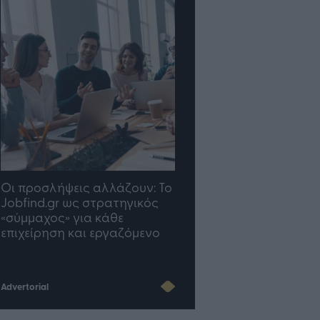
σλήψεις αλλάζουν: To
TP Greece: Πώς
d.gr ως στρατηγικός
διαμορφώνεται το μέλλον
χος» για κάθε
του Insurance στην εποχή
ρηση και εργαζόμενο
του AI
Advertorial