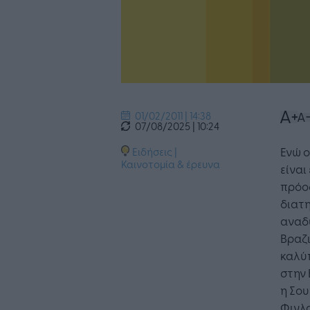
01/02/2011 | 14:38
07/08/2025 | 10:24
Ενώ ο
Ειδήσεις
|
Καινοτομία & έρευνα
είναι
πρόοδ
διατη
αναδυ
Βραζι
καλύ
στην 
η Σου
Φινλα