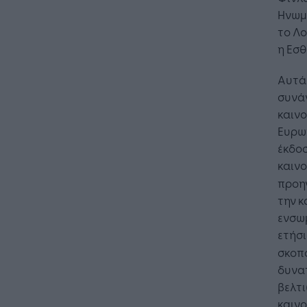
Ηνωμέ
το Λο
η Εσθ
Αυτά 
συνά
καινο
Ευρωπ
έκδο
καινο
προη
την κ
ενσω
ετήσι
σκοπό
δυνατ
βελτι
καιν