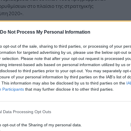
ρρυθμίσεων στο πλαίσιο της στρατηγικής
ώπη 2020».
ιπρόεδρος της Ευρωπαϊκής Επιτροπής, κ.
Do Not Process My Personal Information
io Tajani, αρμόδιος για τη βιομηχανία και την
ιρηματικότητα, τόνισε: «Ο πίνακας επιδόσεων
to opt-out of the sale, sharing to third parties, or processing of your per
ει ότι πρέπει να εντείνουμε τις προσπάθειές μας
formation for targeted advertising by us, please use the below opt-out s
εγαλύτερη καινοτομία στην Ευρώπη, ώστε να
r selection. Please note that after your opt-out request is processed y
ψουμε τη διαφορά με τους κύριους
eing interest-based ads based on personal information utilized by us or
γωνιστές μας και να ξαναβρούμε το δρόμο προς
disclosed to third parties prior to your opt-out. You may separately opt-
ταθερή και βιώσιμη ανάπτυξη».
losure of your personal information by third parties on the IAB’s list of
. This information may also be disclosed by us to third parties on the
IA
Participants
that may further disclose it to other third parties.
ς ο νέος και βελτιωμένος πίνακας των
ελεσμάτων καινοτομίας υπογραμμίζει την
ουσα ανάγκη καινοτομίας στην Ευρώπη. Η
τομία για μια επιτυχημένη σύγχρονη οικονομία
l Data Processing Opt Outs
 σημαντική όσο είναι το νερό για τη ζωή.
o opt-out of the Sharing of my personal data.
εται στο επίκεντρο της διαμόρφωσης της