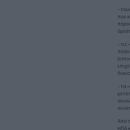
- του
που κ
πόροι
άριστ
- τις
πόσο 
(επεν
επιχε
διανο
- τα 
μετατ
συνολ
συνέπ
Από τ
ΗΠΑ κ