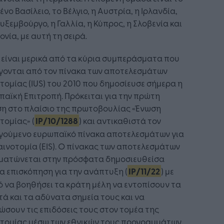
νο Βασίλειο, το Βέλγιο, η Αυστρία, η Ιρλανδία,
υξεμβούργο, η Γαλλία, η Κύπρος, η Σλοβενία και
ονία, με αυτή τη σειρά.
είναι μερικά από τα κύρια συμπεράσματα που
γονται από τον πίνακα των αποτελεσμάτων
τομίας (IUS) του 2010 που δημοσίευσε σήμερα η
αϊκή Επιτροπή. Πρόκειται για την πρώτη
ση στο πλαίσιο της πρωτοβουλίας «Ένωση
τομίας» (
IP/10/1288
) και αντικαθιστά τον
γούμενο ευρωπαϊκό πίνακα αποτελεσμάτων για
αινοτομία (EIS). Ο πίνακας των αποτελεσμάτων
ματώνεται στην πρόσφατα δημοσιευθείσα
α επισκόπηση για την ανάπτυξη (
IP/11/22
) με
 να βοηθήσει τα κράτη μέλη να εντοπίσουν τα
ά και τα αδύνατα σημεία τους και να
ώσουν τις επιδόσεις τους στον τομέα της
οτομίας μέσω των εθνικών τους προγραμμάτων