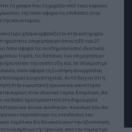
τει το χάσμα που τη χωρίζει από τους κύριους
ωνιστές της όσον αφορά τις επιδόσεις στον
 της καινοτομίας.
γαλύτερο χάσμα εμφανίζεται στην κατηγορία
τηριότητες επιχειρήσεων»όπου η ΕΕ των 27
εί όσον αφορά τις συνδημοσιεύσεις ιδιωτικού
ημόσιου τομέα, τις δαπάνες των επιχειρήσεων
ην έρευνα και την ανάπτυξη, και, σε σύγκριση με
απωνία, όσον αφορά τη Συνθήκη συνεργασίας
Η Τεχνητή Νοημοσύνη: το νέο
Οι προ
α διπλώματα ευρεσιτεχνίας. Αυτό δείχνει ότι η
λειτουργικό σύστημα της
Jobfin
ηση στην ευρωπαϊκή έρευνα και καινοτομία
επιχείρησης
«σύμμα
εται κυρίως στον ιδιωτικό τομέα. Επομένως, θα
επιχεί
ι να δοθεί προτεραιότητα στη δημιουργία
νιστικών και άλλων συνθηκών-πλαισίων που θα
ρύνουν περισσότερο τις επενδύσεις του
ικού τομέα και θα διευκολύνουν την αξιοποίηση
αποτελεσμάτων της έρευνας από τον τομέα των