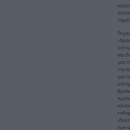
καλύπ
ανταγ
τομέα
Το με
«δρασ
υστερ
και δ
για τ
την Ι
για τ
υστέρ
βρίσκ
πρέπε
κανο
ενθαρ
ιδιωτ
των 