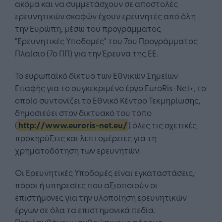
ακόμα και να συμμετάσχουν σε αποστολές
ερευνητικών σκαφών έχουν ερευνητές από όλη
την Ευρώπη, μέσω του προγράμματος
"Ερευνητικές Υποδομές" του 7ου Προγράμματος
Πλαίσιο (7ο ΠΠ) για την Έρευνα της ΕΕ.
Το ευρωπαϊκό δίκτυο των Εθνικών Σημείων
Επαφής για το συγκεκριμένο έργο EuroRis-Net+, το
οποίο συντονίζει το Εθνικό Κέντρο Τεκμηρίωσης,
δημοσιεύει στον δικτυακό του τόπο
(
http://www.euroris-net.eu/
) όλες τις σχετικές
προκηρύξεις και λεπτομέρειες για τη
χρηματοδότηση των ερευνητών.
Οι Ερευνητικές Υποδομές είναι εγκαταστάσεις,
πόροι ή υπηρεσίες που αξιοποιούν οι
επιστήμονες για την υλοποίηση ερευνητικών
έργων σε όλα τα επιστημονικά πεδία.
Περιλαμβάνουν ανθρώπινους πόρους,