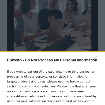
nd.gr
TP Greece: Πώς διαμορφώνεται το
Η ομ
Epixeiro -
Do Not Process My Personal Information
άθε
μέλλον του Insurance στην εποχή του AI
σου 
If you wish to opt-out of the sale, sharing to third parties, or
processing of your personal or sensitive information for
targeted advertising by us, please use the below opt-out
section to confirm your selection. Please note that after your
Advertorial
opt-out request is processed you may continue seeing
interest-based ads based on personal information utilized by
us or personal information disclosed to third parties prior to