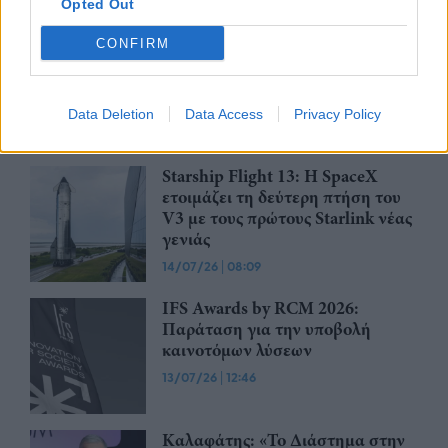
23/07/26
|
16:17
Opted Out
ΕΕ: Βραβεία €100.000 για την
CONFIRM
ισότητα στην έρευνα
14/07/26
|
15:00
Data Deletion
Data Access
Privacy Policy
Starship Flight 13: Η SpaceX
ετοιμάζει τη δεύτερη πτήση του
V3 με τους πρώτους Starlink νέας
γενιάς
14/07/26
|
08:09
IFS Awards by RCM 2026:
Παράταση για την υποβολή
καινοτόμων λύσεων
13/07/26
|
12:46
Καλαφάτης: «Το Διάστημα στην