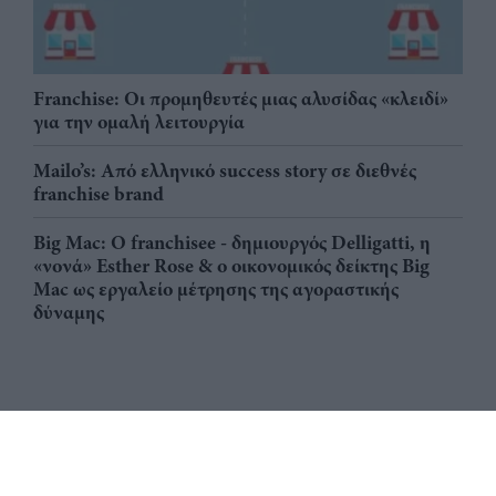
Franchise: Οι προμηθευτές μιας αλυσίδας «κλειδί»
για την ομαλή λειτουργία
Mailo’s: Από ελληνικό success story σε διεθνές
franchise brand
Big Mac: Ο franchisee - δημιουργός Delligatti, η
«νονά» Esther Rose & ο οικονομικός δείκτης Big
Mac ως εργαλείο μέτρησης της αγοραστικής
δύναμης