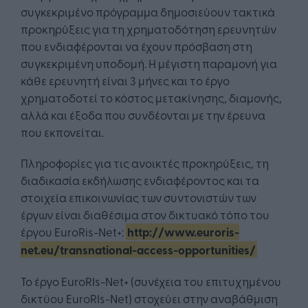
συγκεκριμένο πρόγραμμα δημοσιεύουν τακτικά
προκηρύξεις για τη χρηματοδότηση ερευνητών
που ενδιαφέρονται να έχουν πρόσβαση στη
συγκεκριμένη υποδομή. Η μέγιστη παραμονή για
κάθε ερευνητή είναι 3 μήνες και το έργο
χρηματοδοτεί το κόστος μετακίνησης, διαμονής,
αλλά και έξοδα που συνδέονται με την έρευνα
που εκπονείται.
Πληροφορίες για τις ανοικτές προκηρύξεις, τη
διαδικασία εκδήλωσης ενδιαφέροντος και τα
στοιχεία επικοινωνίας των συντονιστών των
έργων είναι διαθέσιμα στον δικτυακό τόπο του
έργου EuroRis-Net+:
http://www.euroris-
net.eu/transnational-access-opportunities/
Το έργο EuroRIs-Net+ (συνέχεια του επιτυχημένου
δικτύου EuroRIs-Net) στοχεύει στην αναβάθμιση