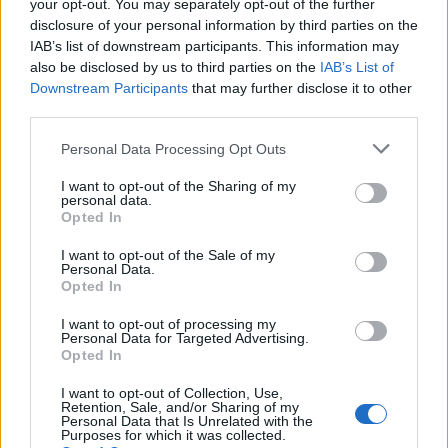
your opt-out. You may separately opt-out of the further
disclosure of your personal information by third parties on the
Περισσότερα από το
IAB’s list of downstream participants. This information may
also be disclosed by us to third parties on the
IAB’s List of
Downstream Participants
that may further disclose it to other
Θεοδωρικάκος: Στο ΕΠΑ του
third parties.
Υπουργείου Ανάπτυξης η
χρηματοδότηση του ΕΛΙΔΕΚ
Personal Data Processing Opt Outs
05/08/26
|
17:19
I want to opt-out of the Sharing of my
personal data.
Opted In
Σταύρος Καλαφάτης: «H Χάλκη
εξελίσσεται σε ζωντανό
I want to opt-out of the Sale of my
εργαστήριο καινοτομίας και
Personal Data.
Opted In
βιώσιμης ανάπτυξης»
27/07/26
|
16:13
I want to opt-out of processing my
Personal Data for Targeted Advertising.
Opted In
Lockheed Martin και ΕΛΚΑΚ
ενώνουν δυνάμεις για την
I want to opt-out of Collection, Use,
υποστήριξη του πρώτου MIL-
Retention, Sale, and/or Sharing of my
DRONE CHALLENGE
Personal Data that Is Unrelated with the
Purposes for which it was collected.