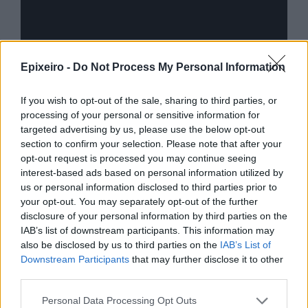
Advertorial
Epixeiro -
Do Not Process My Personal Information
If you wish to opt-out of the sale, sharing to third parties, or
processing of your personal or sensitive information for
Περισσότερα από το
targeted advertising by us, please use the below opt-out
section to confirm your selection. Please note that after your
opt-out request is processed you may continue seeing
Θεοδωρικάκος: Στο ΕΠΑ του
interest-based ads based on personal information utilized by
Υπουργείου Ανάπτυξης η
us or personal information disclosed to third parties prior to
χρηματοδότηση του ΕΛΙΔΕΚ
your opt-out. You may separately opt-out of the further
05/08/26
|
17:19
disclosure of your personal information by third parties on the
IAB’s list of downstream participants. This information may
also be disclosed by us to third parties on the
IAB’s List of
Σταύρος Καλαφάτης: «H Χάλκη
Downstream Participants
that may further disclose it to other
εξελίσσεται σε ζωντανό
third parties.
εργαστήριο καινοτομίας και
βιώσιμης ανάπτυξης»
Personal Data Processing Opt Outs