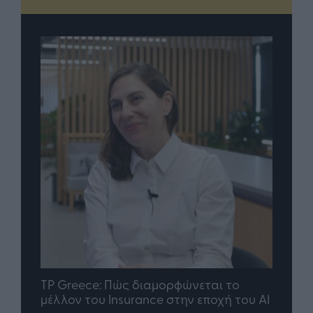
nd.gr
TP Greece: Πώς διαμορφώνεται το
Η ομ
άθε
μέλλον του Insurance στην εποχή του AI
σου 