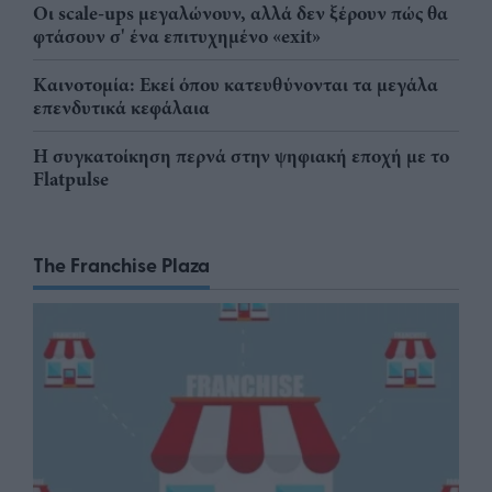
Οι scale-ups μεγαλώνουν, αλλά δεν ξέρουν πώς θα
φτάσουν σ' ένα επιτυχημένο «exit»
Καινοτομία: Εκεί όπου κατευθύνονται τα μεγάλα
επενδυτικά κεφάλαια
Η συγκατοίκηση περνά στην ψηφιακή εποχή με το
Flatpulse
The Franchise Plaza