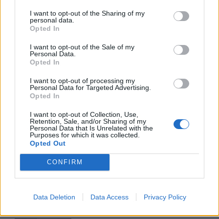
27/07/26
|
16:13
I want to opt-out of the Sharing of my
personal data.
Lockheed Martin και ΕΛΚΑΚ
Opted In
ενώνουν δυνάμεις για την
I want to opt-out of the Sale of my
υποστήριξη του πρώτου MIL-
Personal Data.
DRONE CHALLENGE
Opted In
23/07/26
|
16:17
I want to opt-out of processing my
Personal Data for Targeted Advertising.
ΕΕ: Βραβεία €100.000 για την
Opted In
ισότητα στην έρευνα
I want to opt-out of Collection, Use,
14/07/26
|
15:00
Retention, Sale, and/or Sharing of my
Personal Data that Is Unrelated with the
Purposes for which it was collected.
Opted Out
Starship Flight 13: Η SpaceX
CONFIRM
ετοιμάζει τη δεύτερη πτήση του
V3 με τους πρώτους Starlink νέας
γενιάς
Data Deletion
Data Access
Privacy Policy
14/07/26
|
08:09