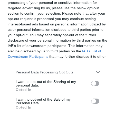
processing of your personal or sensitive information for
targeted advertising by us, please use the below opt-out
section to confirm your selection. Please note that after your
opt-out request is processed you may continue seeing
obfind.gr
TP Greece: Πώς διαμορφώνεται το
interest-based ads based on personal information utilized by
ια κάθε
μέλλον του Insurance στην εποχή του AI
us or personal information disclosed to third parties prior to
your opt-out. You may separately opt-out of the further
disclosure of your personal information by third parties on the
IAB’s list of downstream participants. This information may
also be disclosed by us to third parties on the
IAB’s List of
Advertorial
Downstream Participants
that may further disclose it to other
third parties.
Personal Data Processing Opt Outs
Περισσότερα από το
I want to opt-out of the Sharing of my
personal data.
Opted In
Allianz: Ρεκόρ κερδοφορίας στο
I want to opt-out of the Sale of my
β' τρίμηνο – Στα 32 δισ. ευρώ οι
Personal Data.
Opted In
εισροές της Pimco