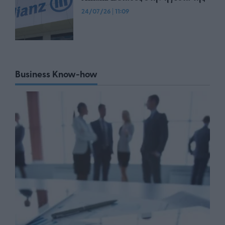
24/07/26
|
11:09
Business Know-how