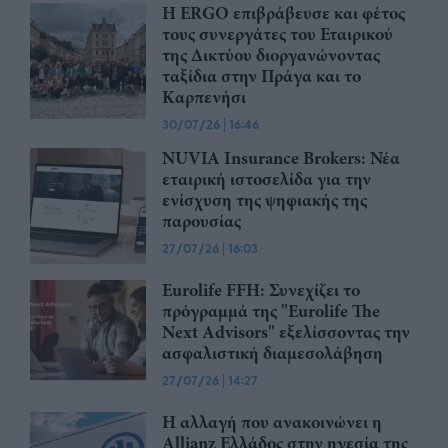
Η ERGO επιβράβευσε και φέτος
τους συνεργάτες του Εταιρικού
της Δικτύου διοργανώνοντας
ταξίδια στην Πράγα και το
Καρπενήσι
30/07/26
|
16:46
NUVIA Insurance Brokers: Νέα
εταιρική ιστοσελίδα για την
ενίσχυση της ψηφιακής της
παρουσίας
27/07/26
|
16:03
Eurolife FFH: Συνεχίζει το
πρόγραμμά της "Eurolife The
Next Advisors" εξελίσσοντας την
ασφαλιστική διαμεσολάβηση
27/07/26
|
14:27
Η αλλαγή που ανακοινώνει η
Allianz Ελλάδος στην ηγεσία της