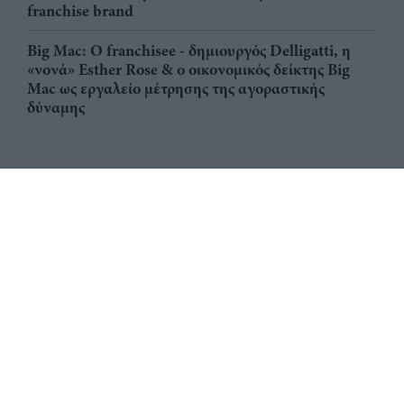
franchise brand
Big Mac: Ο franchisee - δημιουργός Delligatti, η
«νονά» Esther Rose & ο οικονομικός δείκτης Big
Mac ως εργαλείο μέτρησης της αγοραστικής
δύναμης