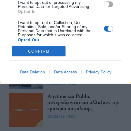
07/08/26
|
16:38
I want to opt-out of processing my
Personal Data for Targeted Advertising.
Opted In
Generali: Ισχυρή ανάπτυξη και
I want to opt-out of Collection, Use,
διψήφια αύξηση κερδοφορίας στο
Retention, Sale, and/or Sharing of my
πρώτο εξάμηνο του 2026
Personal Data that Is Unrelated with the
Purposes for which it was collected.
07/08/26
|
11:59
Opted Out
CONFIRM
Η Εθνική Ασφαλιστική στηρίζει
τους ασφαλισμένους της που
δοκιμάζονται από τις
Data Deletion
Data Access
Privacy Policy
καταστροφικές πυρκαγιές
03/08/26
|
16:46
Anytime και Public
συνεργάζονται και αλλάζουν την
εμπειρία ασφάλισης
03/08/26
|
11:04