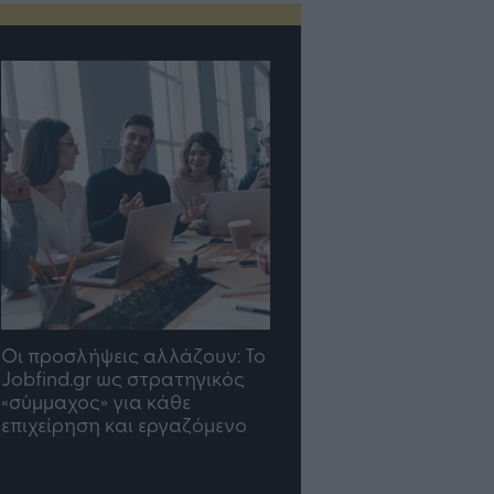
TP Greece: Πώς
Η ομάδα σου μεγαλώνε
διαμορφώνεται το μέλλον
γραφείο σου ακολουθε
του Insurance στην εποχή
του AI