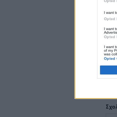
Opted 
I want t
Opted 
I want 
Advertis
Opted 
I want t
of my P
was col
Opted 
Σχο