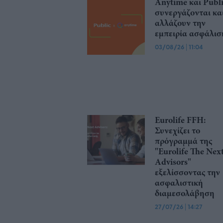
Anytime και Publ
συνεργάζονται κα
αλλάζουν την
εμπειρία ασφάλισ
03/08/26
|
11:04
Eurolife FFH:
Συνεχίζει το
πρόγραμμά της
"Eurolife The Nex
Advisors"
εξελίσσοντας την
ασφαλιστική
διαμεσολάβηση
27/07/26
|
14:27