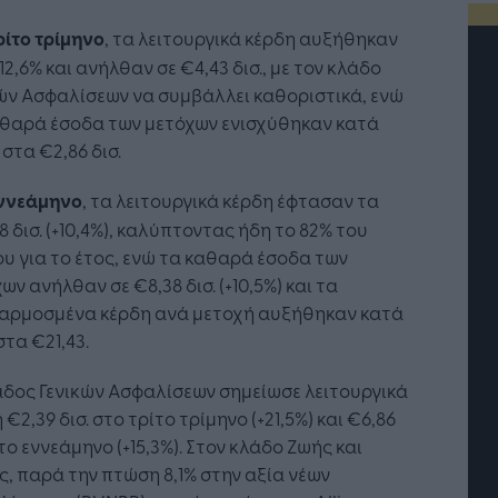
ρίτο τρίμηνο
, τα λειτουργικά κέρδη αυξήθηκαν
12,6% και ανήλθαν σε €4,43 δισ., με τον κλάδο
ών Ασφαλίσεων να συμβάλλει καθοριστικά, ενώ
αθαρά έσοδα των μετόχων ενισχύθηκαν κατά
, στα €2,86 δισ.
εννεάμηνο
, τα λειτουργικά κέρδη έφτασαν τα
8 δισ. (+10,4%), καλύπτοντας ήδη το 82% του
υ για το έτος, ενώ τα καθαρά έσοδα των
ων ανήλθαν σε €8,38 δισ. (+10,5%) και τα
αρμοσμένα κέρδη ανά μετοχή αυξήθηκαν κατά
 στα €21,43.
τή Νοημοσύνη: το νέο
Οι προσλήψεις αλλάζουν: To
γικό σύστημα της
Jobfind.gr ως στρατηγικός
δος Γενικών Ασφαλίσεων σημείωσε λειτουργικά
ησης
«σύμμαχος» για κάθε
 €2,39 δισ. στο τρίτο τρίμηνο (+21,5%) και €6,86
επιχείρηση και εργαζόμενο
στο εννεάμηνο (+15,3%). Στον κλάδο Ζωής και
ς, παρά την πτώση 8,1% στην αξία νέων