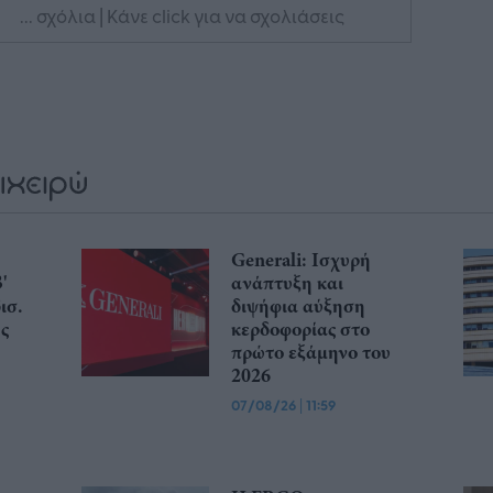
... σχόλια
| Κάνε click για να σχολιάσεις
Generali: Ισχυρή
'
ανάπτυξη και
ισ.
διψήφια αύξηση
ης
κερδοφορίας στο
πρώτο εξάμηνο του
2026
07/08/26
|
11:59