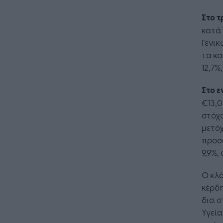
Στο τ
κατά 
Γενικ
τα κ
12,7%
Στο 
€13,0
στόχο
μετόχ
προσ
9,9%,
Η Τεχνη
λειτουρ
Ο κλά
επιχείρ
κέρδη
δισ. 
Υγεία