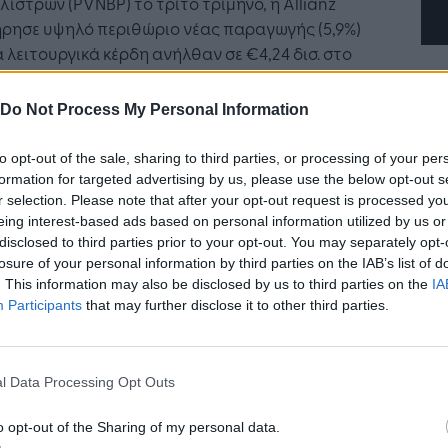
ίστρων (PVNBP) το τρίτο τρίμηνο, η Allianz
ρησε υψηλό περιθώριο νέας παραγωγής (5,9%)
α λειτουργικά κέρδη ανήλθαν σε €4,24 δισ. στο
μηνο (+3,8%). Ο κλάδος Διαχείρισης
υσιακών Στοιχείων κατέγραψε λειτουργικά
Do Not Process My Personal Information
 €828 εκατ. στο τρίτο τρίμηνο (+5,9%) και €2,42
στο εννεάμηνο (+5,2%).
to opt-out of the sale, sharing to third parties, or processing of your per
formation for targeted advertising by us, please use the below opt-out s
 η Allianz αναμένει λειτουργικά κέρδη
r selection. Please note that after your opt-out request is processed y
χιστον €17 δισ. για το σύνολο του έτους.
eing interest-based ads based on personal information utilized by us or
disclosed to third parties prior to your opt-out. You may separately opt-
losure of your personal information by third parties on the IAB’s list of
 Oliver Bäte τόνισε τη σημασία της
. This information may also be disclosed by us to third parties on the
IA
στοσύνης στο brand, της αφοσίωσης των
Participants
that may further disclose it to other third parties.
ών και της κινητοποίησης των εργαζομένων,
 CFO Claire-Marie Coste-Lepoutre υπογράμμισε
πειθαρχημένη εκτέλεση στρατηγικών
l Data Processing Opt Outs
ραιοτήτων και την εμπιστοσύνη στην επίτευξη
τόχων.
o opt-out of the Sharing of my personal data.