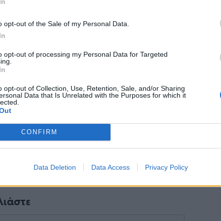
In
o opt-out of the Sale of my Personal Data.
In
Ακολουθήστε το
στο
Google News
και μάθετε πρώτοι
to opt-out of processing my Personal Data for Targeted
όλα τα επιχειρηματικά νέα
ing.
In
o opt-out of Collection, Use, Retention, Sale, and/or Sharing
ersonal Data that Is Unrelated with the Purposes for which it
lected.
Δείτε όλες τις τελευταίες
Out
επιχειρηματικές
Ειδήσεις
από την
Ελλάδα και τον κόσμο στο
CONFIRM
Data Deletion
Data Access
Privacy Policy
λιάστε