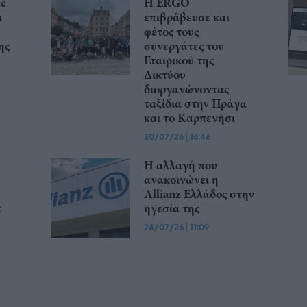
ic
Η ERGO
ι
επιβράβευσε και
φέτος τους
ης
συνεργάτες του
Εταιρικού της
Δικτύου
διοργανώνοντας
ταξίδια στην Πράγα
και το Καρπενήσι
30/07/26
|
16:46
Η αλλαγή που
ανακοινώνει η
Allianz Ελλάδος στην
t
ηγεσία της
24/07/26
|
11:09