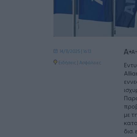
14/11/2025 | 16:13
Ειδήσεις
|
Ασφάλειες
Εντυ
Alli
εννε
ισχυ
Παρ
προβ
με τ
κατα
δισ.