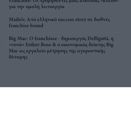
Franchise: Οι προμηθευτές μιας αλυσίδας «κλειδί»
για την ομαλή λειτουργία
Mailo’s: Από ελληνικό success story σε διεθνές
franchise brand
Big Mac: Ο franchisee - δημιουργός Delligatti, η
«νονά» Esther Rose & ο οικονομικός δείκτης Big
Mac ως εργαλείο μέτρησης της αγοραστικής
δύναμης