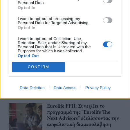
Personal Data.
03/08/26
|
11:04
Opted In
I want to opt-out of processing my
Personal Data for Targeted Advertising.
Η ERGO επιβράβευσε και φέτος
Opted In
τους συνεργάτες του Εταιρικού
της Δικτύου διοργανώνοντας
I want to opt-out of Collection, Use,
Retention, Sale, and/or Sharing of my
ταξίδια στην Πράγα και το
Personal Data that Is Unrelated with the
Καρπενήσι
Purposes for which it was collected.
Opted Out
30/07/26
|
16:46
NUVIA Insurance Brokers: Νέα
CONFIRM
εταιρική ιστοσελίδα για την
ενίσχυση της ψηφιακής της
παρουσίας
Data Deletion
Data Access
Privacy Policy
27/07/26
|
16:03
Eurolife FFH: Συνεχίζει το
πρόγραμμά της "Eurolife The
Next Advisors" εξελίσσοντας την
ασφαλιστική διαμεσολάβηση