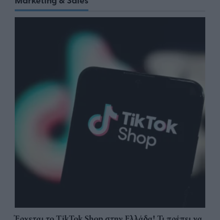
Έρχεται το TikTok Shop στην Ελλάδα! Τι πρέπει να