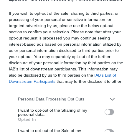
Allianz: Ρεκόρ κερδοφορίας στο
β' τρίμηνο – Στα 32 δισ. ευρώ οι
If you wish to opt-out of the sale, sharing to third parties, or
εισροές της Pimco
processing of your personal or sensitive information for
07/08/26
|
16:38
targeted advertising by us, please use the below opt-out
section to confirm your selection. Please note that after your
opt-out request is processed you may continue seeing
Generali: Ισχυρή ανάπτυξη και
interest-based ads based on personal information utilized by
διψήφια αύξηση κερδοφορίας στο
us or personal information disclosed to third parties prior to
πρώτο εξάμηνο του 2026
your opt-out. You may separately opt-out of the further
07/08/26
|
11:59
disclosure of your personal information by third parties on the
IAB’s list of downstream participants. This information may
also be disclosed by us to third parties on the
IAB’s List of
Η Εθνική Ασφαλιστική στηρίζει
Downstream Participants
that may further disclose it to other
τους ασφαλισμένους της που
third parties.
δοκιμάζονται από τις
καταστροφικές πυρκαγιές
Personal Data Processing Opt Outs
03/08/26
|
16:46
I want to opt-out of the Sharing of my
personal data.
Anytime και Public
Opted In
συνεργάζονται και αλλάζουν την
εμπειρία ασφάλισης
I want to opt-out of the Sale of my