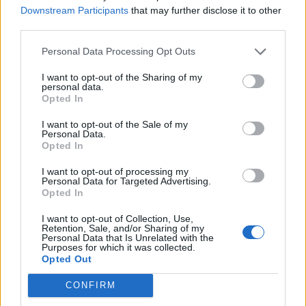
δοκιμάζονται από τις
Downstream Participants
that may further disclose it to other
καταστροφικές πυρκαγιές
third parties.
03/08/26
|
16:46
Personal Data Processing Opt Outs
Anytime και Public
συνεργάζονται και αλλάζουν την
I want to opt-out of the Sharing of my
personal data.
εμπειρία ασφάλισης
Opted In
03/08/26
|
11:04
I want to opt-out of the Sale of my
Personal Data.
Opted In
Η ERGO επιβράβευσε και φέτος
τους συνεργάτες του Εταιρικού
I want to opt-out of processing my
Personal Data for Targeted Advertising.
της Δικτύου διοργανώνοντας
Opted In
ταξίδια στην Πράγα και το
Καρπενήσι
I want to opt-out of Collection, Use,
Retention, Sale, and/or Sharing of my
30/07/26
|
16:46
Personal Data that Is Unrelated with the
Purposes for which it was collected.
NUVIA Insurance Brokers: Νέα
Opted Out
εταιρική ιστοσελίδα για την
ενίσχυση της ψηφιακής της
CONFIRM
παρουσίας