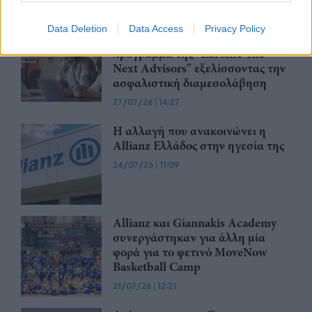
27/07/26
|
16:03
Data Deletion
Data Access
Privacy Policy
Eurolife FFH: Συνεχίζει το
πρόγραμμά της "Eurolife The
Next Advisors" εξελίσσοντας την
ασφαλιστική διαμεσολάβηση
27/07/26
|
14:27
Η αλλαγή που ανακοινώνει η
Allianz Ελλάδος στην ηγεσία της
24/07/26
|
11:09
Allianz και Giannakis Academy
συνεργάστηκαν για άλλη μία
φορά για το φετινό MoveNow
Basketball Camp
21/07/26
|
12:21