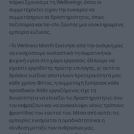
πάρκο Σχoινιά με τη Wellbeingr, όπου οι
συμμετέχοντες είχαν την ευκαιρία να
συμμετάσχουν σε δραστηριότητες, όπως
πεζοπορία και tai-chi, ζώντας μια ολοκληρωμένη
εμπειρία ευζωίας.
«Το Wellness Month ξεκίνησε από την ανάγκη μας
να ενισχύσουμε ουσιαστικά τη σωματική και
ψυχική υγεία στο χώρο εργασίας. Θέλουμε να
είμαστε εργοδότης πρώτης επιλογής, γι’ αυτό οι
δράσεις ευεξίας αποτελούν προτεραιότητά μας
κάθε χρόνο. Φέτος, η συμμετοχή ξεπέρασε κάθε
προσδοκία. Κάθε εργαζόμενος είχε τη
δυνατότητα να επιλέξει τις δραστηριότητες που
τον εκφράζουν και να ανακαλύψει νέους τρόπους
φροντίδας του εαυτού του. Μέσα από αυτές τις
εμπειρίες ενισχύεται η ομαδικότητα και η
σύνδεση μεταξύ των ανθρώπων μας,