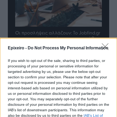
nd.gr
TP Greece: Πώς διαμορφώνεται το
Η ομ
άθε
μέλλον του Insurance στην εποχή του AI
σου 
Epixeiro -
Do Not Process My Personal Information
If you wish to opt-out of the sale, sharing to third parties, or
Advertorial
processing of your personal or sensitive information for
targeted advertising by us, please use the below opt-out
section to confirm your selection. Please note that after your
opt-out request is processed you may continue seeing
interest-based ads based on personal information utilized by
Περισσότερα από το
us or personal information disclosed to third parties prior to
your opt-out. You may separately opt-out of the further
disclosure of your personal information by third parties on the
Η Εθνική Ασφαλιστική στηρίζει
IAB’s list of downstream participants. This information may
τους ασφαλισμένους της που
also be disclosed by us to third parties on the
IAB’s List of