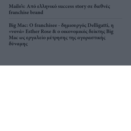
Mailo’s: Από ελληνικό success story σε διεθνές
franchise brand
Big Mac: Ο franchisee - δημιουργός Delligatti, η
«νονά» Esther Rose & ο οικονομικός δείκτης Big
Mac ως εργαλείο μέτρησης της αγοραστικής
δύναμης