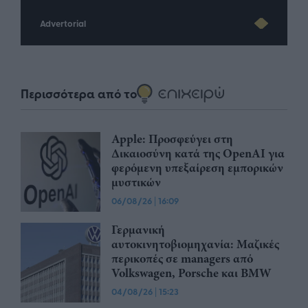
Advertorial
Περισσότερα από το
Apple: Προσφεύγει στη
Δικαιοσύνη κατά της OpenAI για
φερόμενη υπεξαίρεση εμπορικών
μυστικών
06/08/26
|
16:09
Γερμανική
αυτοκινητοβιομηχανία: Μαζικές
περικοπές σε managers από
Volkswagen, Porsche και BMW
04/08/26
|
15:23