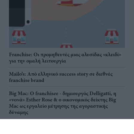
Franchise: Οι προμηθευτές μιας αλυσίδας «κλειδί»
για την ομαλή λειτουργία
Mailo’s: Από ελληνικό success story σε διεθνές
franchise brand
Big Mac: Ο franchisee - δημιουργός Delligatti, η
«νονά» Esther Rose & ο οικονομικός δείκτης Big
Mac ως εργαλείο μέτρησης της αγοραστικής
δύναμης