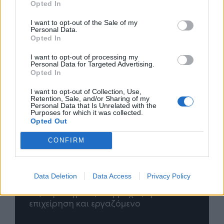
Opted In
I want to opt-out of the Sale of my
Personal Data.
Opted In
I want to opt-out of processing my
Personal Data for Targeted Advertising.
Opted In
I want to opt-out of Collection, Use,
Retention, Sale, and/or Sharing of my
Personal Data that Is Unrelated with the
Purposes for which it was collected.
Opted Out
CONFIRM
Data Deletion
Data Access
Privacy Policy
nd.gr
TP Greece: Πώς διαμορφώνεται το
Η ομ
άθε
μέλλον του Insurance στην εποχή του AI
σου 