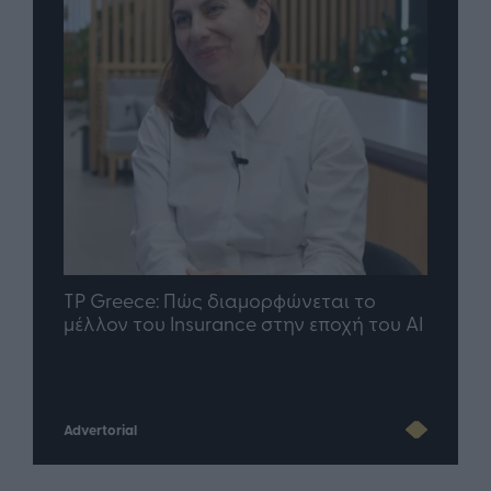
nd.gr
TP Greece: Πώς διαμορφώνεται το
Η ομ
άθε
μέλλον του Insurance στην εποχή του AI
σου 
Advertorial