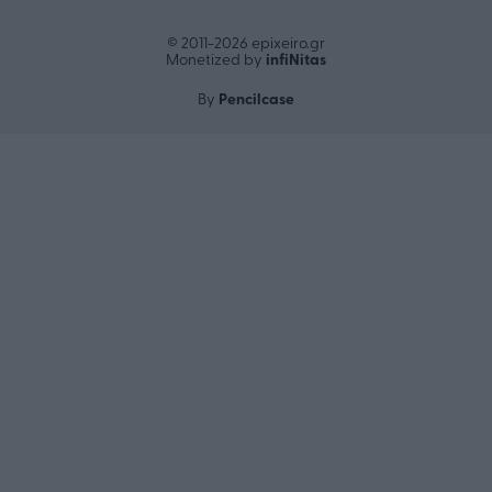
© 2011-2026 epixeiro.gr
infiΝitas
Monetized by
Pencilcase
By