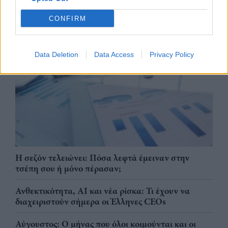
CONFIRM
Data Deletion
Data Access
Privacy Policy
Η σεζόν τελειώνει: Πόσα λεφτά έμειναν στην
τσέπη σου ή μόνο πέρασαν;
Ανθεκτικότητα, AI και νέα ρίσκα: Τι έχουν να
διαχειριστούν σήμερα οι Έλληνες CEOs
Αύγουστος: Ο μήνας που όλοι κοιμούνται και οι