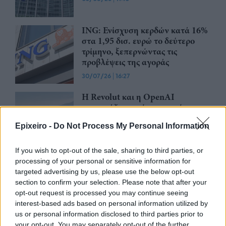
ING: Ενίσχυση κερδών κατά 16%
στα 1,95 δισ. ευρώ το δεύτερο
τρίμηνο, ξεπερνώντας τις
προβλέψεις της αγοράς
30/07/26
|
16:27
Η Revolut και η OpenAI
συνεργάζονται ώστε να φέρουν
το ChatGPT Go σε εκατομμύρια
Epixeiro -
Do Not Process My Personal Information
πελάτες
30/07/26
|
15:43
If you wish to opt-out of the sale, sharing to third parties, or
processing of your personal or sensitive information for
Βραζιλία: Προσφεύγει στον ΠΟΕ
targeted advertising by us, please use the below opt-out
κατά των νέων αμερικανικών
section to confirm your selection. Please note that after your
δασμών
opt-out request is processed you may continue seeing
28/07/26
|
11:29
interest-based ads based on personal information utilized by
us or personal information disclosed to third parties prior to
your opt-out. You may separately opt-out of the further