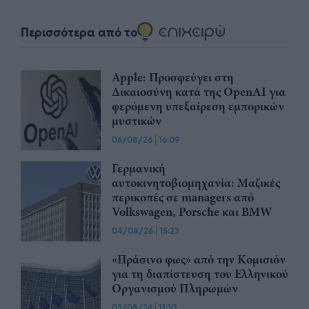
Περισσότερα από το
Apple: Προσφεύγει στη
Δικαιοσύνη κατά της OpenAI για
φερόμενη υπεξαίρεση εμπορικών
μυστικών
06/08/26
|
16:09
Γερμανική
αυτοκινητοβιομηχανία: Μαζικές
περικοπές σε managers από
Volkswagen, Porsche και BMW
04/08/26
|
15:23
«Πράσινο φως» από την Κομισιόν
για τη διαπίστευση του Ελληνικού
Οργανισμού Πληρωμών
03/08/26
|
11:10