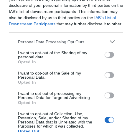
Η Ιαπωνία επικρίνει τους νέους
disclosure of your personal information by third parties on the
τελωνειακούς δασμούς που
IAB’s list of downstream participants. This information may
επέβαλαν οι Ηνωμένες Πολιτείες
also be disclosed by us to third parties on the
IAB’s List of
24/07/26
|
16:33
Downstream Participants
that may further disclose it to other
third parties.
Αυστραλία: Αδικαιολόγητοι οι
Personal Data Processing Opt Outs
νέοι δασμοί των ΗΠΑ -
Χρειάζεται να καταργηθούν
I want to opt-out of the Sharing of my
personal data.
24/07/26
|
16:22
Opted In
I want to opt-out of the Sale of my
Personal Data.
Opted In
Business Know-how
I want to opt-out of processing my
Personal Data for Targeted Advertising.
Opted In
I want to opt-out of Collection, Use,
Retention, Sale, and/or Sharing of my
Personal Data that Is Unrelated with the
Purposes for which it was collected.
Opted Out