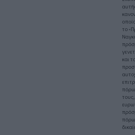
αυτής
κανον
οποί
το «
Ναγκό
πρόσ
γενε
και τ
προσ
αυτοχ
επιτρ
πόρω
τους
ευρωπ
πρόσ
πόρων
δικαί