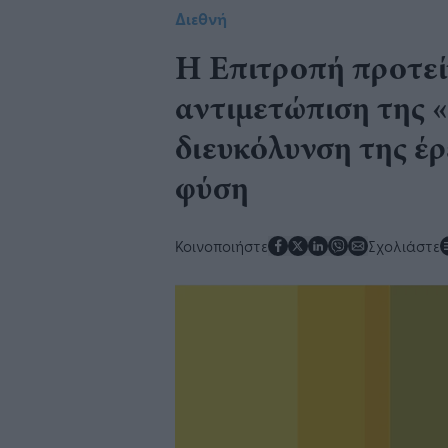
Διεθνή
Η Επιτροπή προτείν
αντιμετώπιση της «
διευκόλυνση της έρ
φύση
Κοινοποιήστε
Σχολιάστε