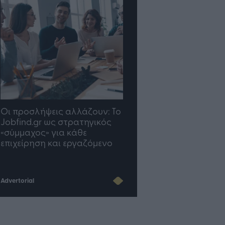
Οι προσλήψεις αλλάζουν: To
TP Greece: Πώς
Jobfind.gr ως στρατηγικός
διαμορφώνεται το μέ
«σύμμαχος» για κάθε
του Insurance στην επ
επιχείρηση και εργαζόμενο
του AI
Advertorial