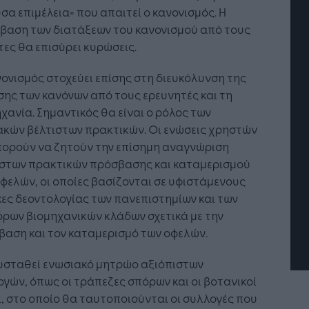
σα επιμέλεια» που απαιτεί ο κανονισμός. Η
βαση των διατάξεων του κανονισμού από τους
ες θα επισύρει κυρώσεις.
ονισμός στοχεύει επίσης στη διευκόλυνση της
ης των κανόνων από τους ερευνητές και τη
χανία. Σημαντικός θα είναι ο ρόλος των
ακών βέλτιστων πρακτικών. Οι ενώσεις χρηστών
πορούν να ζητούν την επίσημη αναγνώριση
Η Τεχνητή Νοημοσύνη: το νέο
ιστων πρακτικών πρόσβασης και καταμερισμού
λειτουργικό σύστημα της
επιχείρησης
φελών, οι οποίες βασίζονται σε υφιστάμενους
ες δεοντολογίας των πανεπιστημίων και των
ρων βιομηχανικών κλάδων σχετικά με την
αση και τον καταμερισμό των οφελών.
υσταθεί ενωσιακό μητρώο αξιόπιστων
γών, όπως οι τράπεζες σπόρων και οι βοτανικοί
, στο οποίο θα ταυτοποιούνται οι συλλογές που