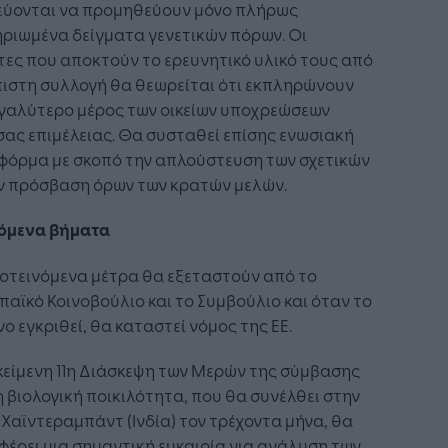
εύονται να προμηθεύουν μόνο πλήρως
ριωμένα δείγματα γενετικών πόρων. Οι
ες που αποκτούν το ερευνητικό υλικό τους από
πιστη συλλογή θα θεωρείται ότι εκπληρώνουν
εγαλύτερο μέρος των οικείων υποχρεώσεων
ας επιμέλειας. Θα συσταθεί επίσης ενωσιακή
φόρμα με σκοπό την απλούστευση των σχετικών
ην πρόσβαση όρων των κρατών μελών.
πόμενα βήματα
οτεινόμενα μέτρα θα εξεταστούν από το
αϊκό Κοινοβούλιο και το Συμβούλιο και όταν το
νο εγκριθεί, θα καταστεί νόμος της ΕΕ.
κείμενη 11η Διάσκεψη των Μερών της σύμβασης
η βιολογική ποικιλότητα, που θα συνέλθει στην
Χαϊντεραμπάντ (Ινδία) τον τρέχοντα μήνα, θα
έρει μια σημαντική ευκαιρία για ανάλυση των