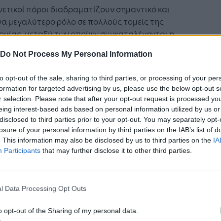
νετικοί πόροι διαδραματίζουν σημαντικό και
α μεγαλύτερο ρόλο σε πολλούς τομείς της
ομίας, μεταξύ των οποίων συγκαταλέγονται η
αραγωγή φυτών και ζώων, η βιομηχανία
Do Not Process My Personal Information
ντικών και η φαρμακοβιομηχανία. Πολλοί από
 πόρους αυτούς προέρχονται από «θερμά
to opt-out of the sale, sharing to third parties, or processing of your per
α» (hotspot) βιοποικιλότητας που βρίσκονται σε
formation for targeted advertising by us, please use the below opt-out s
τυσσόμενες χώρες. Εξαιτίας της απουσίας
r selection. Please note that after your opt-out request is processed y
 κανόνων, ορισμένες χώρες ισχυρίζονται ότι οι
eing interest-based ads based on personal information utilized by us or
δαποί ερευνητές παραβιάζουν τα κυριαρχικά
disclosed to third parties prior to your opt-out. You may separately opt-
losure of your personal information by third parties on the IAB’s list of
δικαιώματα: πρόκειται για την κατάσταση που
. This information may also be disclosed by us to third parties on the
IA
λείται «βιοπειρατεία». Αυτή η έλλειψη
Participants
that may further disclose it to other third parties.
τοσύνης είχε κάποιες φορές ως αποτέλεσμα την
ολή περιοριστικών όρων που παρεμποδίζουν την
αση στους γενετικούς πόρους. Με τις
l Data Processing Opt Outs
άσεις που κατατέθηκαν σήμερα επιδιώκεται να
ετωπιστούν οι σχετικές ανησυχίες και,
o opt-out of the Sharing of my personal data.
λληλα, να μεγιστοποιηθούν οι δυνατότητες