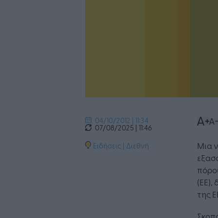
04/10/2012 | 11:34
07/08/2025 | 11:46
Μια ν
Ειδήσεις
|
Διεθνή
εξασφ
πόρο
(ΕΕ),
της Ε
Σκοπ