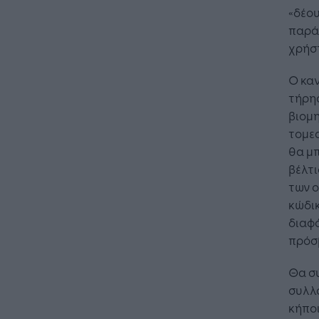
«δέου
παρά
χρήστ
Ο καν
τήρησ
βιομη
τομε
θα μ
βέλτ
των ο
κώδικ
διαφό
πρόσβ
Θα σ
συλλο
κήποι