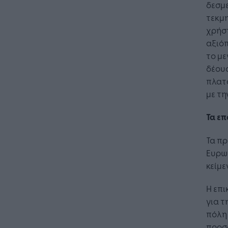
δεσμ
τεκμη
χρήστ
αξιό
το μ
δέουσ
πλατ
με τ
Τα ε
Τα πρ
Ευρωπ
κείμε
Η επι
για τ
πόλη 
προσφ