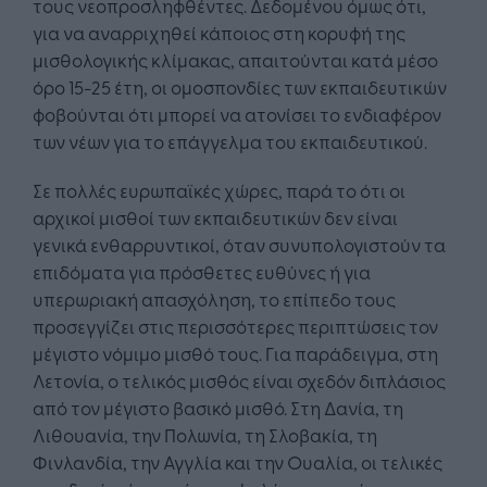
τους νεοπροσληφθέντες. Δεδομένου όμως ότι,
για να αναρριχηθεί κάποιος στη κορυφή της
μισθολογικής κλίμακας, απαιτούνται κατά μέσο
όρο 15-25 έτη, οι ομοσπονδίες των εκπαιδευτικών
φοβούνται ότι μπορεί να ατονίσει το ενδιαφέρον
των νέων για το επάγγελμα του εκπαιδευτικού.
Σε πολλές ευρωπαϊκές χώρες, παρά το ότι οι
αρχικοί μισθοί των εκπαιδευτικών δεν είναι
γενικά ενθαρρυντικοί, όταν συνυπολογιστούν τα
επιδόματα για πρόσθετες ευθύνες ή για
υπερωριακή απασχόληση, το επίπεδο τους
προσεγγίζει στις περισσότερες περιπτώσεις τον
μέγιστο νόμιμο μισθό τους. Για παράδειγμα, στη
Λετονία, ο τελικός μισθός είναι σχεδόν διπλάσιος
από τον μέγιστο βασικό μισθό. Στη Δανία, τη
Λιθουανία, την Πολωνία, τη Σλοβακία, τη
Φινλανδία, την Αγγλία και την Ουαλία, οι τελικές