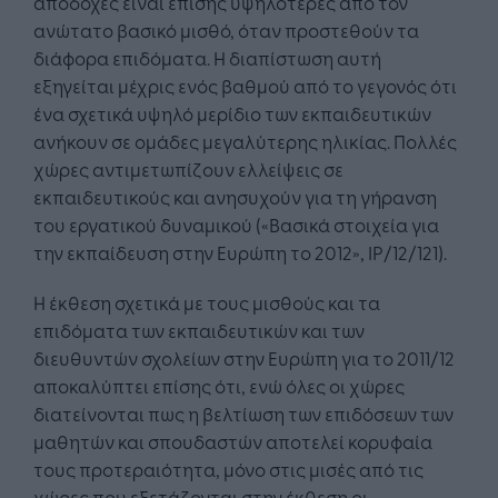
αποδοχές είναι επίσης υψηλότερες από τον
ανώτατο βασικό μισθό, όταν προστεθούν τα
διάφορα επιδόματα. Η διαπίστωση αυτή
εξηγείται μέχρις ενός βαθμού από το γεγονός ότι
ένα σχετικά υψηλό μερίδιο των εκπαιδευτικών
ανήκουν σε ομάδες μεγαλύτερης ηλικίας. Πολλές
χώρες αντιμετωπίζουν ελλείψεις σε
εκπαιδευτικούς και ανησυχούν για τη γήρανση
του εργατικού δυναμικού («Βασικά στοιχεία για
την εκπαίδευση στην Ευρώπη το 2012», IP/12/121).
Η έκθεση σχετικά με τους μισθούς και τα
επιδόματα των εκπαιδευτικών και των
διευθυντών σχολείων στην Ευρώπη για το 2011/12
αποκαλύπτει επίσης ότι, ενώ όλες οι χώρες
διατείνονται πως η βελτίωση των επιδόσεων των
μαθητών και σπουδαστών αποτελεί κορυφαία
τους προτεραιότητα, μόνο στις μισές από τις
χώρες που εξετάζονται στην έκθεση οι