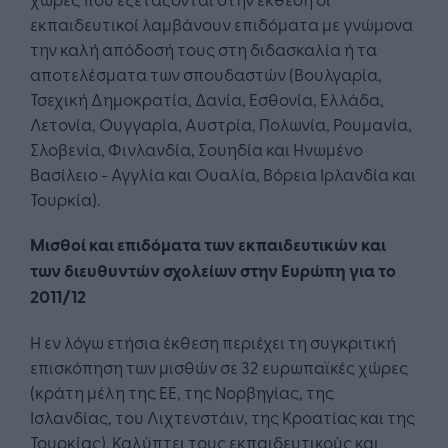
εκπαιδευτικοί λαμβάνουν επιδόματα με γνώμονα
την καλή απόδοσή τους στη διδασκαλία ή τα
αποτελέσματα των σπουδαστών (Βουλγαρία,
Τσεχική Δημοκρατία, Δανία, Εσθονία, Ελλάδα,
Λετονία, Ουγγαρία, Αυστρία, Πολωνία, Ρουμανία,
Σλοβενία, Φινλανδία, Σουηδία και Ηνωμένο
Βασίλειο - Αγγλία και Ουαλία, Βόρεια Ιρλανδία και
Τουρκία).
Μισθοί και επιδόματα των εκπαιδευτικών και
των διευθυντών σχολείων στην Ευρώπη για το
2011/12
Η εν λόγω ετήσια έκθεση περιέχει τη συγκριτική
επισκόπηση των μισθών σε 32 ευρωπαϊκές χώρες
(κράτη μέλη της ΕΕ, της Νορβηγίας, της
Ισλανδίας, του Λιχτενστάιν, της Κροατίας και της
Τουρκίας). Καλύπτει τους εκπαιδευτικούς και