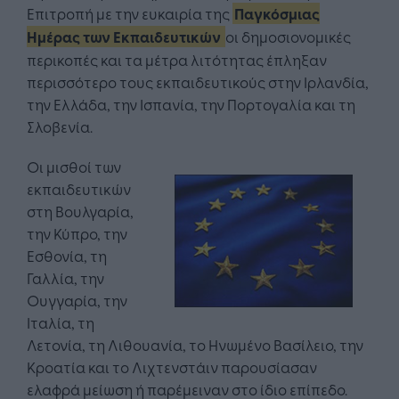
Επιτροπή με την ευκαιρία της
Παγκόσμιας
Ημέρας των Εκπαιδευτικών
οι δημοσιονομικές
περικοπές και τα μέτρα λιτότητας έπληξαν
περισσότερο τους εκπαιδευτικούς στην Ιρλανδία,
την Ελλάδα, την Ισπανία, την Πορτογαλία και τη
Σλοβενία.
Οι μισθοί των
εκπαιδευτικών
στη Βουλγαρία,
την Κύπρο, την
Εσθονία, τη
Γαλλία, την
Ουγγαρία, την
Ιταλία, τη
Λετονία, τη Λιθουανία, το Ηνωμένο Βασίλειο, την
Κροατία και το Λιχτενστάιν παρουσίασαν
ελαφρά μείωση ή παρέμειναν στο ίδιο επίπεδο.