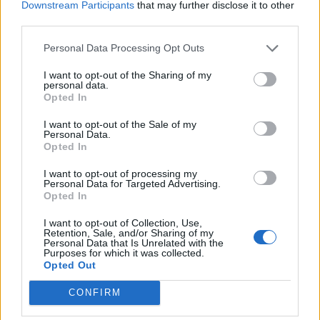
Downstream Participants
that may further disclose it to other
third parties.
Personal Data Processing Opt Outs
I want to opt-out of the Sharing of my
personal data.
Opted In
I want to opt-out of the Sale of my
Personal Data.
Opted In
Έρχεται το TikTok Shop στην Ελλάδα! Τι πρέπει να
I want to opt-out of processing my
Personal Data for Targeted Advertising.
ξέρει κάθε e-shop
Opted In
Γιατί οι συνεργασίες με influencers δεν φέρνουν
I want to opt-out of Collection, Use,
πάντα αποτέλεσμα
Retention, Sale, and/or Sharing of my
Personal Data that Is Unrelated with the
Purposes for which it was collected.
AI στη διαφήμιση: Τι αλλάζει για brands και
Opted Out
agencies
CONFIRM