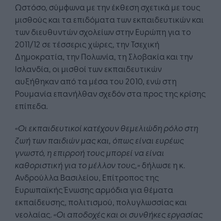
Ωστόσο, σύμφωνα με την έκθεση σχετικά με τους
μισθούς και τα επιδόματα των εκπαιδευτικών και
των διευθυντών σχολείων στην Ευρώπη για το
2011/12 σε τέσσερις χώρες, την Τσεχική
Δημοκρατία, την Πολωνία, τη Σλοβακία και την
Ισλανδία, οι μισθοί των εκπαιδευτικών
αυξήθηκαν από τα μέσα του 2010, ενώ στη
Ρουμανία επανήλθαν σχεδόν στα προς της κρίσης
επίπεδα.
«Οι εκπαιδευτικοί κατέχουν θεμελιώδη ρόλο στη
ζωή των παιδιών μας και, όπως είναι ευρέως
γνωστό, η επιρροή τους μπορεί να είναι
καθοριστική για το μέλλον τους,»
δήλωσε η κ.
Ανδρούλλα Βασιλείου, Επίτροπος της
Ευρωπαϊκής Ένωσης αρμόδια για θέματα
εκπαίδευσης, πολιτισμού, πολυγλωσσίας και
νεολαίας.
«Οι αποδοχές και οι συνθήκες εργασίας