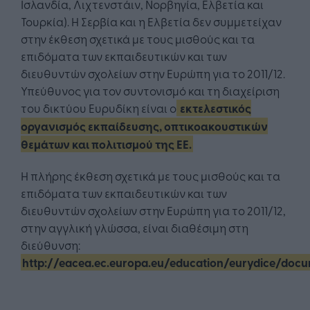
Ισλανδία, Λιχτενστάιν, Νορβηγία, Ελβετία και
Τουρκία). Η Σερβία και η Ελβετία δεν συμμετείχαν
στην έκθεση σχετικά με τους μισθούς και τα
επιδόματα των εκπαιδευτικών και των
διευθυντών σχολείων στην Ευρώπη για το 2011/12.
Υπεύθυνος για τον συντονισμό και τη διαχείριση
του δικτύου Ευρυδίκη είναι ο
εκτελεστικός
οργανισμός εκπαίδευσης, οπτικοακουστικών
θεμάτων και πολιτισμού της ΕΕ.
Η πλήρης έκθεση σχετικά με τους μισθούς και τα
επιδόματα των εκπαιδευτικών και των
διευθυντών σχολείων στην Ευρώπη για το 2011/12,
στην αγγλική γλώσσα, είναι διαθέσιμη στη
διεύθυνση:
http://eacea.ec.europa.eu/education/eurydice/docu