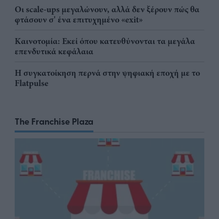
Οι scale-ups μεγαλώνουν, αλλά δεν ξέρουν πώς θα
φτάσουν σ' ένα επιτυχημένο «exit»
Καινοτομία: Εκεί όπου κατευθύνονται τα μεγάλα
επενδυτικά κεφάλαια
Η συγκατοίκηση περνά στην ψηφιακή εποχή με το
Flatpulse
The Franchise Plaza