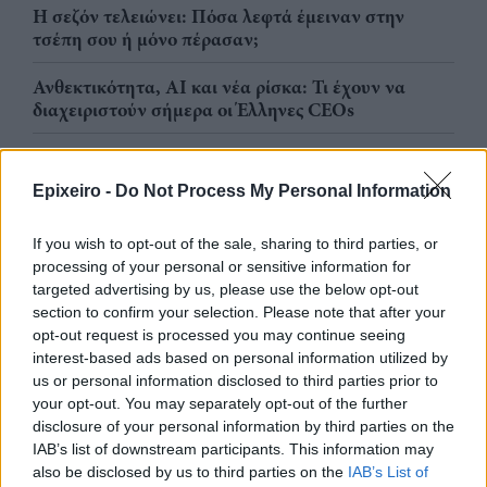
Η σεζόν τελειώνει: Πόσα λεφτά έμειναν στην
τσέπη σου ή μόνο πέρασαν;
Ανθεκτικότητα, AI και νέα ρίσκα: Τι έχουν να
διαχειριστούν σήμερα οι Έλληνες CEOs
Αύγουστος: Ο μήνας που όλοι κοιμούνται και οι
έξυπνοι σχεδιάζουν
Epixeiro -
Do Not Process My Personal Information
If you wish to opt-out of the sale, sharing to third parties, or
Marketing & Sales
processing of your personal or sensitive information for
targeted advertising by us, please use the below opt-out
section to confirm your selection. Please note that after your
opt-out request is processed you may continue seeing
interest-based ads based on personal information utilized by
us or personal information disclosed to third parties prior to
your opt-out. You may separately opt-out of the further
disclosure of your personal information by third parties on the
IAB’s list of downstream participants. This information may
also be disclosed by us to third parties on the
IAB’s List of