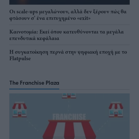
Οι scale-ups μεγαλώνουν, αλλά δεν ξέρουν πώς θα
φτάσουν σ' ένα επιτυχημένο «exit»
Καινοτομία: Εκεί όπου κατευθύνονται τα μεγάλα
επενδυτικά κεφάλαια
Η συγκατοίκηση περνά στην ψηφιακή εποχή με το
Flatpulse
The Franchise Plaza