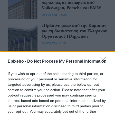
περικοπές σε managers από
Volkswagen, Porsche και BMW
04/08/26
|
15:23
«Πράσινο φως» από την Κομισιόν
για τη διαπίστευση του Ελληνικού
Οργανισμού Πληρωμών
03/08/26
|
11:10
ING: Ενίσχυση κερδών κατά 16%
Epixeiro -
Do Not Process My Personal Information
στα 1,95 δισ. ευρώ το δεύτερο
τρίμηνο, ξεπερνώντας τις
If you wish to opt-out of the sale, sharing to third parties, or
προβλέψεις της αγοράς
processing of your personal or sensitive information for
30/07/26
|
16:27
targeted advertising by us, please use the below opt-out
section to confirm your selection. Please note that after your
Η Revolut και η OpenAI
opt-out request is processed you may continue seeing
συνεργάζονται ώστε να φέρουν
interest-based ads based on personal information utilized by
το ChatGPT Go σε εκατομμύρια
us or personal information disclosed to third parties prior to
πελάτες
your opt-out. You may separately opt-out of the further