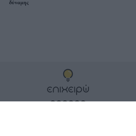
δύναμης
Αριθμός Πιστοποίησης
ηλεκτρονικού Μητρώου
Ηλεκτρονικού Τύπου:
Μ.Η.Τ. 252100