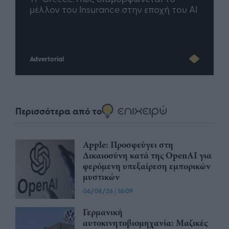
άθε
μέλλον του Insurance στην εποχή του AI
σου 
Advertorial
Περισσότερα από το
Apple: Προσφεύγει στη
Δικαιοσύνη κατά της OpenAI για
φερόμενη υπεξαίρεση εμπορικών
μυστικών
06/08/26
|
16:09
Γερμανική
αυτοκινητοβιομηχανία: Μαζικές