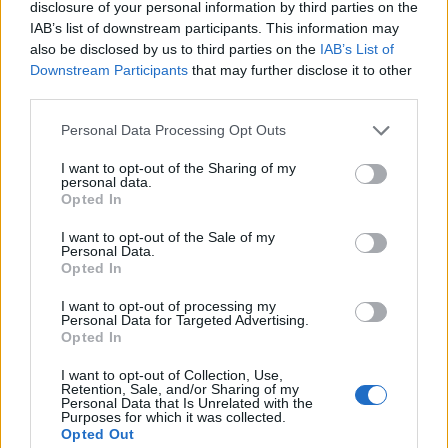
30/07/26
|
15:43
disclosure of your personal information by third parties on the
IAB’s list of downstream participants. This information may
Βραζιλία: Προσφεύγει στον ΠΟΕ
also be disclosed by us to third parties on the
IAB’s List of
κατά των νέων αμερικανικών
Downstream Participants
that may further disclose it to other
δασμών
third parties.
28/07/26
|
11:29
Personal Data Processing Opt Outs
I want to opt-out of the Sharing of my
Η Ιαπωνία επικρίνει τους νέους
personal data.
τελωνειακούς δασμούς που
Opted In
επέβαλαν οι Ηνωμένες Πολιτείες
I want to opt-out of the Sale of my
24/07/26
|
16:33
Personal Data.
Opted In
I want to opt-out of processing my
Αυστραλία: Αδικαιολόγητοι οι
Personal Data for Targeted Advertising.
νέοι δασμοί των ΗΠΑ -
Opted In
Χρειάζεται να καταργηθούν
I want to opt-out of Collection, Use,
24/07/26
|
16:22
Retention, Sale, and/or Sharing of my
Personal Data that Is Unrelated with the
Purposes for which it was collected.
Opted Out