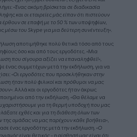
ήγει: «
Ένας ακόμη βρίσκεται σε διαδικασία
ηψης και οι εταιρείες μάς είπαν ότι πιστεύουν
α έρθουν σε επαφή με το 50 % των υποψηφίων,
ς μέσω του Skype για μια δεύτερη συνέντευξη».
δήλωση αποτιμήθηκε πολύ θετικά τόσο από τους
φίους όσο και από τους εργοδότες.
«Μια
ωση που σίγουρα αξίζει να επαναληφθεί!»
,
ε ένας συμμετέχων μετά την εκδήλωση, για να
ίσει:
«Οι εργοδότες που προσκλήθηκαν στην
ωση ήταν πολύ φιλικοί και πρόθυμοι να μας
σουν»
. Αλλά και οι εργοδότες ήταν άκρως
ποιημένοι από την εκδήλωση.
«Θα θέλαμε να
υχαριστήσουμε για τη θερμή υποδοχή που μας
λάξατε εχθές και για τη διάθεση όλων των
 της ομάδας να μας παρέχουν κάθε βοήθεια»
,
ασε ένας εργοδότης μετά την εκδήλωση.
«Ο
γισμός είναι θετικός - η αίσθησή μας είναι ότι