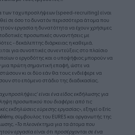
α των ταχυπροσλήψεων (speed-recruiting) είναι
θεί σε όσο το δυνατόν περισσότερα άτομα που
ητούν εργασία η δυνατότητα να έχουν χρήσιμες
ποδοτικές προσωπικές συναντήσεις με
ότες - δεκάλεπτης διάρκειας η καθεμιά.
ιται για συνοπτικές συνεντεύξεις στο πλαίσιο
ποίων ο εργοδότης και ο υποψήφιος μπορούν να
 μια πρώτη σημαντική επαφή, ώστε να
στώσουν κι οι δύο εάν θα τους ενδιέφερε να
ουν στο επόμενο στάδιο της διαδικασίας.
ταχυπροσλήψεις' είναι ένα είδος εκδήλωσης για
ληψη προσωπικού που διαφέρει από τις
κές εκδηλώσεις εύρεσης εργασίας»
, εξηγεί ο Eric
élémy, σύμβουλος του EURES και οργανωτής της
λωσης.
«Το πλεονέκτημα για τα άτομα που
τούν εργασία είναι ότι προσέρχονται σε ένα