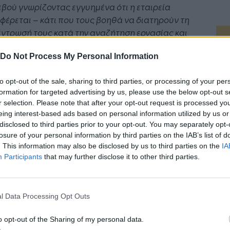
βού γνωρίζοντας εγγυημένα ότι η εταιρεία
φέρεται – κάτι που τους βοηθά να διατηρούν τη
ντρωσή τους κατά την αναζήτηση εργασίας και
οετοιμάζονται καλά για την εκδήλωση.»
Do Not Process My Personal Information
από την εκδήλωση οι υποψήφιοι έλαβαν
ρωση για τις εταιρείες και τις θέσεις εργασίας
to opt-out of the sale, sharing to third parties, or processing of your per
formation for targeted advertising by us, please use the below opt-out s
ροσέφεραν. Στη συνέχεια έστειλαν το
r selection. Please note that after your opt-out request is processed y
αφικό τους και ζήτησαν να τους παραχωρηθεί
eing interest-based ads based on personal information utilized by us or
ς για να συναντήσουν τον συγκεκριμένο
disclosed to third parties prior to your opt-out. You may separately opt-
ότη ή τους εργοδότες που τους ενδιέφεραν. Με
losure of your personal information by third parties on the IAB’s list of
ρόπο αυτό η διαδικασία διατηρήθηκε σε πολύ
. This information may also be disclosed by us to third parties on the
IA
κριμένα πλαίσια: συμμετείχαν 96 άτομα που
Participants
that may further disclose it to other third parties.
τούσαν εργασία και 11 εργοδότης, ενώ οι
σιμες θέσεις εργασίας ήταν 67.
τή Νοημοσύνη: το νέο
Οι προσλήψεις αλλάζουν: To
l Data Processing Opt Outs
γικό σύστημα της
Jobfind.gr ως στρατηγικός
άδα του EURES βοήθησε στην πραγματοποίηση
ησης
«σύμμαχος» για κάθε
ρχικής διαδικασίας προεπιλογής, και ο
o opt-out of the Sharing of my personal data.
επιχείρηση και εργαζόμενο