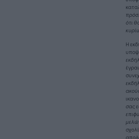
καταλ
πρόσλ
ότι θ
κυρίω
Η εκ
υποψη
εκδήλ
έγραψ
συνεχ
εκδήλ
ακού
ικανο
σας ε
επιφυ
μελών
σχολί
απολο