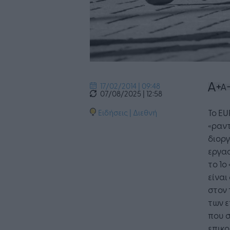
17/02/2014 | 09:48
07/08/2025 | 12:58
Το EU
Ειδήσεις
|
Διεθνή
«ραντ
διορ
εργασ
το 1o
είναι
στον 
των ε
που σ
επικο