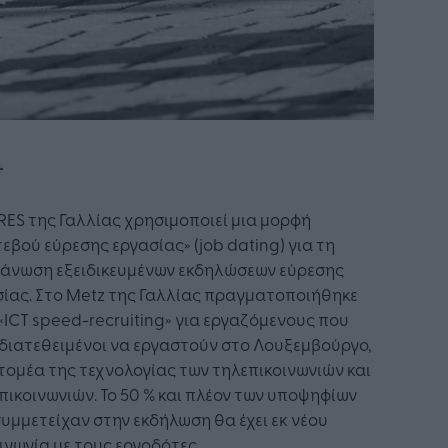
RES της Γαλλίας χρησιμοποιεί μια μορφή
εβού εύρεσης εργασίας» (job dating) για τη
γάνωση εξειδικευμένων εκδηλώσεων εύρεσης
ίας. Στο Metz της Γαλλίας πραγματοποιήθηκε
 «ICT speed-recruiting» για εργαζόμενους που
 διατεθειμένοι να εργαστούν στο Λουξεμβούργο,
τομέα της τεχνολογίας των τηλεπικοινωνιών και
πικοινωνιών. Το 50 % και πλέον των υποψηφίων
υμμετείχαν στην εκδήλωση θα έχει εκ νέου
ινωνία με τους εργοδότες ...