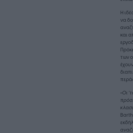
Η ιδέ
να δο
αναζ
και α
εργοδ
Πρόκε
των ο
έχουν
διαπι
περάσ
«Οι '
πρόσ
κλασι
Barth
εκδή
αναζη