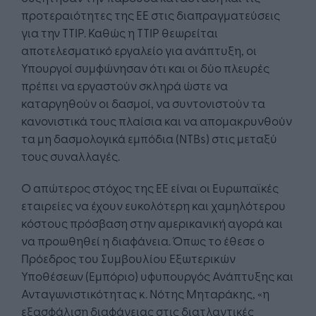
προτεραιότητες της ΕΕ στις διαπραγματεύσεις
για την ΤΤΙΡ. Καθώς η ΤΤΙΡ θεωρείται
αποτελεσματικό εργαλείο για ανάπτυξη, οι
Υπουργοί συμφώνησαν ότι και οι δύο πλευρές
πρέπει να εργαστούν σκληρά ώστε να
καταργηθούν οι δασμοί, να συντονιστούν τα
κανονιστικά τους πλαίσια και να απομακρυνθούν
τα μη δασμολογικά εμπόδια (ΝΤΒs) στις μεταξύ
τους συναλλαγές.
Ο απώτερος στόχος της ΕΕ είναι οι Ευρωπαϊκές
εταιρείες να έχουν ευκολότερη και χαμηλότερου
κόστους πρόσβαση στην αμερικανική αγορά και
να προωθηθεί η διαφάνεια. Όπως το έθεσε ο
Πρόεδρος του Συμβουλίου Εξωτερικών
Υποθέσεων (Εμπόριο) υφυπουργός Ανάπτυξης και
Ανταγωνιστικότητας κ. Νότης Μηταράκης, «η
εξασφάλιση διαφάνειας στις διατλαντικές