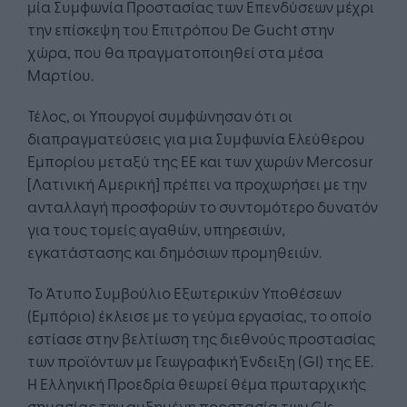
μία Συμφωνία Προστασίας των Επενδύσεων μέχρι
την επίσκεψη του Επιτρόπου De Gucht στην
χώρα, που θα πραγματοποιηθεί στα μέσα
Μαρτίου.
Τέλος, οι Υπουργοί συμφώνησαν ότι οι
διαπραγματεύσεις για μια Συμφωνία Ελεύθερου
Εμπορίου μεταξύ της ΕΕ και των χωρών Mercosur
[Λατινική Αμερική] πρέπει να προχωρήσει με την
ανταλλαγή προσφορών το συντομότερο δυνατόν
για τους τομείς αγαθών, υπηρεσιών,
εγκατάστασης και δημόσιων προμηθειών.
Το Άτυπο Συμβούλιο Εξωτερικών Υποθέσεων
(Εμπόριο) έκλεισε με το γεύμα εργασίας, το οποίο
εστίασε στην βελτίωση της διεθνούς προστασίας
των προϊόντων με Γεωγραφική Ένδειξη (GI) της ΕΕ.
Η Ελληνική Προεδρία θεωρεί θέμα πρωταρχικής
σημασίας την αυξημένη προστασία των GIs,