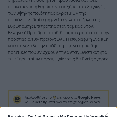
προκειμένου η Ευρώπη να αυξήσει τις εξαγωγές
των υψηλής ποιότητας αγροτικών της
προϊόντων. Ιδιαίτερη μνεία έγινε στο έργο της
Ευρωπαϊκής Επιτροπής στον τομέα αυτόν. Η
Ελληνική Προεδρία αποδίδει προτεραιότητα στην
προστασία των προϊόντων με Γεωγραφική Ένδειξη
και επανέλαβε την πρόθεσή της να προωθήσει
πολιτικές που ενισχύουν την ανταγωνιστικότητα
των Ευρωπαίων παραγωγών στις διεθνείς αγορές.
Google News
Ακολουθήστε το
στο
και μάθετε πρώτοι όλα τα επιχειρηματικά νέα
Epixeiro -
Do Not Process My Personal Information