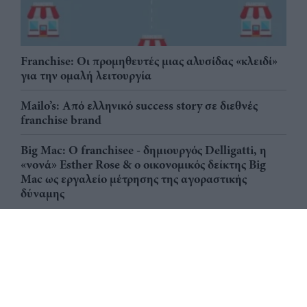
Franchise: Οι προμηθευτές μιας αλυσίδας «κλειδί»
για την ομαλή λειτουργία
Mailo’s: Από ελληνικό success story σε διεθνές
franchise brand
Big Mac: Ο franchisee - δημιουργός Delligatti, η
«νονά» Esther Rose & ο οικονομικός δείκτης Big
Mac ως εργαλείο μέτρησης της αγοραστικής
δύναμης