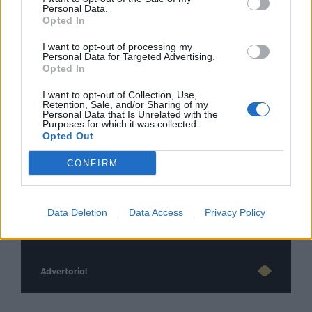
Personal Data.
Opted In
I want to opt-out of processing my
Personal Data for Targeted Advertising.
Opted In
I want to opt-out of Collection, Use,
Retention, Sale, and/or Sharing of my
Personal Data that Is Unrelated with the
Purposes for which it was collected.
Opted Out
CONFIRM
nd.gr
TP Greece: Πώς διαμορφώνεται το
Η ομ
άθε
μέλλον του Insurance στην εποχή του AI
σου 
Data Deletion
Data Access
Privacy Policy
Advertorial