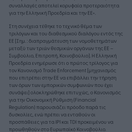
συναλλαγές αποτελεί κορυφαία προτεραιότητα
για την Ελληνική Προεδρία και την ΕΕ».
Στη συνέχεια τέθηκε το τεχνικό θέμα των
τριλόγων και του διαθεσμικού διαλόγου εντός της
ΕΕ [Σημ. : διαπραγμάτευση των νομοθετημάτων
μεταξύ των τριών θεσμικών οργάνων της ΕΕ –
Συμβούλιο, Επιτροπή, Κοινοβούλιο]. Η Ελληνική
Προεδρία ενημέρωσε ότι ο πρώτος τρίλογος για
τον Κανονισμό Trade Enforcement [μηχανισμός
που επιτρέπει στην ΕΕ να επιβάλλει την τήρηση
των όρων των εμπορικών συμφωνιών που έχει
συνάψει] ολοκληρώθηκε επιτυχώς, ο Κανονισμός
για την Οικονομική Ρύθμιση (Financial
Regulation) παρουσιάζει πρόοδο παρά τις
δυσκολίες, ενώ πρέπει να ενταθούν οι
προσπάθειες για τα IPI και TDI προκειμένου να
προωθηθούν στο Ευρωπαϊκό Κοινοβούλιο.