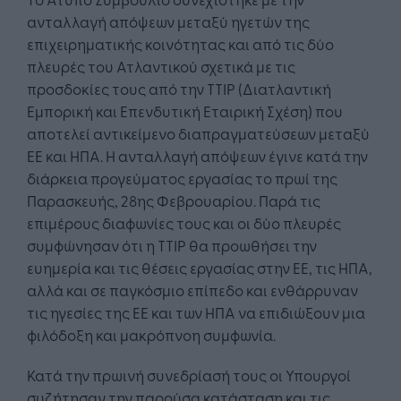
ανταλλαγή απόψεων μεταξύ ηγετών της
επιχειρηματικής κοινότητας και από τις δύο
πλευρές του Ατλαντικού σχετικά με τις
προσδοκίες τους από την ΤΤΙΡ (Διατλαντική
Εμπορική και Επενδυτική Εταιρική Σχέση) που
αποτελεί αντικείμενο διαπραγματεύσεων μεταξύ
ΕΕ και ΗΠΑ. Η ανταλλαγή απόψεων έγινε κατά την
διάρκεια προγεύματος εργασίας το πρωί της
Παρασκευής, 28ης Φεβρουαρίου. Παρά τις
επιμέρους διαφωνίες τους και οι δύο πλευρές
συμφώνησαν ότι η ΤΤΙΡ θα προωθήσει την
ευημερία και τις θέσεις εργασίας στην ΕΕ, τις ΗΠΑ,
αλλά και σε παγκόσμιο επίπεδο και ενθάρρυναν
τις ηγεσίες της ΕΕ και των ΗΠΑ να επιδιώξουν μια
φιλόδοξη και μακρόπνοη συμφωνία.
Κατά την πρωινή συνεδρίασή τους οι Υπουργοί
συζήτησαν την παρούσα κατάσταση και τις