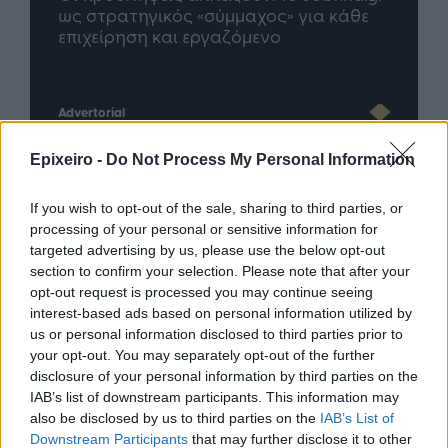
άθε
μέλλον του Insurance στην εποχή του AI
σου 
Advertorial
Epixeiro -
Do Not Process My Personal Information
If you wish to opt-out of the sale, sharing to third parties, or
Περισσότερα από το
processing of your personal or sensitive information for
targeted advertising by us, please use the below opt-out
section to confirm your selection. Please note that after your
Apple: Προσφεύγει στη
opt-out request is processed you may continue seeing
Δικαιοσύνη κατά της OpenAI για
interest-based ads based on personal information utilized by
φερόμενη υπεξαίρεση εμπορικών
us or personal information disclosed to third parties prior to
μυστικών
your opt-out. You may separately opt-out of the further
06/08/26
|
16:09
disclosure of your personal information by third parties on the
IAB’s list of downstream participants. This information may
Γερμανική
also be disclosed by us to third parties on the
IAB’s List of
αυτοκινητοβιομηχανία: Μαζικές
Downstream Participants
that may further disclose it to other