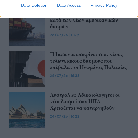
30/07/26
|
15:43
Data Deletion
Data Access
Privacy Policy
Βραζιλία: Προσφεύγει στον ΠΟΕ
κατά των νέων αμερικανικών
δασμών
28/07/26
|
11:29
Η Ιαπωνία επικρίνει τους νέους
τελωνειακούς δασμούς που
επέβαλαν οι Ηνωμένες Πολιτείες
24/07/26
|
16:33
Αυστραλία: Αδικαιολόγητοι οι
νέοι δασμοί των ΗΠΑ -
Χρειάζεται να καταργηθούν
24/07/26
|
16:22