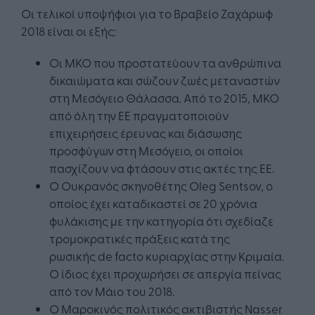
Οι τελικοί υποψήφιοι για το Βραβείο Ζαχάρωφ
2018 είναι οι εξής:
Οι ΜΚΟ που προστατεύουν τα ανθρώπινα
δικαιώματα και σώζουν ζωές μεταναστών
στη Μεσόγειο Θάλασσα. Από το 2015, ΜΚΟ
από όλη την ΕΕ πραγματοποιούν
επιχειρήσεις έρευνας και διάσωσης
προσφύγων στη Μεσόγειο, οι οποίοι
πασχίζουν να φτάσουν στις ακτές της ΕΕ.
Ο Ουκρανός σκηνοθέτης Oleg Sentsov, ο
οποίος έχει καταδικαστεί σε 20 χρόνια
φυλάκισης με την κατηγορία ότι σχεδίαζε
τρομοκρατικές πράξεις κατά της
ρωσικής de facto κυριαρχίας στην Κριμαία.
Ο ίδιος έχει προχωρήσει σε απεργία πείνας
από τον Μάιο του 2018.
Ο Μαροκινός πολιτικός ακτιβιστής Nasser