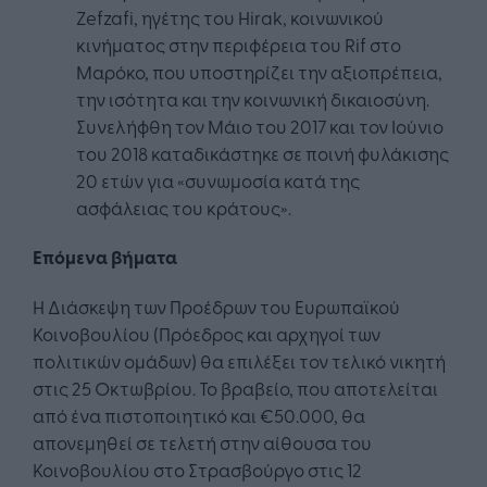
Zefzafi, ηγέτης του Hirak, κοινωνικού
κινήματος στην περιφέρεια του Rif στο
Μαρόκο, που υποστηρίζει την αξιοπρέπεια,
την ισότητα και την κοινωνική δικαιοσύνη.
Συνελήφθη τον Μάιο του 2017 και τον Ιούνιο
του 2018 καταδικάστηκε σε ποινή φυλάκισης
20 ετών για «συνωμοσία κατά της
ασφάλειας του κράτους».
Επόμενα βήματα
Η Διάσκεψη των Προέδρων του Ευρωπαϊκού
Κοινοβουλίου (Πρόεδρος και αρχηγοί των
πολιτικών ομάδων) θα επιλέξει τον τελικό νικητή
στις 25 Οκτωβρίου. Το βραβείο, που αποτελείται
από ένα πιστοποιητικό και €50.000, θα
απονεμηθεί σε τελετή στην αίθουσα του
Κοινοβουλίου στο Στρασβούργο στις 12