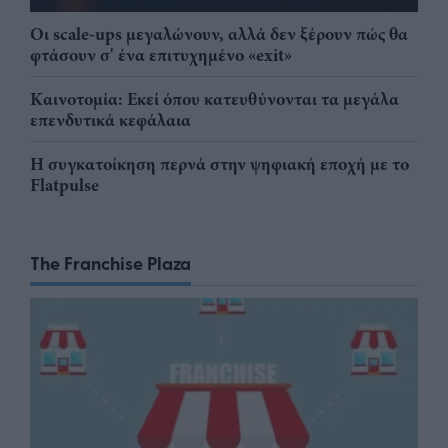
Οι scale-ups μεγαλώνουν, αλλά δεν ξέρουν πώς θα
φτάσουν σ' ένα επιτυχημένο «exit»
Καινοτομία: Εκεί όπου κατευθύνονται τα μεγάλα
επενδυτικά κεφάλαια
Η συγκατοίκηση περνά στην ψηφιακή εποχή με το
Flatpulse
The Franchise Plaza