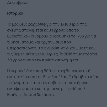
Δεκεμβρίου.
Ιστορικό
Το βραβείο Ζαχάρωφ για την ελευθερία της
σκέψης απονέμεται κάθε χρόνο από το
Ευρωπαϊκό Κοινοβούλιο. Ιδρύθηκε το 1988 για να
τιμήσει άτομα και οργανώσεις που
υπερασπίζονται τα ανθρώπινα δικαιώματα και
τις θεμελιώδεις ελευθερίες. Το 2018 σηματοδοτεί
30 χρόνια από την πρώτη απονομή του.
Η περσινή διάκριση δόθηκε στη δημοκρατική
αντιπολίτευση της Βενεζουέλας. Το βραβείο πήρε
το όνομά του από τον σοβιετικό επιστήμονα,
αντιφρονούντα και τιμημένο με το Νόμπελ
Ειρήνης, Andrei Sakharov.