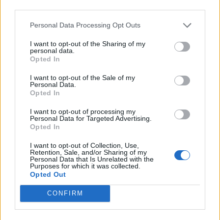
περικοπές σε managers από
third parties.
Volkswagen, Porsche και BMW
Personal Data Processing Opt Outs
04/08/26
|
15:23
I want to opt-out of the Sharing of my
«Πράσινο φως» από την Κομισιόν
personal data.
για τη διαπίστευση του Ελληνικού
Opted In
Οργανισμού Πληρωμών
I want to opt-out of the Sale of my
03/08/26
|
11:10
Personal Data.
Opted In
ING: Ενίσχυση κερδών κατά 16%
I want to opt-out of processing my
Personal Data for Targeted Advertising.
στα 1,95 δισ. ευρώ το δεύτερο
Opted In
τρίμηνο, ξεπερνώντας τις
προβλέψεις της αγοράς
I want to opt-out of Collection, Use,
Retention, Sale, and/or Sharing of my
30/07/26
|
16:27
Personal Data that Is Unrelated with the
Purposes for which it was collected.
Opted Out
Η Revolut και η OpenAI
συνεργάζονται ώστε να φέρουν
CONFIRM
το ChatGPT Go σε εκατομμύρια
πελάτες