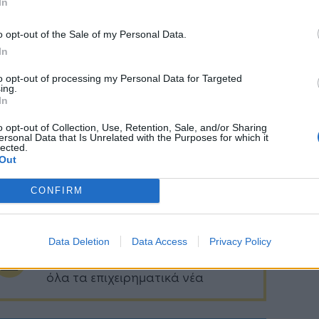
In
χεια του
ψηφίσματος
του Ευρωπαϊκού
βουλίου, που εγκρίθηκε
τον Φεβρουάριο του
o opt-out of the Sale of my Personal Data.
καθώς και των αιτημάτων κρατών μελών,
In
φερόμενων μερών και πολιτών.
to opt-out of processing my Personal Data for Targeted
ing.
ελικά αποτελέσματα της δημόσιας διαβούλευσης
In
μοσιευθούν τις επόμενες εβδομάδες. Η
o opt-out of Collection, Use, Retention, Sale, and/or Sharing
ροπή θα υποβάλει πρόταση στο Ευρωπαϊκό
ersonal Data that Is Unrelated with the Purposes for which it
lected.
βούλιο και το Συμβούλιο με σκοπό την αλλαγή
Out
σχύοντος καθεστώτος για την αλλαγή της ώρας.
CONFIRM
Data Deletion
Data Access
Privacy Policy
Ακολουθήστε το
στο
Google News
και μάθετε πρώτοι
όλα τα επιχειρηματικά νέα