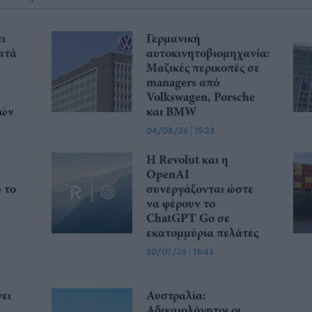
ι
Γερμανική
ατά
αυτοκινητοβιομηχανία:
Μαζικές περικοπές σε
managers από
Volkswagen, Porsche
κών
και BMW
04/08/26
|
15:23
Η Revolut και η
OpenAI
ώ το
συνεργάζονται ώστε
να φέρουν το
ChatGPT Go σε
εκατομμύρια πελάτες
30/07/26
|
15:43
ει
Αυστραλία:
Αδικαιολόγητοι οι