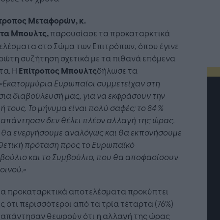
τροπος Μεταφορών, κ.
έτα
Μπουλτς
,
παρουσίασε τα προκαταρκτικά
ελέσματα στο Σώμα των Επιτρόπων, όπου έγινε
ρώτη συζήτηση σχετικά με τα πιθανά επόμενα
τα. Η
Επίτροπος
Μπουλτς
δήλωσε τα
«Εκατομμύρια Ευρωπαίοι συμμετείχαν στη
ια διαβούλευσή μας, για να εκφράσουν την
 τους. Το μήνυμα είναι πολύ σαφές: το 84
%
απάντησαν δεν θέλει πλέον αλλαγή της ώρας.
 θα ενεργήσουμε αναλόγως και θα εκπονήσουμε
θετική πρόταση προς το Ευρωπαϊκό
βούλιο και το Συμβούλιο, που θα αποφασίσουν
οινού.»
τα προκαταρκτικά αποτελέσματα προκύπτει
ς ότι περισσότεροι από τα τρία τέταρτα (76%)
 απάντησαν θεωρούν ότι η αλλαγή της ώρας