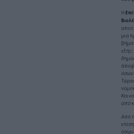
Η
Επί
Βιολ
αποτ
μια π
βήμα
εξής:
δημόσ
άποψή
όσων 
Τώρα
νομο
Κοινο
από κ
Από 
επίση
όσων