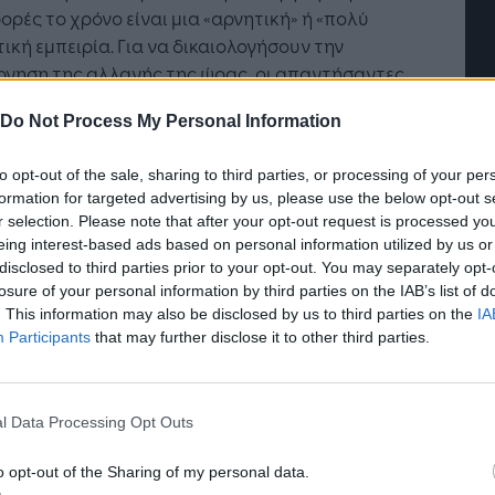
Η Τεχνητή Νοημοσύνη: το νέο
ορές το χρόνο είναι μια «αρνητική» ή «πολύ
λειτουργικό σύστημα της
ική εμπειρία. Για να δικαιολογήσουν την
επιχείρησης
ργηση της αλλαγής της ώρας, οι απαντήσαντες
αλαν ζητήματα σχετικά με τις αρνητικές
Do Not Process My Personal Information
ώσεις στην υγεία, την αύξηση των οδικών
μάτων ή τη μη εξοικονόμηση ενέργειας.
to opt-out of the sale, sharing to third parties, or processing of your per
formation for targeted advertising by us, please use the below opt-out s
όεδρος της Ευρωπαϊκής Επιτροπής, κ.
Γιούνκερ
,
r selection. Please note that after your opt-out request is processed y
 το ζήτημα της θερινής ώρας στην πολιτική
eing interest-based ads based on personal information utilized by us or
τα ως μέρος της δέσμευσής του να δίνεται
disclosed to third parties prior to your opt-out. You may separately opt-
λύτερη σημασία στα σημαντικά θέματα και τα
losure of your personal information by third parties on the IAB’s list of
 μέλη να είναι ελεύθερα να λαμβάνουν
. This information may also be disclosed by us to third parties on the
IA
Participants
that may further disclose it to other third parties.
σεις όταν βρίσκονται σε καλύτερη θέση να το
υν. Η δημόσια διαβούλευση για τις ρυθμίσεις
κά με την αλλαγή της ώρας διοργανώθηκε από
l Data Processing Opt Outs
υρωπαϊκή Επιτροπή στο πλαίσιο της εν εξελίξει
όγησης του ισχύοντος καθεστώτος σχετικά με
o opt-out of the Sharing of my personal data.
λλαγή της ώρας στην Ευρώπη. Αποτελεί, επίσης,