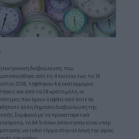
ηλεκτρονική διαβούλευση, που
ατοποιήθηκε από τις 4 Ιουλίου έως τις 16
στου 2018, λήφθηκαν 4,6 εκατομμύρια
ήσεις και από τα 28 κράτη μέλη, οι
σότερες που έχουν ληφθεί από ποτέ σε
αδήποτε άλλη δημόσια διαβούλευση της
ροπής. Σύμφωνα με τα προκαταρκτικά
λέσματα, το 84 % όσων απάντησαν είναι υπέρ
ρότασης να τεθεί τέρμα στην αλλαγή της ώρας
ορές τον χρόνο.