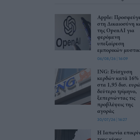
Apple: Προσφεύγε
στη Δικαιοσύνη κ
της OpenAI για
φερόμενη
υπεξαίρεση
εμπορικών μυστι
06/08/26
|
16:09
ING: Ενίσχυση
κερδών κατά 16%
στα 1,95 δισ. ευρ
δεύτερο τρίμηνο,
ξεπερνώντας τις
προβλέψεις της
αγοράς
30/07/26
|
16:27
Η Ιαπωνία επικρίν
τους νέους