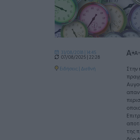
31/08/2018 | 14:45
07/08/2025 | 22:28
Στην 
Ειδήσεις
|
Διεθνή
πραγμ
Αυγού
απαντ
περισ
οποι
Επιτ
αποτε
της π
δύο φ