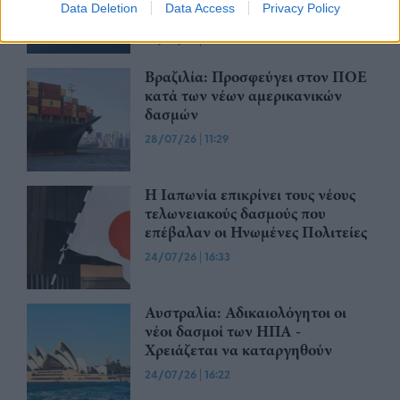
Data Deletion
Data Access
Privacy Policy
πελάτες
30/07/26
|
15:43
Βραζιλία: Προσφεύγει στον ΠΟΕ
κατά των νέων αμερικανικών
δασμών
28/07/26
|
11:29
Η Ιαπωνία επικρίνει τους νέους
τελωνειακούς δασμούς που
επέβαλαν οι Ηνωμένες Πολιτείες
24/07/26
|
16:33
Αυστραλία: Αδικαιολόγητοι οι
νέοι δασμοί των ΗΠΑ -
Χρειάζεται να καταργηθούν
24/07/26
|
16:22