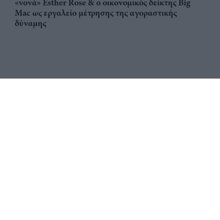
«νονά» Esther Rose & ο οικονομικός δείκτης Big
Mac ως εργαλείο μέτρησης της αγοραστικής
δύναμης
Αριθμός Πιστοποίησης