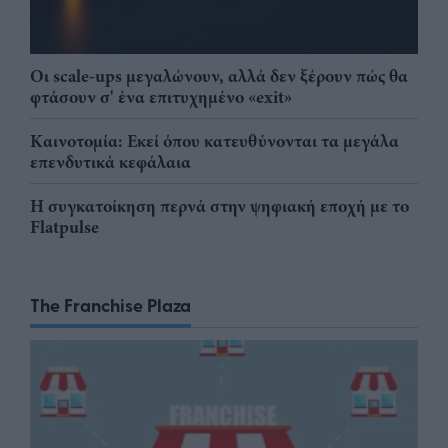
Οι scale-ups μεγαλώνουν, αλλά δεν ξέρουν πώς θα
φτάσουν σ' ένα επιτυχημένο «exit»
Καινοτομία: Εκεί όπου κατευθύνονται τα μεγάλα
επενδυτικά κεφάλαια
Η συγκατοίκηση περνά στην ψηφιακή εποχή με το
Flatpulse
The Franchise Plaza