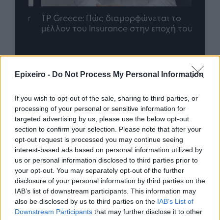
nd.gr
TP Greece: Πώς διαμορφώνεται το
Η ομ
άθε
μέλλον του Insurance στην εποχή του AI
σου 
Epixeiro -
Do Not Process My Personal Information
Advertorial
If you wish to opt-out of the sale, sharing to third parties, or
processing of your personal or sensitive information for
targeted advertising by us, please use the below opt-out
Περισσότερα από το
section to confirm your selection. Please note that after your
opt-out request is processed you may continue seeing
interest-based ads based on personal information utilized by
Apple: Προσφεύγει στη
us or personal information disclosed to third parties prior to
Δικαιοσύνη κατά της OpenAI για
your opt-out. You may separately opt-out of the further
φερόμενη υπεξαίρεση εμπορικών
disclosure of your personal information by third parties on the
μυστικών
IAB’s list of downstream participants. This information may
also be disclosed by us to third parties on the
IAB’s List of
06/08/26
|
16:09
Downstream Participants
that may further disclose it to other