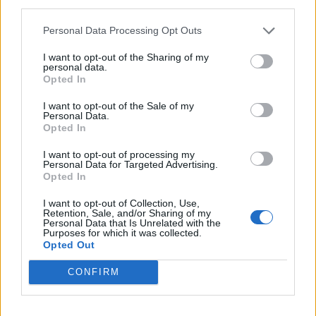
Γερμανική
third parties.
αυτοκινητοβιομηχανία: Μαζικές
Personal Data Processing Opt Outs
περικοπές σε managers από
Volkswagen, Porsche και BMW
I want to opt-out of the Sharing of my
personal data.
04/08/26
|
15:23
Opted In
«Πράσινο φως» από την Κομισιόν
I want to opt-out of the Sale of my
για τη διαπίστευση του Ελληνικού
Personal Data.
Οργανισμού Πληρωμών
Opted In
03/08/26
|
11:10
I want to opt-out of processing my
Personal Data for Targeted Advertising.
Opted In
ING: Ενίσχυση κερδών κατά 16%
στα 1,95 δισ. ευρώ το δεύτερο
I want to opt-out of Collection, Use,
Retention, Sale, and/or Sharing of my
τρίμηνο, ξεπερνώντας τις
Personal Data that Is Unrelated with the
προβλέψεις της αγοράς
Purposes for which it was collected.
Opted Out
30/07/26
|
16:27
CONFIRM
Η Revolut και η OpenAI
συνεργάζονται ώστε να φέρουν
το ChatGPT Go σε εκατομμύρια