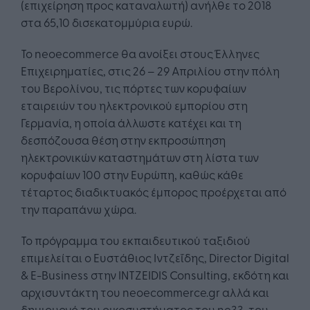
(επιχείρηση προς καταναλωτή) ανήλθε το 2018
στα 65,10 δισεκατομμύρια ευρώ.
Το neoecommerce θα ανοίξει στους Έλληνες
Επιχειρηματίες, στις 26 – 29 Απριλίου στην πόλη
του Βερολίνου, τις πόρτες των κορυφαίων
εταιρειών του ηλεκτρονικού εμπορίου στη
Γερμανία, η οποία άλλωστε κατέχει και τη
δεσπόζουσα θέση στην εκπροσώπηση
ηλεκτρονικών καταστημάτων στη λίστα των
κορυφαίων 100 στην Ευρώπη, καθώς κάθε
τέταρτος διαδικτυακός έμπορος προέρχεται από
την παραπάνω χώρα.
Το πρόγραμμα του εκπαιδευτικού ταξιδιού
επιμελείται ο Ευστάθιος Ιντζεΐδης, Director Digital
& E-Business στην INTZEIDIS Consulting, εκδότη και
αρχισυντάκτη του neoecommerce.gr αλλά και
δημιουργό του οικοσυστήματος του ne33, του