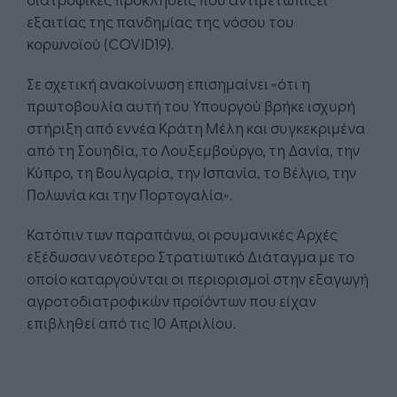
εξαιτίας της πανδημίας της νόσου του
κορωνοϊού (COVID19).
Σε σχετική ανακοίνωση επισημαίνει «ότι η
πρωτοβουλία αυτή του Υπουργού βρήκε ισχυρή
στήριξη από εννέα Κράτη Μέλη και συγκεκριμένα
από τη Σουηδία, το Λουξεμβούργο, τη Δανία, την
Κύπρο, τη Βουλγαρία, την Ισπανία, το Βέλγιο, την
Πολωνία και την Πορτογαλία».
Κατόπιν των παραπάνω, οι ρουμανικές Αρχές
εξέδωσαν νεότερο Στρατιωτικό Διάταγμα με το
οποίο καταργούνται οι περιορισμοί στην εξαγωγή
αγροτοδιατροφικών προϊόντων που είχαν
επιβληθεί από τις 10 Απριλίου.