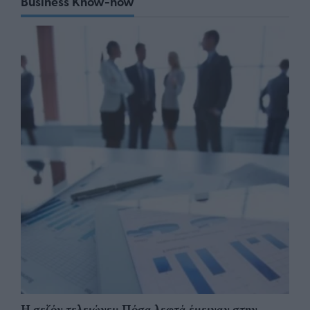
Business Know-how
Η σεζόν τελειώνει: Πόσα λεφτά έμειναν στην