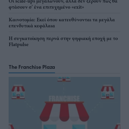
Οι scale-ups μεγαλώνουν, αλλά δεν ξέρουν πώς θα
φτάσουν σ' ένα επιτυχημένο «exit»
Καινοτομία: Εκεί όπου κατευθύνονται τα μεγάλα
επενδυτικά κεφάλαια
Η συγκατοίκηση περνά στην ψηφιακή εποχή με το
Flatpulse
The Franchise Plaza