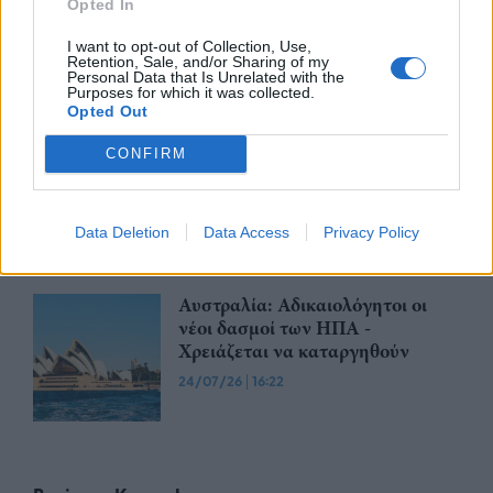
Opted In
Βραζιλία: Προσφεύγει στον ΠΟΕ
κατά των νέων αμερικανικών
I want to opt-out of Collection, Use,
δασμών
Retention, Sale, and/or Sharing of my
Personal Data that Is Unrelated with the
28/07/26
|
11:29
Purposes for which it was collected.
Opted Out
CONFIRM
Η Ιαπωνία επικρίνει τους νέους
τελωνειακούς δασμούς που
επέβαλαν οι Ηνωμένες Πολιτείες
Data Deletion
Data Access
Privacy Policy
24/07/26
|
16:33
Αυστραλία: Αδικαιολόγητοι οι
νέοι δασμοί των ΗΠΑ -
Χρειάζεται να καταργηθούν
24/07/26
|
16:22