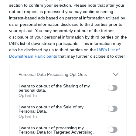
section to confirm your selection. Please note that after your
04/08/26
|
15:23
opt-out request is processed you may continue seeing
interest-based ads based on personal information utilized by
«Πράσινο φως» από την Κομισιόν
us or personal information disclosed to third parties prior to
για τη διαπίστευση του Ελληνικού
your opt-out. You may separately opt-out of the further
Οργανισμού Πληρωμών
disclosure of your personal information by third parties on the
03/08/26
|
11:10
IAB’s list of downstream participants. This information may
also be disclosed by us to third parties on the
IAB’s List of
Downstream Participants
that may further disclose it to other
ING: Ενίσχυση κερδών κατά 16%
third parties.
στα 1,95 δισ. ευρώ το δεύτερο
τρίμηνο, ξεπερνώντας τις
Personal Data Processing Opt Outs
προβλέψεις της αγοράς
I want to opt-out of the Sharing of my
30/07/26
|
16:27
personal data.
Opted In
Η Revolut και η OpenAI
συνεργάζονται ώστε να φέρουν
I want to opt-out of the Sale of my
Personal Data.
το ChatGPT Go σε εκατομμύρια
Opted In
πελάτες
30/07/26
|
15:43
I want to opt-out of processing my
Personal Data for Targeted Advertising.