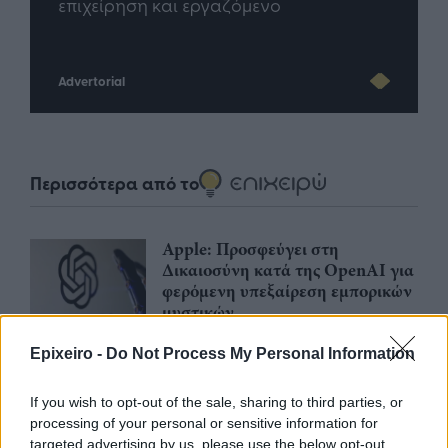
Advertorial
Περισσότερα από το
Apple: Προσφεύγει στη
Δικαιοσύνη κατά της OpenAI για
φερόμενη υπεξαίρεση εμπορικών
μυστικών
06/08/26
|
16:09
Epixeiro -
Do Not Process My Personal Information
Γερμανική
αυτοκινητοβιομηχανία: Μαζικές
If you wish to opt-out of the sale, sharing to third parties, or
περικοπές σε managers από
processing of your personal or sensitive information for
Volkswagen, Porsche και BMW
targeted advertising by us, please use the below opt-out