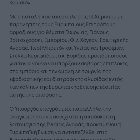
Κομισιόν.
Με επιστολή που απέστειλε στις 13 Απριλίου με
παραλήπτες τους Ευρωπαίους Επιτρόπους
αρμόδιους για θέματα Γεωργίας, Γιάνους
Βοϊτσεχόφσκι, Εμπορίου, Φιλ Χόγκαν, Εσωτερικής
Αγοράς, Τιερί Μπρετόν και Υγείας και Τροφίμων,
Στέλλα Κυριακίδου, ο κ. Βορίδης προειδοποιούσε
για τον κίνδυνο να υπάρξουν σοβαρές επιπλοκές
στο εμπόριο και την ομαλή λειτουργία της
εφοδιαστικής και διατροφικής αλυσίδας εντός
των κόλπων της Ευρωπαϊκής Ένωσης εξαιτίας
αυτής της απόφασης.
Ο Υπουργός υπογράμμιζε παράλληλα την
αναγκαιότητα να συνεχιστεί η απρόσκοπτη
λειτουργία της Ενιαίας Αγοράς, προκειμένου η
Ευρωπαϊκή Ένωση να ανταπεξέλθει στις
διατροφικές προκλήσεις που αντιμετωπίζει