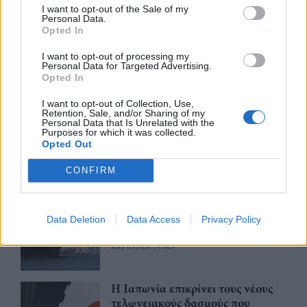
I want to opt-out of the Sale of my
ING: Ενίσχυση κερδών κατά 16%
Personal Data.
στα 1,95 δισ. ευρώ το δεύτερο
Opted In
τρίμηνο, ξεπερνώντας τις
I want to opt-out of processing my
προβλέψεις της αγοράς
Personal Data for Targeted Advertising.
Opted In
30/07/26
|
16:27
I want to opt-out of Collection, Use,
Η Revolut και η OpenAI
Retention, Sale, and/or Sharing of my
συνεργάζονται ώστε να φέρουν
Personal Data that Is Unrelated with the
Purposes for which it was collected.
το ChatGPT Go σε εκατομμύρια
Opted Out
πελάτες
30/07/26
|
15:43
CONFIRM
Βραζιλία: Προσφεύγει στον ΠΟΕ
κατά των νέων αμερικανικών
Data Deletion
Data Access
Privacy Policy
δασμών
28/07/26
|
11:29
Η Ιαπωνία επικρίνει τους νέους
τελωνειακούς δασμούς που