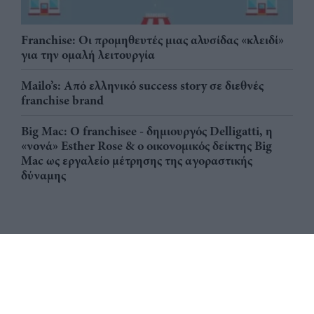
Franchise: Οι προμηθευτές μιας αλυσίδας «κλειδί»
για την ομαλή λειτουργία
Mailo’s: Από ελληνικό success story σε διεθνές
franchise brand
Big Mac: Ο franchisee - δημιουργός Delligatti, η
«νονά» Esther Rose & ο οικονομικός δείκτης Big
Mac ως εργαλείο μέτρησης της αγοραστικής
δύναμης