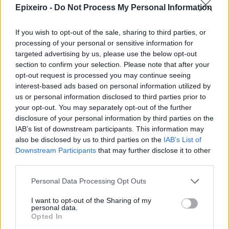
Περισσότερα από το
Epixeiro -
Do Not Process My Personal Information
If you wish to opt-out of the sale, sharing to third parties, or
Apple: Προσφεύγει στη
processing of your personal or sensitive information for
Δικαιοσύνη κατά της OpenAI για
targeted advertising by us, please use the below opt-out
φερόμενη υπεξαίρεση εμπορικών
section to confirm your selection. Please note that after your
μυστικών
opt-out request is processed you may continue seeing
06/08/26
|
16:09
interest-based ads based on personal information utilized by
us or personal information disclosed to third parties prior to
Γερμανική
your opt-out. You may separately opt-out of the further
αυτοκινητοβιομηχανία: Μαζικές
disclosure of your personal information by third parties on the
περικοπές σε managers από
IAB’s list of downstream participants. This information may
Volkswagen, Porsche και BMW
also be disclosed by us to third parties on the
IAB’s List of
Downstream Participants
that may further disclose it to other
04/08/26
|
15:23
third parties.
«Πράσινο φως» από την Κομισιόν
Personal Data Processing Opt Outs
για τη διαπίστευση του Ελληνικού
Οργανισμού Πληρωμών
I want to opt-out of the Sharing of my
personal data.
03/08/26
|
11:10
Opted In