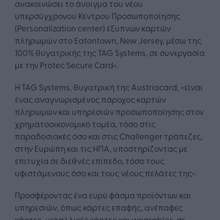
ανακοινώσει το άνοιγμα του νέου
υπερσύγχρονου Κέντρου Προσωποποίησης
(Personalization center) έξυπνων καρτών
πληρωμών στο Eatontown, New Jersey, μέσω της
100% θυγατρικής της TAG Systems, σε συνεργασία
με την Protec Secure Card».
Η TAG Systems, θυγατρική της Austriacard, «είναι
ένας αναγνωρισμένος πάροχος καρτών
πληρωμών και υπηρεσιών προσωποποίησης στον
χρηματοοικονομικό τομέα, τόσο στις
παραδοσιακές όσο και στις Challenger τράπεζες,
στην Ευρώπη και τις ΗΠΑ, υποστηρίζοντας με
επιτυχία σε διεθνές επίπεδο, τόσο τους
υφιστάμενους όσο και τους νέους πελάτες της».
Προσφέροντας ένα ευρύ φάσμα προϊόντων και
υπηρεσιών, όπως κάρτες επαφής, ανέπαφες
κάρτες, μεταλλικές κάρτες και wearables, σε