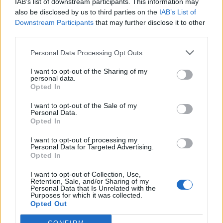
IAB’s list of downstream participants. This information may
also be disclosed by us to third parties on the
IAB’s List of
Apple: Προσφεύγει στη
Downstream Participants
that may further disclose it to other
Δικαιοσύνη κατά της OpenAI για
third parties.
φερόμενη υπεξαίρεση εμπορικών
μυστικών
Personal Data Processing Opt Outs
06/08/26
|
16:09
I want to opt-out of the Sharing of my
Γερμανική
personal data.
Opted In
αυτοκινητοβιομηχανία: Μαζικές
περικοπές σε managers από
I want to opt-out of the Sale of my
Volkswagen, Porsche και BMW
Personal Data.
Opted In
04/08/26
|
15:23
I want to opt-out of processing my
«Πράσινο φως» από την Κομισιόν
Personal Data for Targeted Advertising.
για τη διαπίστευση του Ελληνικού
Opted In
Οργανισμού Πληρωμών
I want to opt-out of Collection, Use,
03/08/26
|
11:10
Retention, Sale, and/or Sharing of my
Personal Data that Is Unrelated with the
Purposes for which it was collected.
Opted Out
ING: Ενίσχυση κερδών κατά 16%
στα 1,95 δισ. ευρώ το δεύτερο