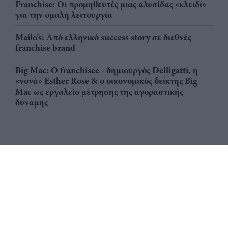
Franchise: Οι προμηθευτές μιας αλυσίδας «κλειδί»
για την ομαλή λειτουργία
Mailo’s: Από ελληνικό success story σε διεθνές
franchise brand
Big Mac: Ο franchisee - δημιουργός Delligatti, η
«νονά» Esther Rose & ο οικονομικός δείκτης Big
Mac ως εργαλείο μέτρησης της αγοραστικής
δύναμης