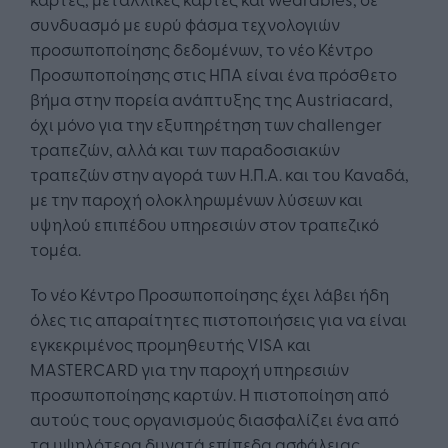
συνδυασμό με ευρύ φάσμα τεχνολογιών
προσωποποίησης δεδομένων, το νέο Κέντρο
Προσωποποίησης στις ΗΠΑ είναι ένα πρόσθετο
βήμα στην πορεία ανάπτυξης της Austriacard,
όχι μόνο για την εξυπηρέτηση των challenger
τραπεζών, αλλά και των παραδοσιακών
τραπεζών στην αγορά των Η.Π.Α. και του Καναδά,
με την παροχή ολοκληρωμένων λύσεων και
υψηλού επιπέδου υπηρεσιών στον τραπεζικό
τομέα.
Το νέο Κέντρο Προσωποποίησης έχει λάβει ήδη
όλες τις απαραίτητες πιστοποιήσεις για να είναι
εγκεκριμένος προμηθευτής VISA και
MASTERCARD για την παροχή υπηρεσιών
προσωποποίησης καρτών. Η πιστοποίηση από
αυτούς τους οργανισμούς διασφαλίζει ένα από
τα υψηλότερα δυνατά επίπεδα ασφάλειας