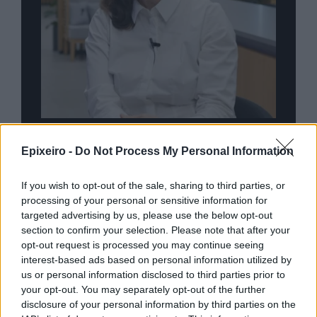
nd.gr
TP Greece: Πώς διαμορφώνεται το
Η ομ
άθε
μέλλον του Insurance στην εποχή του AI
σου 
Epixeiro -
Do Not Process My Personal Information
If you wish to opt-out of the sale, sharing to third parties, or
processing of your personal or sensitive information for
targeted advertising by us, please use the below opt-out
Advertorial
section to confirm your selection. Please note that after your
opt-out request is processed you may continue seeing
interest-based ads based on personal information utilized by
us or personal information disclosed to third parties prior to
Περισσότερα από το
your opt-out. You may separately opt-out of the further
disclosure of your personal information by third parties on the