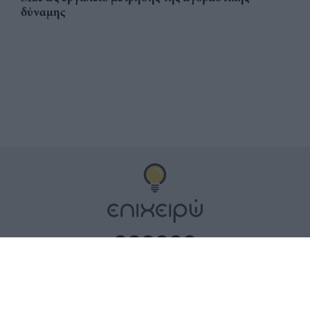
δύναμης
Αριθμός Πιστοποίησης
ηλεκτρονικού Μητρώου
Ηλεκτρονικού Τύπου: