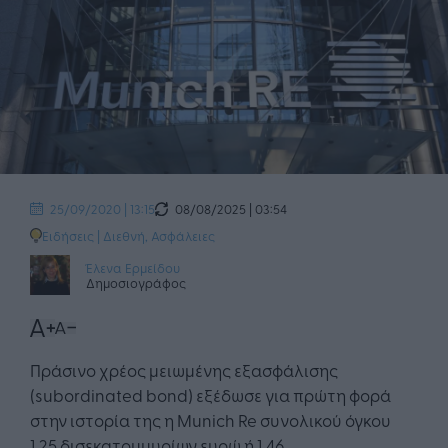
08/08/2025 | 03:54
25/09/2020 | 13:15
Ειδήσεις
|
Διεθνή
,
Ασφάλειες
Έλενα Ερμείδου
Δημοσιογράφος
Πράσινο χρέος μειωμένης εξασφάλισης
(subordinated bond) εξέδωσε για πρώτη φορά
στην ιστορία της η Munich Re συνολικού όγκου
1,25 δισεκατομμυρίων ευρώ ή 1,46