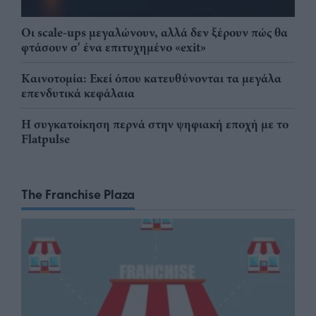
Οι scale-ups μεγαλώνουν, αλλά δεν ξέρουν πώς θα
φτάσουν σ' ένα επιτυχημένο «exit»
Καινοτομία: Εκεί όπου κατευθύνονται τα μεγάλα
επενδυτικά κεφάλαια
Η συγκατοίκηση περνά στην ψηφιακή εποχή με το
Flatpulse
The Franchise Plaza