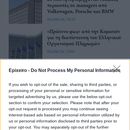
περικοπές σε managers από
Volkswagen, Porsche και BMW
04/08/26
|
15:23
«Πράσινο φως» από την Κομισιόν
για τη διαπίστευση του Ελληνικού
Οργανισμού Πληρωμών
03/08/26
|
11:10
ING: Ενίσχυση κερδών κατά 16%
Epixeiro -
Do Not Process My Personal Information
στα 1,95 δισ. ευρώ το δεύτερο
τρίμηνο, ξεπερνώντας τις
If you wish to opt-out of the sale, sharing to third parties, or
προβλέψεις της αγοράς
processing of your personal or sensitive information for
30/07/26
|
16:27
targeted advertising by us, please use the below opt-out
section to confirm your selection. Please note that after your
Η Revolut και η OpenAI
opt-out request is processed you may continue seeing
συνεργάζονται ώστε να φέρουν
interest-based ads based on personal information utilized by
το ChatGPT Go σε εκατομμύρια
us or personal information disclosed to third parties prior to
πελάτες
your opt-out. You may separately opt-out of the further