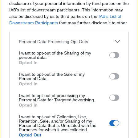
disclosure of your personal information by third parties on the
30/07/26
|
15:43
IAB’s list of downstream participants. This information may
Βραζιλία: Προσφεύγει στον ΠΟΕ
also be disclosed by us to third parties on the
IAB’s List of
κατά των νέων αμερικανικών
Downstream Participants
that may further disclose it to other
δασμών
third parties.
28/07/26
|
11:29
Personal Data Processing Opt Outs
I want to opt-out of the Sharing of my
Η Ιαπωνία επικρίνει τους νέους
personal data.
Opted In
τελωνειακούς δασμούς που
επέβαλαν οι Ηνωμένες Πολιτείες
I want to opt-out of the Sale of my
Personal Data.
24/07/26
|
16:33
Opted In
I want to opt-out of processing my
Αυστραλία: Αδικαιολόγητοι οι
Personal Data for Targeted Advertising.
νέοι δασμοί των ΗΠΑ -
Opted In
Χρειάζεται να καταργηθούν
I want to opt-out of Collection, Use,
24/07/26
|
16:22
Retention, Sale, and/or Sharing of my
Personal Data that Is Unrelated with the
Purposes for which it was collected.
Opted Out