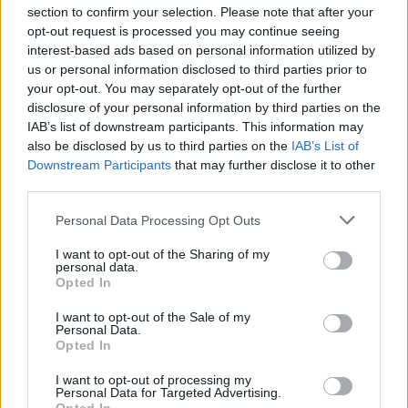
section to confirm your selection. Please note that after your
«Πράσινο φως» από την Κομισιόν
opt-out request is processed you may continue seeing
για τη διαπίστευση του Ελληνικού
interest-based ads based on personal information utilized by
Οργανισμού Πληρωμών
us or personal information disclosed to third parties prior to
your opt-out. You may separately opt-out of the further
03/08/26
|
11:10
disclosure of your personal information by third parties on the
IAB’s list of downstream participants. This information may
ING: Ενίσχυση κερδών κατά 16%
also be disclosed by us to third parties on the
IAB’s List of
στα 1,95 δισ. ευρώ το δεύτερο
Downstream Participants
that may further disclose it to other
τρίμηνο, ξεπερνώντας τις
third parties.
προβλέψεις της αγοράς
Personal Data Processing Opt Outs
30/07/26
|
16:27
I want to opt-out of the Sharing of my
Η Revolut και η OpenAI
personal data.
Opted In
συνεργάζονται ώστε να φέρουν
το ChatGPT Go σε εκατομμύρια
I want to opt-out of the Sale of my
πελάτες
Personal Data.
Opted In
30/07/26
|
15:43
I want to opt-out of processing my
Βραζιλία: Προσφεύγει στον ΠΟΕ
Personal Data for Targeted Advertising.
κατά των νέων αμερικανικών