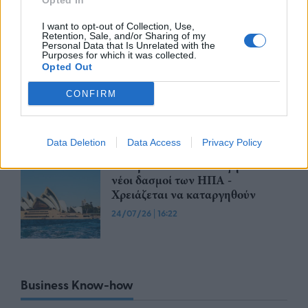
Opted In
δασμών
I want to opt-out of Collection, Use,
28/07/26
|
11:29
Retention, Sale, and/or Sharing of my
Personal Data that Is Unrelated with the
Purposes for which it was collected.
Opted Out
Η Ιαπωνία επικρίνει τους νέους
τελωνειακούς δασμούς που
CONFIRM
επέβαλαν οι Ηνωμένες Πολιτείες
24/07/26
|
16:33
Data Deletion
Data Access
Privacy Policy
Αυστραλία: Αδικαιολόγητοι οι
νέοι δασμοί των ΗΠΑ -
Χρειάζεται να καταργηθούν
24/07/26
|
16:22
Business Know-how