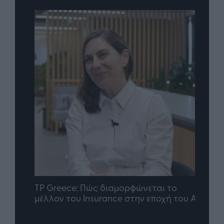
nd.gr
TP Greece: Πώς διαμορφώνεται το
Η ομ
άθε
μέλλον του Insurance στην εποχή του AI
σου 