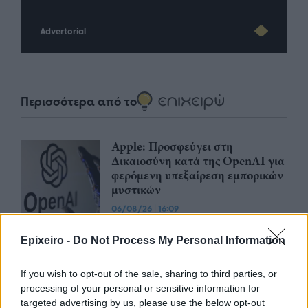
Advertorial
Περισσότερα από το
Apple: Προσφεύγει στη
Δικαιοσύνη κατά της OpenAI για
φερόμενη υπεξαίρεση εμπορικών
μυστικών
06/08/26
|
16:09
Γερμανική
Epixeiro -
Do Not Process My Personal Information
αυτοκινητοβιομηχανία: Μαζικές
περικοπές σε managers από
If you wish to opt-out of the sale, sharing to third parties, or
Volkswagen, Porsche και BMW
processing of your personal or sensitive information for
04/08/26
|
15:23
targeted advertising by us, please use the below opt-out