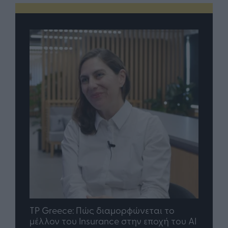
nd.gr
TP Greece: Πώς διαμορφώνεται το
Η ομ
άθε
μέλλον του Insurance στην εποχή του AI
σου 