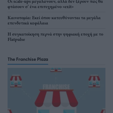
Οι scale-ups μεγαλώνουν, αλλά δεν ξέρουν πώς θα
φτάσουν σ' ένα επιτυχημένο «exit»
Καινοτομία: Εκεί όπου κατευθύνονται τα μεγάλα
επενδυτικά κεφάλαια
Η συγκατοίκηση περνά στην ψηφιακή εποχή με το
Flatpulse
The Franchise Plaza