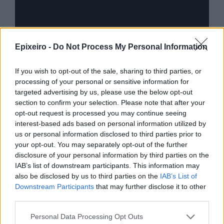
Advertorial
Epixeiro -
Do Not Process My Personal Information
If you wish to opt-out of the sale, sharing to third parties, or
processing of your personal or sensitive information for
Περισσότερα από το
targeted advertising by us, please use the below opt-out
section to confirm your selection. Please note that after your
opt-out request is processed you may continue seeing
interest-based ads based on personal information utilized by
Apple: Προσφεύγει στη
us or personal information disclosed to third parties prior to
Δικαιοσύνη κατά της OpenAI για
your opt-out. You may separately opt-out of the further
φερόμενη υπεξαίρεση εμπορικών
disclosure of your personal information by third parties on the
μυστικών
IAB’s list of downstream participants. This information may
06/08/26
|
16:09
also be disclosed by us to third parties on the
IAB’s List of
Downstream Participants
that may further disclose it to other
Γερμανική
third parties.
αυτοκινητοβιομηχανία: Μαζικές
περικοπές σε managers από
Personal Data Processing Opt Outs
Volkswagen, Porsche και BMW