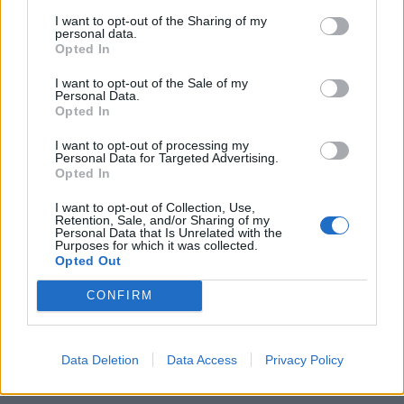
I want to opt-out of the Sharing of my
04/08/26
|
15:23
personal data.
Opted In
«Πράσινο φως» από την Κομισιόν
για τη διαπίστευση του Ελληνικού
I want to opt-out of the Sale of my
Οργανισμού Πληρωμών
Personal Data.
Opted In
03/08/26
|
11:10
I want to opt-out of processing my
Personal Data for Targeted Advertising.
Opted In
ING: Ενίσχυση κερδών κατά 16%
στα 1,95 δισ. ευρώ το δεύτερο
I want to opt-out of Collection, Use,
τρίμηνο, ξεπερνώντας τις
Retention, Sale, and/or Sharing of my
Personal Data that Is Unrelated with the
προβλέψεις της αγοράς
Purposes for which it was collected.
30/07/26
|
16:27
Opted Out
Η Revolut και η OpenAI
CONFIRM
συνεργάζονται ώστε να φέρουν
το ChatGPT Go σε εκατομμύρια
πελάτες
Data Deletion
Data Access
Privacy Policy
30/07/26
|
15:43