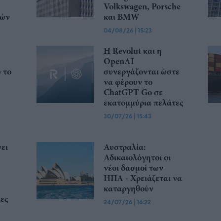
Volkswagen, Porsche
κών
και BMW
04/08/26
|
15:23
Η Revolut και η
OpenAI
ώ το
συνεργάζονται ώστε
να φέρουν το
ChatGPT Go σε
εκατομμύρια πελάτες
30/07/26
|
15:43
ει
Αυστραλία:
Αδικαιολόγητοι οι
νέοι δασμοί των
ΗΠΑ - Χρειάζεται να
καταργηθούν
ες
24/07/26
|
16:22