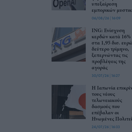
υπεξαίρεση
εμπορικών μυστι
06/08/26
|
16:09
ING: Ενίσχυση
κερδών κατά 16%
στα 1,95 δισ. ευρ
δεύτερο τρίμηνο,
ξεπερνώντας τις
προβλέψεις της
αγοράς
30/07/26
|
16:27
Η Ιαπωνία επικρίν
τους νέους
τελωνειακούς
δασμούς που
επέβαλαν οι
Ηνωμένες Πολιτεί
24/07/26
|
16:33