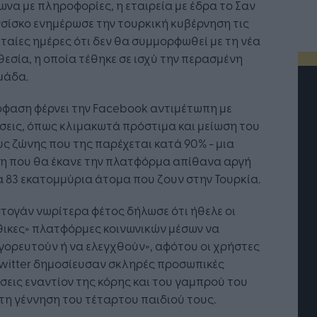
να με πληροφορίες, η εταιρεία με έδρα το Σαν
ίσκο ενημέρωσε την τουρκική κυβέρνηση τις
ταίες ημέρες ότι δεν θα συμμορφωθεί με τη νέα
εσία, η οποία τέθηκε σε ισχύ την περασμένη
μάδα.
όφαση φέρνει την Facebook αντιμέτωπη με
εις, όπως κλιμακωτά πρόστιμα και μείωση του
ς ζώνης που της παρέχεται κατά 90% - μια
ση που θα έκανε την πλατφόρμα απίθανα αργή
α 83 εκατομμύρια άτομα που ζουν στην Τουρκία.
τογάν νωρίτερα φέτος δήλωσε ότι ήθελε οι
θικες» πλατφόρμες κοινωνικών μέσων να
ορευτούν ή να ελεγχθούν», αφότου οι χρήστες
witter δημοσίευσαν σκληρές προσωπικές
Η Τεχνητή Νοημοσύνη: το νέο
σεις εναντίον της κόρης και του γαμπρού του
λειτουργικό σύστημα της
τη γέννηση του τέταρτου παιδιού τους.
επιχείρησης