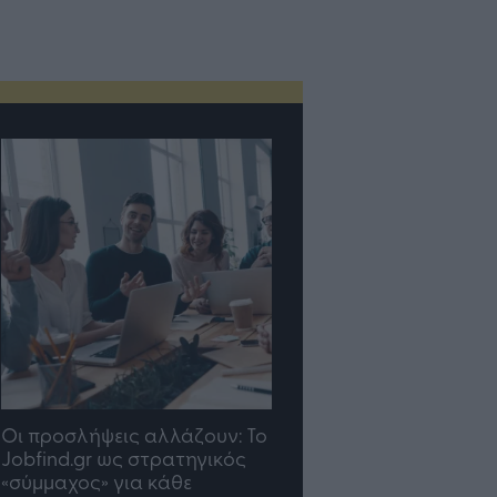
Οι προσλήψεις αλλάζουν: To
TP Greece: Πώς
Jobfind.gr ως στρατηγικός
διαμορφώνεται το μέ
«σύμμαχος» για κάθε
του Insurance στην επ