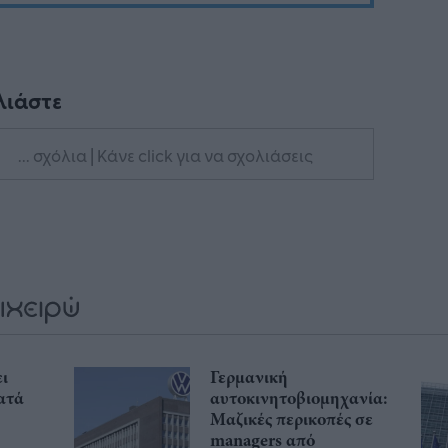
λιάστε
... σχόλια
| Κάνε click για να σχολιάσεις
ι
Γερμανική
ατά
αυτοκινητοβιομηχανία:
Μαζικές περικοπές σε
managers από