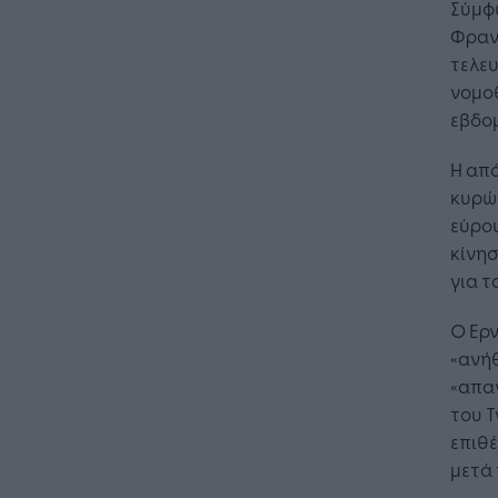
Σύμφω
Φρανσ
τελευ
νομοθ
εβδο
Η απ
κυρώσ
εύρου
κίνη
για τ
Ο Ερν
«ανή
«απαγ
του T
επιθέ
μετά 