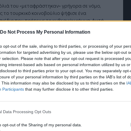
όλιά του «μεταφράστηκαν» γρήγορα σε νόμο,
 το τουρκικό κοινοβούλιο ψήφισε ένα
χέδιο που πρότεινε το κυβερνών κόμμα. Αυτό
εί από τις εταιρείες τεχνολογίας με
Do Not Process My Personal Information
σσότερους από 1 εκατομμύριο ημερήσιους
τες στην Τουρκία να αποθηκεύουν δεδομένα
to opt-out of the sale, sharing to third parties, or processing of your per
ών στην Τουρκία και να διορίζουν έναν τοπικό
formation for targeted advertising by us, please use the below opt-out s
ρόσωπο ο οποίος θα είναι υπόλογος στις Αρχές,
r selection. Please note that after your opt-out request is processed y
ρετικά θα βρίσκονται αντιμέτωπες με
eing interest-based ads based on personal information utilized by us or
ητικά μέτρα.
disclosed to third parties prior to your opt-out. You may separately opt-
losure of your personal information by third parties on the IAB’s list of
. This information may also be disclosed by us to third parties on the
IA
ebook ισχυρίζεται ότι έχει 37 εκατομμύρια
Participants
that may further disclose it to other third parties.
ες στην Τουρκία, τους οποίους μπορεί να
εγγίσει μέσω διαφήμισης στην πλατφόρμα.
ο, η εταιρεία δεν λειτουργεί γραφείο στη χώρα
l Data Processing Opt Outs
λοι οι υπάλληλοι με ρόλους που σχετίζονται με
ουρκική υπηρεσία έχουν την έδρα τους στο
o opt-out of the Sharing of my personal data.
νο.