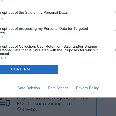
In
ένει ασαφές εάν οι τουρκικές Αρχές θα
o opt-out of the Sale of my Personal Data.
όσουν τις απειλές τους και θα τιμωρήσουν τις
In
υμμορφούμενες πλατφόρμες κοινωνικών μέσων,
τώντας τις άχρηστες.
to opt-out of processing my Personal Data for Targeted
ing.
In
o opt-out of Collection, Use, Retention, Sale, and/or Sharing
ersonal Data that Is Unrelated with the Purposes for which it
lected.
Ακολουθήστε το
στο
Out
Google News
και μάθετε πρώτοι
όλα τα επιχειρηματικά νέα
CONFIRM
Data Deletion
Data Access
Privacy Policy
Δείτε όλες τις τελευταίες
επιχειρηματικές
Ειδήσεις
από την
Ελλάδα και τον κόσμο στο