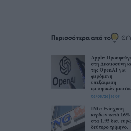
Περισσότερα από το
Apple: Προσφεύγε
στη Δικαιοσύνη κ
της OpenAI για
φερόμενη
υπεξαίρεση
εμπορικών μυστι
06/08/26
|
16:09
ING: Ενίσχυση
κερδών κατά 16%
στα 1,95 δισ. ευρ
δεύτερο τρίμηνο,