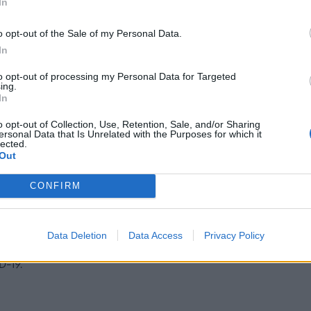
ατικά είμαστε ιδιαίτερα ευγνώμονες σε όλους
In
συμμετέχοντες στην δοκιμή μας. Θα θέλαμε
o opt-out of the Sale of my Personal Data.
ς να ευχαριστήσουμε τους ερευνητές και
In
γάτες μας στα κέντρα διεξαγωγής δοκιμών,
οι συνεργάτες μας από τις εταιρείες PPD και
to opt-out of processing my Personal Data for Targeted
ing.
καθώς επίσης και την εξειδικευμένη ομάδα της
In
rna για την στήριξη τους στην ολοκλήρωση της
φής,» δήλωσε ο Stéphane Bancel, Διευθύνων
o opt-out of Collection, Use, Retention, Sale, and/or Sharing
ersonal Data that Is Unrelated with the Purposes for which it
ουλος της Moderna. «Η Moderna δεσμεύεται για
lected.
Out
ιεξαγωγή ενδελεχούς επιστημονικής έρευνας και
τα υψηλότερα επίπεδα ποιότητας δεδομένων. Θα
CONFIRM
ίσουμε να συνεργαζόμαστε στενά με τις
στικές αρχές για να εξελίξουμε περαιτέρω το
1273, το οποίο ελπίζουμε ότι θα συμβάλλει
Data Deletion
Data Access
Privacy Policy
καταπολέμηση και εξάλειψη της πανδημίας του
-19.”