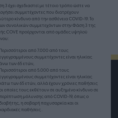
η 3 έχει σχεδιαστεί με τέτοιο τρόπο ώστε να
ογήσει συμμετέχοντες που διατρέχουν
ύτερο κίνδυνο από την ασθένεια COVID-19. Το
των συνολικών συμμετεχόντων στην Φάση 3 της
μής COVE προέρχονται από ομάδες υψηλού
νου:
Περισσότεροι από 7.000 από τους
εγγεγραμμένους συμμετέχοντες είναι ηλικίας
άνω των 65 ετών,
Περισσότεροι από 5.000 από τους
εγγεγραμμένους συμμετέχοντες είναι ηλικίας
κάτω των 65 ετών, αλλά έχουν χρόνιες παθήσεις
οι οποίες τους εκθέτουν σε αυξημένο κίνδυνο σε
περίπτωση μόλυνσης από COVID-19, όπως ο
διαβήτης, η σοβαρή παχυσαρκία και οι
καρδιακές παθήσεις .