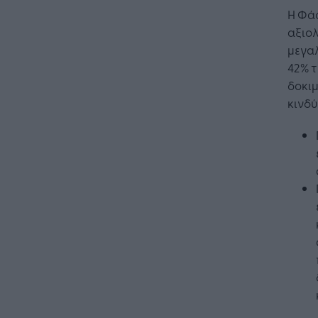
Η Φάσ
αξιολ
μεγαλ
42% 
δοκι
κινδύ