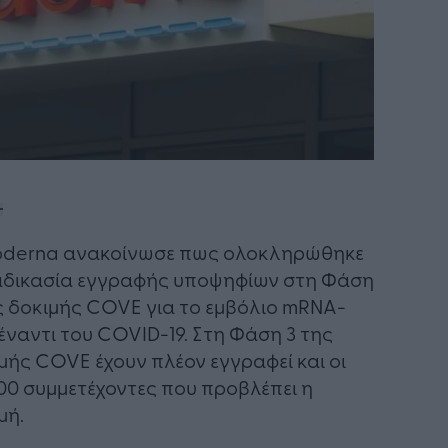
oderna ανακοίνωσε πως ολοκληρώθηκε
αδικασία εγγραφής υποψηφίων στη Φάση
ς δοκιμής COVE για το εμβόλιο mRNA-
 έναντι του COVID-19. Στη Φάση 3 της
μής COVE έχουν πλέον εγγραφεί και οι
00 συμμετέχοντες που προβλέπει η
μή.