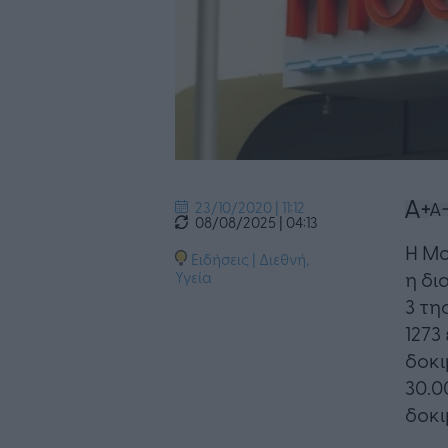
23/10/2020 | 11:12
08/08/2025 | 04:13
Η M
Ειδήσεις
|
Διεθνή
,
η δι
Υγεία
3 τη
1273
δοκι
30.0
δοκι