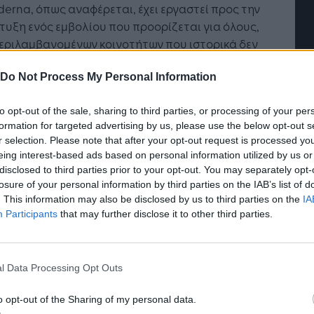
erna, όπως αναφέρεται, έχει εργαστεί προς την
υξη ενός εμβολίου που προορίζεται για όλους,
εριλαμβανομένων κοινοτήτων που ιστορικά δεν
τή Νοημοσύνη: το νέο
Οι προσλήψεις αλλάζουν: To
σωπούνται επαρκώς σε κλινικές δοκιμές και
γικό σύστημα της
Jobfind.gr ως στρατηγικός
τονται δυσανάλογα από τον COVID-19:
Do Not Process My Personal Information
ησης
«σύμμαχος» για κάθε
επιχείρηση και εργαζόμενο
σότεροι από 11.000 από τους εγγεγραμμένους
to opt-out of the sale, sharing to third parties, or processing of your per
τέχοντες προέρχονται από μειονοτικές
formation for targeted advertising by us, please use the below opt-out s
r selection. Please note that after your opt-out request is processed y
ότητες, εκπροσωπώντας το 37% του συνολικού
eing interest-based ads based on personal information utilized by us or
ού συμμετεχόντων στην δοκιμή, Από αυτόν τον
disclosed to third parties prior to your opt-out. You may separately opt-
ό, 6.000 συμμετέχοντες είναι Ισπανόφωνης ή
losure of your personal information by third parties on the IAB’s list of
ικής καταγωγής, και περισσότεροι από 3.000
. This information may also be disclosed by us to third parties on the
IA
τέχοντες είναι Μαύροι ή Αφροαμερικανοί.
Participants
that may further disclose it to other third parties.
λοκλήρωση της διαδικασίας εγγραφής στην
3 της δοκιμής COVE αποτελεί ένα σημαντικό
l Data Processing Opt Outs
μο για την κλινική ανάπτυξη του mRNA-1273,
ποψήφιου εμβολίου μας για τον COVID-19.
o opt-out of the Sharing of my personal data.