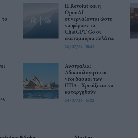
Η Revolut και η
OpenAI
ώ το
συνεργάζονται ώστε
να φέρουν το
ChatGPT Go σε
εκατομμύρια πελάτες
30/07/26
|
15:43
ει
Αυστραλία:
Αδικαιολόγητοι οι
νέοι δασμοί των
ΗΠΑ - Χρειάζεται να
καταργηθούν
ες
24/07/26
|
16:22
arketing & Sales
Startup