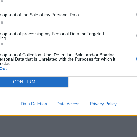
του κορονοϊού και τώρα πρόκειται να ανοίξει
In
ύλες της τον Οκτώβριο του 2021.
o opt-out of the Sale of my Personal Data.
In
to opt-out of processing my Personal Data for Targeted
ing.
Ακολουθήστε το
στο
In
Google News
και μάθετε πρώτοι
όλα τα επιχειρηματικά νέα
o opt-out of Collection, Use, Retention, Sale, and/or Sharing
ersonal Data that Is Unrelated with the Purposes for which it
lected.
Out
Δείτε όλες τις τελευταίες
CONFIRM
επιχειρηματικές
Ειδήσεις
από την
Ελλάδα και τον κόσμο στο
Data Deletion
Data Access
Privacy Policy