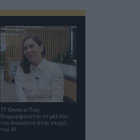
TP Greece: Πώς
Η ομάδα σου μεγαλώνε
διαμορφώνεται το μέλλον
γραφείο σου ακολουθε
του Insurance στην εποχή
του AI