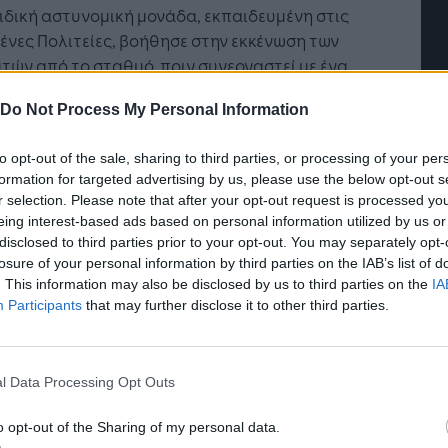
ιδική αστυνομική μονάδα, εκπαιδευμένη στις
νες Πολιτείες, βοήθησε στην εκκένωση των
τών από το σταθμό, πριν συνεργαστεί με ένα
ο ελέγχου για να συλλάβει τους υπόπτους.
Do Not Process My Personal Information
mal Rashed, από το Τμήμα Ασφάλειας των
φορών της Αστυνομίας του Ντουμπάι, δήλωσε
to opt-out of the sale, sharing to third parties, or processing of your per
formation for targeted advertising by us, please use the below opt-out s
η τεχνολογία αναγνώρισης προσώπου θα
r selection. Please note that after your opt-out request is processed y
θεί τους επόμενους μήνες σε όλους τους
eing interest-based ads based on personal information utilized by us or
μούς του μετρό.
disclosed to third parties prior to your opt-out. You may separately opt-
losure of your personal information by third parties on the IAB’s list of
δια στιγμή, τεχνολογία που χρησιμοποιείται ήδη
. This information may also be disclosed by us to third parties on the
IA
την καταπολέμηση της εξάπλωσης του
Participants
that may further disclose it to other third parties.
οϊού, όπως κράνη με θερμικές κάμερες και
α γυαλιά, θα χρησιμοποιηθεί επίσης για τον
ισμό και τη διαχείριση μεγάλου πλήθους.
l Data Processing Opt Outs
άμηνη εκδήλωση καθυστέρησε κατά ένα χρόνο
o opt-out of the Sharing of my personal data.