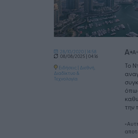
28/10/2020 | 14:58
08/08/2025 | 04:16
​Το 
Ειδήσεις
|
Διεθνή
,
αναγ
Διαδίκτυο &
Τεχνολογία
συγκ
όπως
καθώ
την 
«Αυτή
αποτ