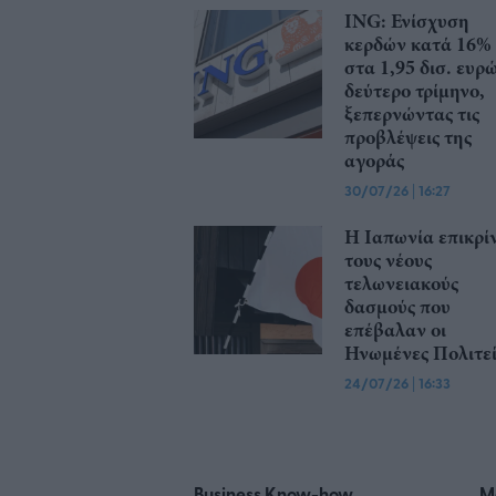
ING: Ενίσχυση
κερδών κατά 16%
στα 1,95 δισ. ευρ
δεύτερο τρίμηνο,
ξεπερνώντας τις
προβλέψεις της
αγοράς
30/07/26
|
16:27
Η Ιαπωνία επικρίν
τους νέους
τελωνειακούς
δασμούς που
επέβαλαν οι
Ηνωμένες Πολιτεί
24/07/26
|
16:33
Business Know-how
M