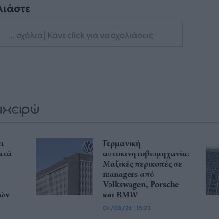
λιάστε
... σχόλια
| Κάνε click για να σχολιάσεις
ι
Γερμανική
ατά
αυτοκινητοβιομηχανία:
Μαζικές περικοπές σε
managers από
Volkswagen, Porsche
κών
και BMW
04/08/26
|
15:23