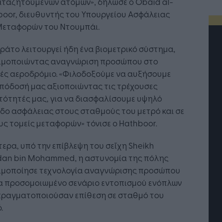
αταζητούμενων ατόμων», δήλωσε ο Obaid al-
oor, διευθυντής του Υπουργείου Ασφάλειας
Μεταφορών του Ντουμπάι.
ιράτο λειτουργεί ήδη ένα βιομετρικό σύστημα,
ιμοποιώντας αναγνώριση προσώπου στο
νές αεροδρόμιο. «Φιλοδοξούμε να αυξήσουμε
πόδοσή μας αξιοποιώντας τις τρέχουσες
τότητές μας, για να διασφαλίσουμε υψηλό
δο ασφάλειας στους σταθμούς του μετρό και σε
ς τομείς μεταφορών» τόνισε ο Hathboor.
ερα, υπό την επίβλεψη του σεΐχη Sheikh
an bin Mohammed, η αστυνομία της πόλης
ιμοποίησε τεχνολογία αναγνώρισης προσώπου
τή Νοημοσύνη: το νέο
Οι προσλήψεις αλλάζουν: To
να προσομοιωμένο σενάριο εντοπισμού ενόπλων
γικό σύστημα της
Jobfind.gr ως στρατηγικός
ησης
«σύμμαχος» για κάθε
πραγματοποιούσαν επίθεση σε σταθμό του
επιχείρηση και εργαζόμενο
.