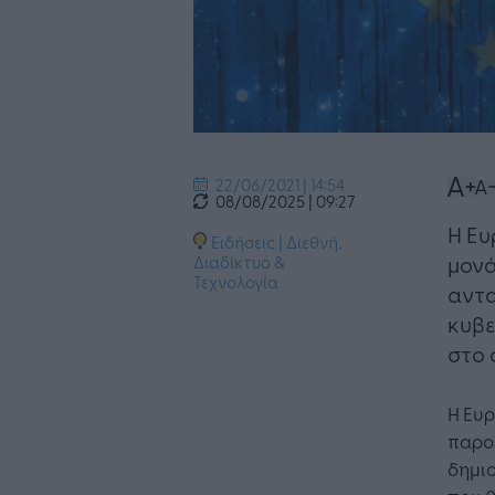
22/06/2021 | 14:54
08/08/2025 | 09:27
​Η Ε
Ειδήσεις
|
Διεθνή
,
μονά
Διαδίκτυο &
Τεχνολογία
αντα
κυβε
στο 
Η Ευ
παρου
δημιο