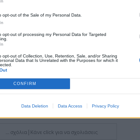
In
Ακολουθήστε το
στο
o opt-out of the Sale of my Personal Data.
Google News
και μάθετε πρώτοι
In
όλα τα επιχειρηματικά νέα
to opt-out of processing my Personal Data for Targeted
ing.
In
Δείτε όλες τις τελευταίες
o opt-out of Collection, Use, Retention, Sale, and/or Sharing
επιχειρηματικές
Ειδήσεις
από την
ersonal Data that Is Unrelated with the Purposes for which it
lected.
Ελλάδα και τον κόσμο στο
Out
CONFIRM
Data Deletion
Data Access
Privacy Policy
λιάστε
... σχόλια
| Κάνε click για να σχολιάσεις