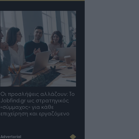
Οι προσλήψεις αλλάζουν: To
TP Greece: Πώς
Jobfind.gr ως στρατηγικός
διαμορφώνεται το μέ
«σύμμαχος» για κάθε
του Insurance στην επ
επιχείρηση και εργαζόμενο
του AI
Advertorial