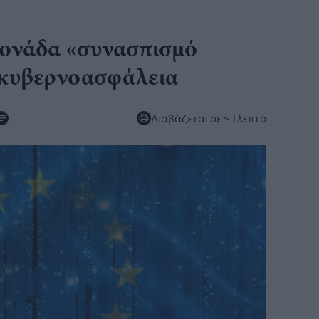
 μονάδα «συνασπισμό
 κυβερνοασφάλεια
Διαβάζεται σε
~ 1 λεπτό