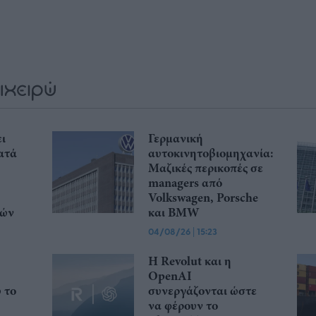
ι
Γερμανική
ατά
αυτοκινητοβιομηχανία:
Μαζικές περικοπές σε
managers από
Volkswagen, Porsche
κών
και BMW
04/08/26
|
15:23
Η Revolut και η
OpenAI
ώ το
συνεργάζονται ώστε
να φέρουν το