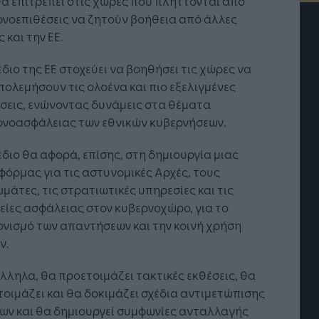
α επιτρέπει στις χώρες που πλήττονται από
νοεπιθέσεις να ζητούν βοήθεια από άλλες
 και την ΕΕ.
έδιο της ΕΕ στοχεύει να βοηθήσει τις χώρες να
ολεμήσουν τις ολοένα και πιο εξελιγμένες
σεις, ενώνοντας δυνάμεις στα θέματα
ρνοασφάλειας των εθνικών κυβερνήσεων.
έδιο θα αφορά, επίσης, στη δημιουργία μιας
όρμας για τις αστυνομικές Αρχές, τους
μάτες, τις στρατιωτικές υπηρεσίες και τις
είες ασφάλειας στον κυβερνοχώρο, για το
Η Τεχνητή Νοημοσύνη: το νέο
νισμό των απαντήσεων και την κοινή χρήση
λειτουργικό σύστημα της
ν.
επιχείρησης
ληλα, θα προετοιμάζει τακτικές εκθέσεις, θα
οιμάζει και θα δοκιμάζει σχέδια αντιμετώπισης
ων και θα δημιουργεί συμφωνίες ανταλλαγής