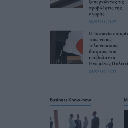
ξεπερνώντας τις
προβλέψεις της
αγοράς
30/07/26
|
16:27
Η Ιαπωνία επικρίν
τους νέους
τελωνειακούς
δασμούς που
επέβαλαν οι
Ηνωμένες Πολιτεί
24/07/26
|
16:33
Business Know-how
M