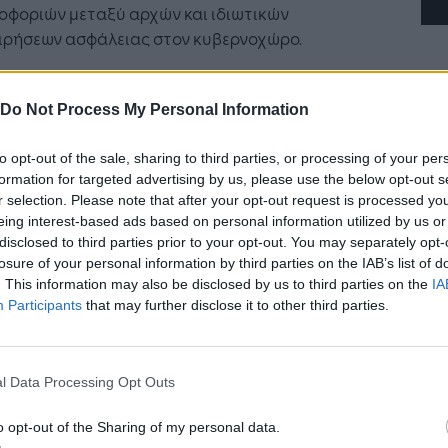
οφοριών μεταξύ αρχών και ιδιωτικών
ειρήσεων ασφάλειας στον κυβερνοχώρο.
ιτροπή υποσχέθηκε για πρώτη φορά να
υργήσει μια τέτοια μονάδα το 2019, για να
Do Not Process My Personal Information
τήσει τις επιθέσεις στον κυβερνοχώρο που
 θέσει σε κίνδυνο τα θεσμικά όργανα, τους
to opt-out of the sale, sharing to third parties, or processing of your per
formation for targeted advertising by us, please use the below opt-out s
ισμούς, τα υπουργεία και τις υπηρεσίες της ΕΕ
r selection. Please note that after your opt-out request is processed y
ορυφαίες ευρωπαϊκές εταιρείες και οργανισμούς.
eing interest-based ads based on personal information utilized by us or
disclosed to third parties prior to your opt-out. You may separately opt-
έδιο της Επιτροπής - επισήμως «σύσταση» προς
losure of your personal information by third parties on the IAB’s list of
θνικές κυβερνήσεις - θα θέσει τον Οργανισμό για
. This information may also be disclosed by us to third parties on the
IA
Ασφάλεια στον κυβερνοχώρο της Ευρωπαϊκής
Participants
that may further disclose it to other third parties.
ς (ENISA) -που εδρεύει στην Ελλάδα- υπεύθυνο
η λειτουργία της μονάδας, πιθανότατα από νέα
ία στις Βρυξέλλες.
l Data Processing Opt Outs
o opt-out of the Sharing of my personal data.