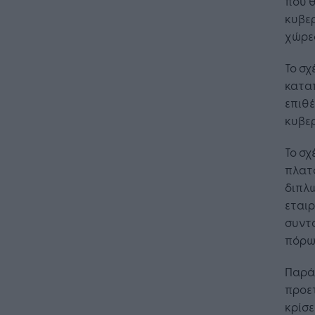
που θ
κυβερ
χώρες
Το σχ
καταπ
επιθέ
κυβε
Το σχ
πλατφ
διπλω
εταιρ
συντο
πόρω
Παράλ
προετ
κρίσε