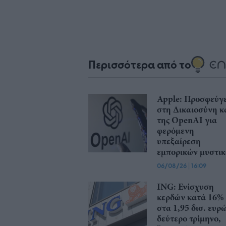
Περισσότερα από το
Apple: Προσφεύγε
στη Δικαιοσύνη κ
της OpenAI για
φερόμενη
υπεξαίρεση
εμπορικών μυστι
06/08/26
|
16:09
ING: Ενίσχυση
κερδών κατά 16%
στα 1,95 δισ. ευρ
δεύτερο τρίμηνο,