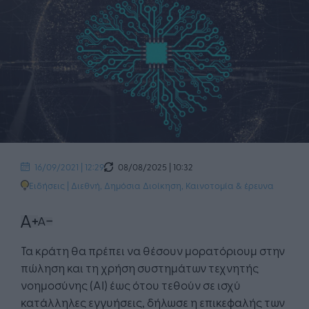
08/08/2025 | 10:32
16/09/2021 | 12:29
Ειδήσεις
|
Διεθνή
,
Δημόσια Διοίκηση
,
Καινοτομία & έρευνα
Τα κράτη θα πρέπει να θέσουν μορατόριουμ στην
πώληση και τη χρήση συστημάτων τεχνητής
νοημοσύνης (AI) έως ότου τεθούν σε ισχύ
κατάλληλες εγγυήσεις, δήλωσε η επικεφαλής των