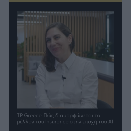
nd.gr
TP Greece: Πώς διαμορφώνεται το
Η ομ
άθε
μέλλον του Insurance στην εποχή του AI
σου 