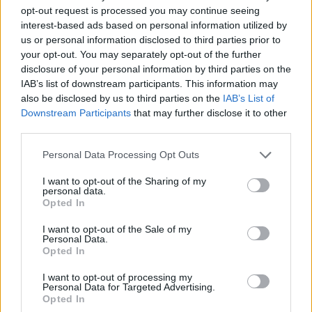
04/08/26
|
15:23
opt-out request is processed you may continue seeing
interest-based ads based on personal information utilized by
«Πράσινο φως» από την Κομισιόν
us or personal information disclosed to third parties prior to
για τη διαπίστευση του Ελληνικού
your opt-out. You may separately opt-out of the further
Οργανισμού Πληρωμών
disclosure of your personal information by third parties on the
03/08/26
|
11:10
IAB’s list of downstream participants. This information may
also be disclosed by us to third parties on the
IAB’s List of
Downstream Participants
that may further disclose it to other
ING: Ενίσχυση κερδών κατά 16%
third parties.
στα 1,95 δισ. ευρώ το δεύτερο
τρίμηνο, ξεπερνώντας τις
Personal Data Processing Opt Outs
προβλέψεις της αγοράς
I want to opt-out of the Sharing of my
30/07/26
|
16:27
personal data.
Opted In
Η Revolut και η OpenAI
I want to opt-out of the Sale of my
συνεργάζονται ώστε να φέρουν
Personal Data.
το ChatGPT Go σε εκατομμύρια
Opted In
πελάτες
I want to opt-out of processing my
30/07/26
|
15:43
Personal Data for Targeted Advertising.
Opted In
Βραζιλία: Προσφεύγει στον ΠΟΕ