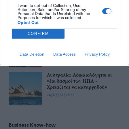
κατά των νέων αμερικανικών
I want to opt-out of Collection, Use,
Retention, Sale, and/or Sharing of my
δασμών
Personal Data that Is Unrelated with the
Purposes for which it was collected.
28/07/26
|
11:29
Opted Out
CONFIRM
Η Ιαπωνία επικρίνει τους νέους
τελωνειακούς δασμούς που
επέβαλαν οι Ηνωμένες Πολιτείες
Data Deletion
Data Access
Privacy Policy
24/07/26
|
16:33
Αυστραλία: Αδικαιολόγητοι οι
νέοι δασμοί των ΗΠΑ -
Χρειάζεται να καταργηθούν
24/07/26
|
16:22
Business Know-how