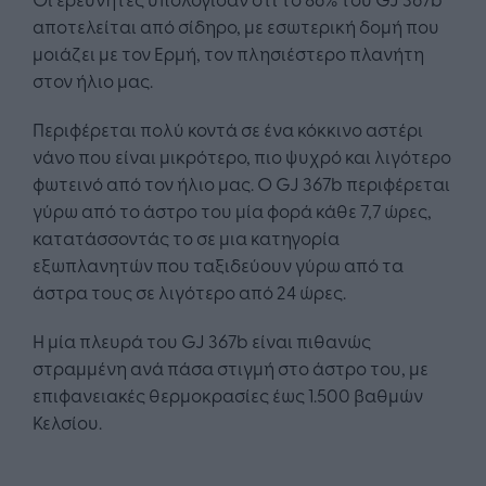
αποτελείται από σίδηρο, με εσωτερική δομή που
μοιάζει με τον Ερμή, τον πλησιέστερο πλανήτη
στον ήλιο μας.
Περιφέρεται πολύ κοντά σε ένα κόκκινο αστέρι
νάνο που είναι μικρότερο, πιο ψυχρό και λιγότερο
φωτεινό από τον ήλιο μας. Ο GJ 367b περιφέρεται
γύρω από το άστρο του μία φορά κάθε 7,7 ώρες,
κατατάσσοντάς το σε μια κατηγορία
εξωπλανητών που ταξιδεύουν γύρω από τα
άστρα τους σε λιγότερο από 24 ώρες.
Η μία πλευρά του GJ 367b είναι πιθανώς
στραμμένη ανά πάσα στιγμή στο άστρο του, με
επιφανειακές θερμοκρασίες έως 1.500 βαθμών
Κελσίου.