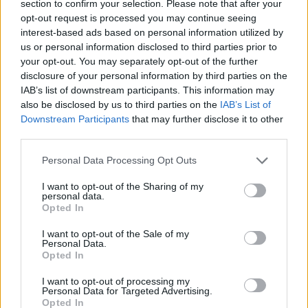
Οργανισμού Πληρωμών
section to confirm your selection. Please note that after your
opt-out request is processed you may continue seeing
03/08/26
|
11:10
interest-based ads based on personal information utilized by
us or personal information disclosed to third parties prior to
ING: Ενίσχυση κερδών κατά 16%
your opt-out. You may separately opt-out of the further
στα 1,95 δισ. ευρώ το δεύτερο
disclosure of your personal information by third parties on the
τρίμηνο, ξεπερνώντας τις
IAB’s list of downstream participants. This information may
προβλέψεις της αγοράς
also be disclosed by us to third parties on the
IAB’s List of
Downstream Participants
that may further disclose it to other
30/07/26
|
16:27
third parties.
Η Revolut και η OpenAI
Personal Data Processing Opt Outs
συνεργάζονται ώστε να φέρουν
το ChatGPT Go σε εκατομμύρια
I want to opt-out of the Sharing of my
πελάτες
personal data.
Opted In
30/07/26
|
15:43
I want to opt-out of the Sale of my
Βραζιλία: Προσφεύγει στον ΠΟΕ
Personal Data.
Opted In
κατά των νέων αμερικανικών
δασμών
I want to opt-out of processing my
28/07/26
|
11:29
Personal Data for Targeted Advertising.
Opted In