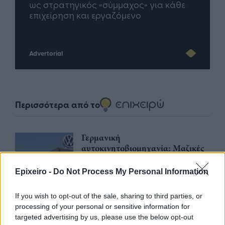
σης
ως στρατηγικός «σύμμαχος» για κάθε
μέλλ
επιχείρηση και εργαζόμενο
Advertorial
Περισσότερα από το
Γερμανική
αυτοκινητοβιομηχανία: Μαζικές
περικοπές σε managers από
Volkswagen, Porsche και BMW
Epixeiro -
Do Not Process My Personal Information
04/08/26
|
15:23
If you wish to opt-out of the sale, sharing to third parties, or
«Πράσινο φως» από την Κομισιόν
processing of your personal or sensitive information for
για τη διαπίστευση του Ελληνικού
targeted advertising by us, please use the below opt-out