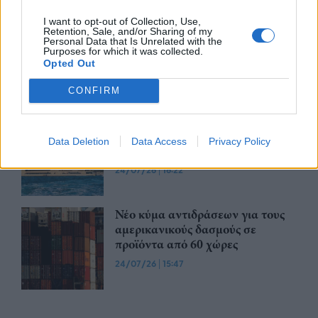
I want to opt-out of Collection, Use,
Η Ιαπωνία επικρίνει τους νέους
Retention, Sale, and/or Sharing of my
τελωνειακούς δασμούς που
Personal Data that Is Unrelated with the
Purposes for which it was collected.
επέβαλαν οι Ηνωμένες Πολιτείες
Opted Out
24/07/26
|
16:33
CONFIRM
Αυστραλία: Αδικαιολόγητοι οι
νέοι δασμοί των ΗΠΑ -
Data Deletion
Data Access
Privacy Policy
Χρειάζεται να καταργηθούν
24/07/26
|
16:22
Νέο κύμα αντιδράσεων για τους
αμερικανικούς δασμούς σε
προϊόντα από 60 χώρες
24/07/26
|
15:47