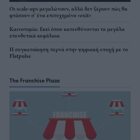
Οι scale-ups μεγαλώνουν, αλλά δεν ξέρουν πώς θα
φτάσουν σ' ένα επιτυχημένο «exit»
Καινοτομία: Εκεί όπου κατευθύνονται τα μεγάλα
επενδυτικά κεφάλαια
Η συγκατοίκηση περνά στην ψηφιακή εποχή με το
Flatpulse
The Franchise Plaza