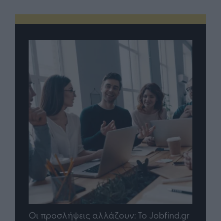
Οι προσλήψεις αλλάζουν: To Jobfind.gr
TP G