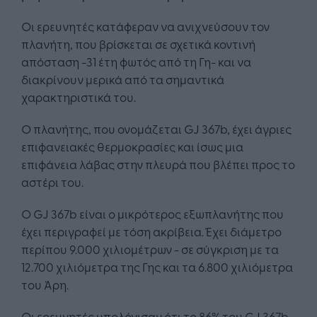
Οι ερευνητές κατάφεραν να ανιχνεύσουν τον
πλανήτη, που βρίσκεται σε σχετικά κοντινή
απόσταση -31 έτη φωτός από τη Γη- και να
διακρίνουν μερικά από τα σημαντικά
χαρακτηριστικά του.
Ο πλανήτης, που ονομάζεται GJ 367b, έχει άγριες
επιφανειακές θερμοκρασίες και ίσως μια
επιφάνεια λάβας στην πλευρά που βλέπει προς το
αστέρι του.
Ο GJ 367b είναι ο μικρότερος εξωπλανήτης που
έχει περιγραφεί με τόση ακρίβεια. Έχει διάμετρο
περίπου 9.000 χιλιομέτρων - σε σύγκριση με τα
12.700 χιλιόμετρα της Γης και τα 6.800 χιλιόμετρα
του Άρη.
Οι ερευνητές υπολόγισαν ότι το 86% του GJ 367b