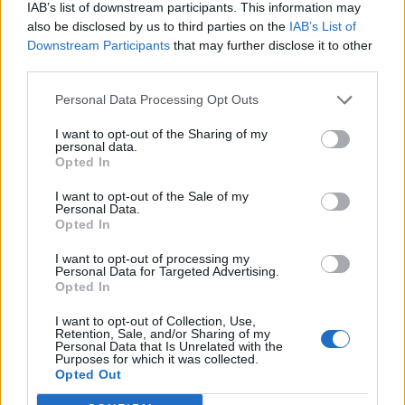
IAB’s list of downstream participants. This information may
also be disclosed by us to third parties on the
IAB’s List of
Apple: Προσφεύγει στη
Downstream Participants
that may further disclose it to other
Δικαιοσύνη κατά της OpenAI για
third parties.
φερόμενη υπεξαίρεση εμπορικών
μυστικών
Personal Data Processing Opt Outs
06/08/26
|
16:09
I want to opt-out of the Sharing of my
personal data.
Γερμανική
Opted In
αυτοκινητοβιομηχανία: Μαζικές
περικοπές σε managers από
I want to opt-out of the Sale of my
Personal Data.
Volkswagen, Porsche και BMW
Opted In
04/08/26
|
15:23
I want to opt-out of processing my
Personal Data for Targeted Advertising.
«Πράσινο φως» από την Κομισιόν
Opted In
για τη διαπίστευση του Ελληνικού
Οργανισμού Πληρωμών
I want to opt-out of Collection, Use,
Retention, Sale, and/or Sharing of my
03/08/26
|
11:10
Personal Data that Is Unrelated with the
Purposes for which it was collected.
Opted Out
ING: Ενίσχυση κερδών κατά 16%