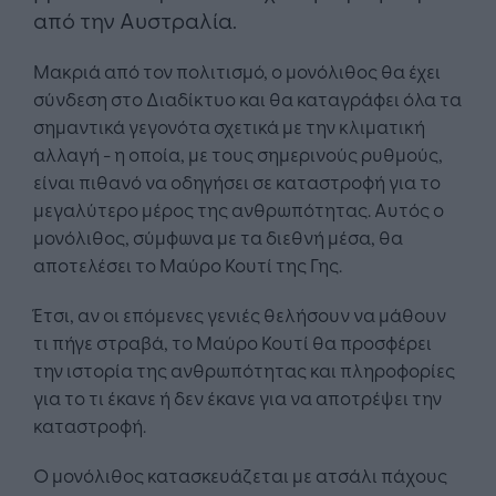
από την Αυστραλία.
Μακριά από τον πολιτισμό, ο μονόλιθος θα έχει
σύνδεση στο Διαδίκτυο και θα καταγράφει όλα τα
σημαντικά γεγονότα σχετικά με την κλιματική
αλλαγή - η οποία, με τους σημερινούς ρυθμούς,
είναι πιθανό να οδηγήσει σε καταστροφή για το
μεγαλύτερο μέρος της ανθρωπότητας. Αυτός ο
μονόλιθος, σύμφωνα με τα διεθνή μέσα, θα
αποτελέσει το Μαύρο Κουτί της Γης.
Έτσι, αν οι επόμενες γενιές θελήσουν να μάθουν
τι πήγε στραβά, το Μαύρο Κουτί θα προσφέρει
την ιστορία της ανθρωπότητας και πληροφορίες
για το τι έκανε ή δεν έκανε για να αποτρέψει την
καταστροφή.
Ο μονόλιθος κατασκευάζεται με ατσάλι πάχους