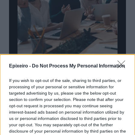
nd.gr
TP Greece: Πώς διαμορφώνεται το
Η ομ
Epixeiro -
Do Not Process My Personal Information
άθε
μέλλον του Insurance στην εποχή του AI
σου 
If you wish to opt-out of the sale, sharing to third parties, or
processing of your personal or sensitive information for
targeted advertising by us, please use the below opt-out
Advertorial
section to confirm your selection. Please note that after your
opt-out request is processed you may continue seeing
interest-based ads based on personal information utilized by
us or personal information disclosed to third parties prior to
your opt-out. You may separately opt-out of the further
Περισσότερα από το
disclosure of your personal information by third parties on the