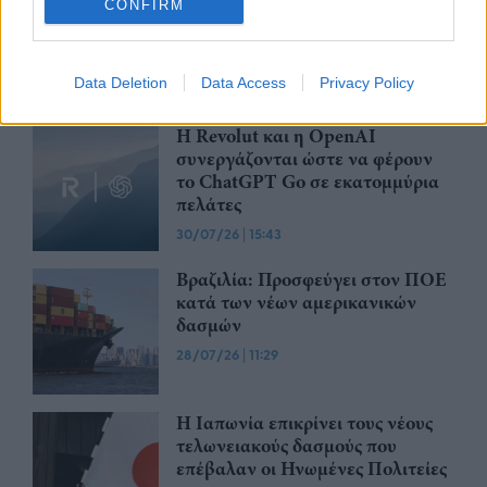
CONFIRM
στα 1,95 δισ. ευρώ το δεύτερο
τρίμηνο, ξεπερνώντας τις
προβλέψεις της αγοράς
Data Deletion
Data Access
Privacy Policy
30/07/26
|
16:27
Η Revolut και η OpenAI
συνεργάζονται ώστε να φέρουν
το ChatGPT Go σε εκατομμύρια
πελάτες
30/07/26
|
15:43
Βραζιλία: Προσφεύγει στον ΠΟΕ
κατά των νέων αμερικανικών
δασμών
28/07/26
|
11:29
Η Ιαπωνία επικρίνει τους νέους
τελωνειακούς δασμούς που
επέβαλαν οι Ηνωμένες Πολιτείες