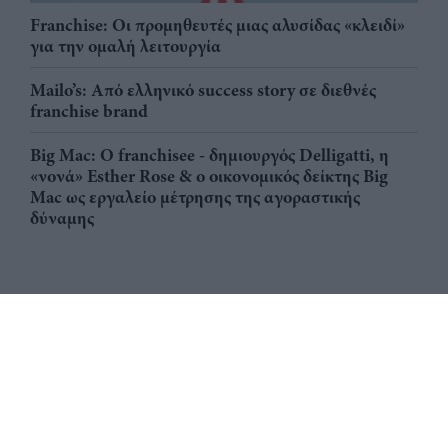
Franchise: Οι προμηθευτές μιας αλυσίδας «κλειδί»
για την ομαλή λειτουργία
Mailo’s: Από ελληνικό success story σε διεθνές
franchise brand
Big Mac: Ο franchisee - δημιουργός Delligatti, η
«νονά» Esther Rose & ο οικονομικός δείκτης Big
Mac ως εργαλείο μέτρησης της αγοραστικής
δύναμης