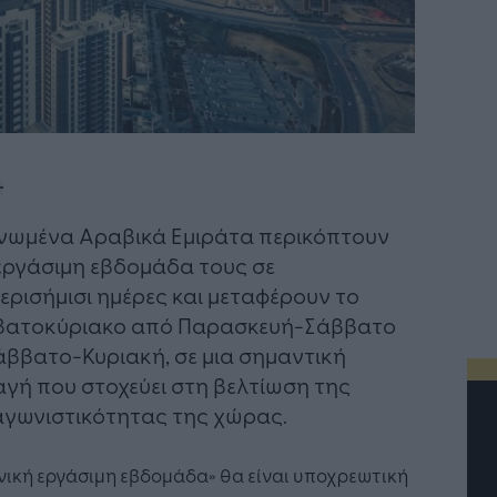
νωμένα Αραβικά Εμιράτα περικόπτουν
εργάσιμη εβδομάδα τους σε
ερισήμισι ημέρες και μεταφέρουν το
βατοκύριακο από Παρασκευή-Σάββατο
άββατο-Κυριακή, σε μια σημαντική
γή που στοχεύει στη βελτίωση της
γωνιστικότητας της χώρας.
νική εργάσιμη εβδομάδα» θα είναι υποχρεωτική