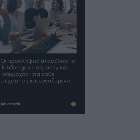
προσλήψεις αλλάζουν: To
TP Greece: Πώς
find.gr ως στρατηγικός
διαμορφώνεται το μέλλο
μμαχος» για κάθε
του Insurance στην εποχή
χείρηση και εργαζόμενο
του AI
Advertorial