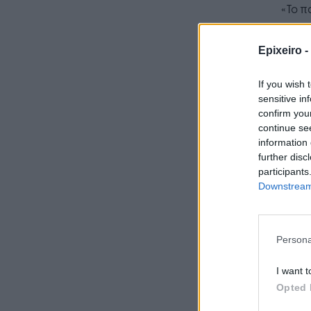
«Το 
των 
ενισχ
Epixeiro -
προσω
ευημ
If you wish 
την 
sensitive in
των Η
confirm you
continue se
information 
further disc
participants
Downstream 
Persona
I want t
Opted 