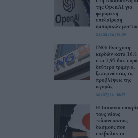
στη Δικαιοσύνη κ
της OpenAI για
φερόμενη
υπεξαίρεση
εμπορικών μυστι
06/08/26
|
16:09
ING: Ενίσχυση
κερδών κατά 16%
στα 1,95 δισ. ευρ
δεύτερο τρίμηνο,
ξεπερνώντας τις
προβλέψεις της
αγοράς
30/07/26
|
16:27
Η Ιαπωνία επικρίν
τους νέους
τελωνειακούς
δασμούς που
επέβαλαν οι