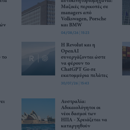
ατά
αυτοκινητοβιομηχανία:
Μαζικές περικοπές σε
managers από
Volkswagen, Porsche
κών
και BMW
04/08/26
|
15:23
Η Revolut και η
OpenAI
ώ το
συνεργάζονται ώστε
να φέρουν το
ChatGPT Go σε
εκατομμύρια πελάτες
30/07/26
|
15:43
ει
Αυστραλία:
Αδικαιολόγητοι οι
νέοι δασμοί των
ΗΠΑ - Χρειάζεται να
καταργηθούν