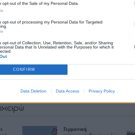
Ελλάδα και τον κόσμο στο
o opt-out of the Sale of my Personal Data.
In
to opt-out of processing my Personal Data for Targeted
ing.
In
o opt-out of Collection, Use, Retention, Sale, and/or Sharing
λιάστε
ersonal Data that Is Unrelated with the Purposes for which it
lected.
Out
... σχόλια
| Κάνε click για να σχολιάσεις
CONFIRM
Data Deletion
Data Access
Privacy Policy
ι
Γερμανική