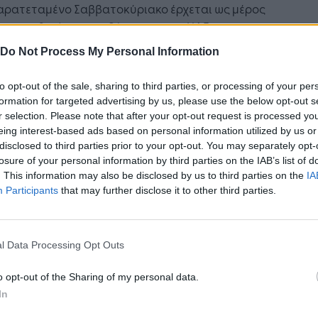
παρατεταμένο Σαββατοκύριακο έρχεται ως μέρος
προσπαθειών της κυβέρνησης των ΗΑΕ να
ύσει την ισορροπία μεταξύ επαγγελματικής και
Do Not Process My Personal Information
πικής ζωής και να ενισχύσει την κοινωνική
ερία, αυξάνοντας παράλληλα την απόδοση για
to opt-out of the sale, sharing to third parties, or processing of your per
προώθηση της οικονομικής ανταγωνιστικότητας
formation for targeted advertising by us, please use the below opt-out s
ΑΕ», ανέφερε το σχετικό δημοσίευμα.
r selection. Please note that after your opt-out request is processed y
eing interest-based ads based on personal information utilized by us or
disclosed to third parties prior to your opt-out. You may separately opt-
losure of your personal information by third parties on the IAB’s list of
. This information may also be disclosed by us to third parties on the
IA
Ακολουθήστε το
στο
Participants
that may further disclose it to other third parties.
Google News
και μάθετε πρώτοι
όλα τα επιχειρηματικά νέα
l Data Processing Opt Outs
o opt-out of the Sharing of my personal data.
Δείτε όλες τις τελευταίες
In
επιχειρηματικές
Ειδήσεις
από την