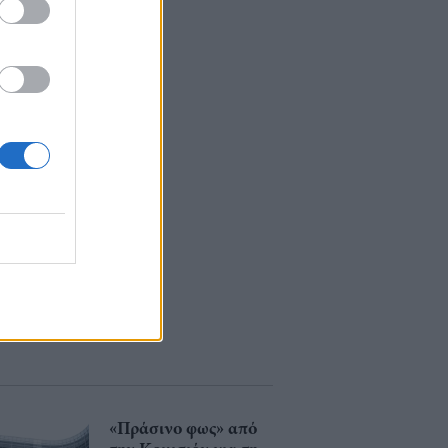
«Πράσινο φως» από