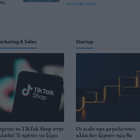
ες
24/07/26
|
16:22
arketing & Sales
Startup
ρχεται το TikTok Shop στην
Οι scale-ups μεγαλώνουν,
λλάδα! Τι πρέπει να ξέρει
αλλά δεν ξέρουν πώς θα