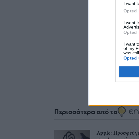
I want t
Opted 
I want 
Advertis
Opted 
I want t
Σχο
of my P
was col
Opted 
Περισσότερα από το
Apple: Προσφεύγε