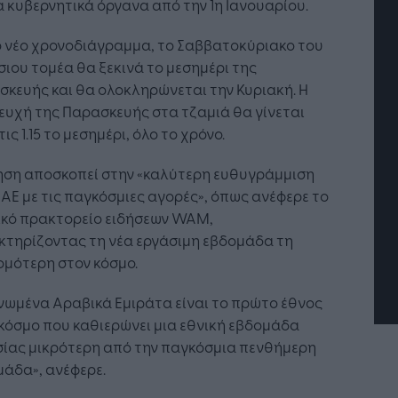
α κυβερνητικά όργανα από την 1η Ιανουαρίου.
ο νέο χρονοδιάγραμμα, το Σαββατοκύριακο του
ιου τομέα θα ξεκινά το μεσημέρι της
κευής και θα ολοκληρώνεται την Κυριακή. Η
υχή της Παρασκευής στα τζαμιά θα γίνεται
τις 1.15 το μεσημέρι, όλο το χρόνο.
Η Τεχνητή Νοημοσύνη: το νέο
Οι 
νηση αποσκοπεί στην «καλύτερη ευθυγράμμιση
λειτουργικό σύστημα της
Job
ΑΕ με τις παγκόσμιες αγορές», όπως ανέφερε το
επιχείρησης
«σύ
ικό πρακτορείο ειδήσεων WAM,
επι
κτηρίζοντας τη νέα εργάσιμη εβδομάδα τη
ομότερη στον κόσμο.
νωμένα Αραβικά Εμιράτα είναι το πρώτο έθνος
κόσμο που καθιερώνει μια εθνική εβδομάδα
σίας μικρότερη από την παγκόσμια πενθήμερη
άδα», ανέφερε.