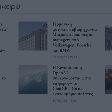
ι
Γερμανική
ατά
αυτοκινητοβιομηχανία:
Μαζικές περικοπές σε
managers από
Volkswagen, Porsche
κών
και BMW
04/08/26
|
15:23
Η Revolut και η
OpenAI
ώ το
συνεργάζονται ώστε
να φέρουν το
ChatGPT Go σε
εκατομμύρια πελάτες
30/07/26
|
15:43