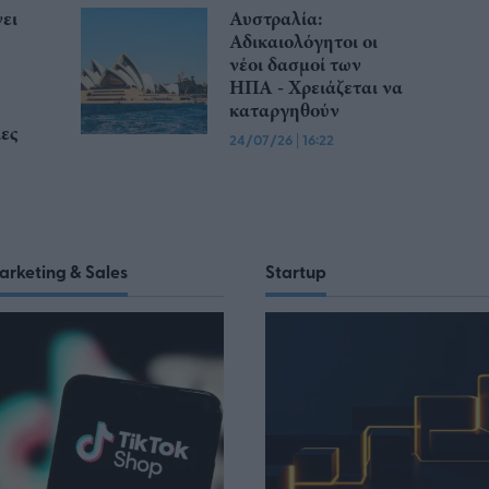
ει
Αυστραλία:
Αδικαιολόγητοι οι
νέοι δασμοί των
ΗΠΑ - Χρειάζεται να
καταργηθούν
ες
24/07/26
|
16:22
arketing & Sales
Startup