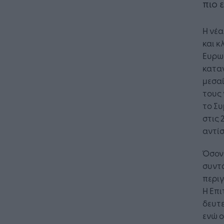
πιο 
Η νέα
και κ
Ευρωπ
καταν
μεσαί
τους 
το Σ
στις 
Η Τεχνη
αντίσ
λειτουρ
επιχείρ
Όσον
συντά
περιγ
Η Επι
δευτε
ενώ ο