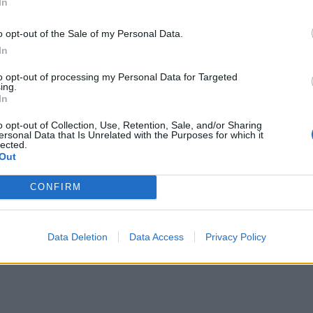
In
o opt-out of the Sale of my Personal Data.
Δείτε όλες τις τελευταίες
In
επιχειρηματικές
Ειδήσεις
από την
to opt-out of processing my Personal Data for Targeted
Ελλάδα και τον κόσμο στο
ing.
In
o opt-out of Collection, Use, Retention, Sale, and/or Sharing
ersonal Data that Is Unrelated with the Purposes for which it
lected.
Out
λιάστε
CONFIRM
... σχόλια
| Κάνε click για να σχολιάσεις
Data Deletion
Data Access
Privacy Policy