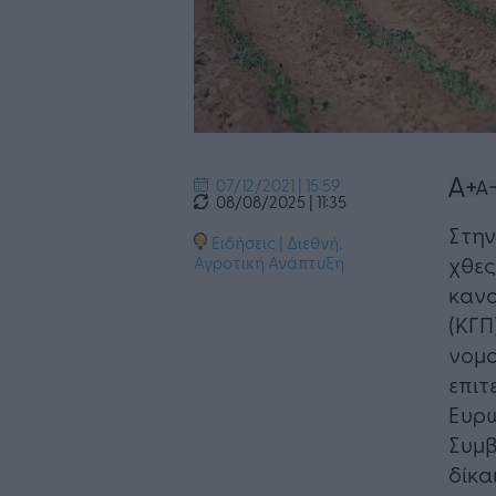
07/12/2021 | 15:59
08/08/2025 | 11:35
Στην
Ειδήσεις
|
Διεθνή
,
χθες
Αγροτική Ανάπτυξη
κανο
(ΚΓΠ
νομο
επιτ
Ευρω
Συμβ
δίκα