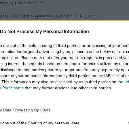
ο εξάμηνο του 2022.
άτη μέλη έχουν χρονικό περιθώριο έως τις 31
βρίου 2021 για να υποβάλουν τα στρατηγικά
σχέδια για την ΚΓΠ. Στη συνέχεια, η Επιτροπή θα
Do Not Process My Personal Information
ογήσει τα σχέδια αυτά και θα υποβάλει τις
ηρήσεις της στα κράτη μέλη. Η Επιτροπή έχει
to opt-out of the sale, sharing to third parties, or processing of your per
ιάθεσή της έξι μήνες για να εγκρίνει τα σχέδια με
formation for targeted advertising by us, please use the below opt-out s
υχόν αναθεωρήσεις των κρατών μελών, ώστε
r selection. Please note that after your opt-out request is processed y
eing interest-based ads based on personal information utilized by us or
να τεθούν σε εφαρμογή από την 1η Ιανουαρίου
disclosed to third parties prior to your opt-out. You may separately opt-
 ημερομηνία από την οποία θα αρχίσει να ισχύει
losure of your personal information by third parties on the IAB’s list of
 ΚΓΠ, κατόπιν της μεταβατικής περιόδου.
. This information may also be disclosed by us to third parties on the
IA
Participants
that may further disclose it to other third parties.
Ακολουθήστε το
στο
l Data Processing Opt Outs
Google News
και μάθετε πρώτοι
όλα τα επιχειρηματικά νέα
o opt-out of the Sharing of my personal data.