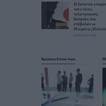
Η Ιαπωνία επικρίν
τους νέους
τελωνειακούς
δασμούς που
επέβαλαν οι
Ηνωμένες Πολιτεί
24/07/26
|
16:33
Business Know-how
M