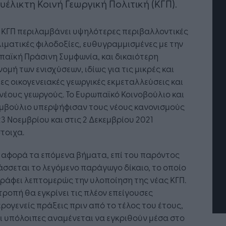
ευέλικτη Κοινή Γεωργική Πολιτική (ΚΓΠ).
 ΚΓΠ περιλαμβάνει υψηλότερες περιβαλλοντικές
λιματικές φιλοδοξίες, ευθυγραμμισμένες με την
αϊκή Πράσινη Συμφωνία, και δικαιότερη
ομή των ενισχύσεων, ιδίως για τις μικρές και
ες οικογενειακές γεωργικές εκμεταλλεύσεις και
νέους γεωργούς. Το Ευρωπαϊκό Κοινοβούλιο και
υμβούλιο υπερψήφισαν τους νέους κανονισμούς
23 Νοεμβρίου και στις 2 Δεκεμβρίου 2021
τή Νοημοσύνη: το νέο
Οι προσλήψεις αλλάζουν: To
τοιχα.
γικό σύστημα της
Jobfind.gr ως στρατηγικός
ησης
«σύμμαχος» για κάθε
 αφορά τα επόμενα βήματα, επί του παρόντος
επιχείρηση και εργαζόμενο
σσεται το λεγόμενο παράγωγο δίκαιο, το οποίο
ράφει λεπτομερώς την υλοποίηση της νέας ΚΓΠ.
τροπή θα εγκρίνει τις πλέον επείγουσες
ρογενείς πράξεις πριν από το τέλος του έτους,
ι υπόλοιπες αναμένεται να εγκριθούν μέσα στο