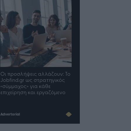
TP Greece: Πώς
Η ομάδα σου μεγαλώνε
διαμορφώνεται το μέλλον
γραφείο σου ακολουθε
του Insurance στην εποχή
του AI
Advertorial