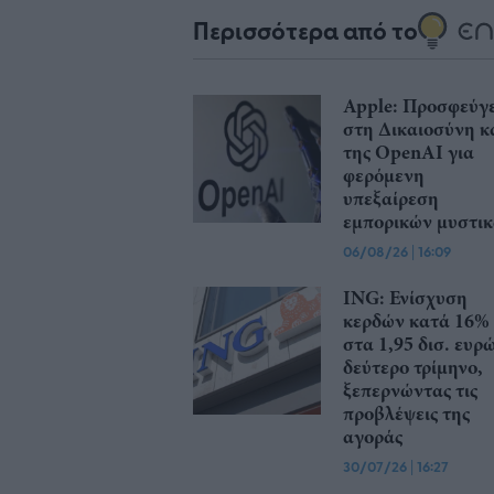
Περισσότερα από το
Apple: Προσφεύγε
στη Δικαιοσύνη κ
της OpenAI για
φερόμενη
υπεξαίρεση
εμπορικών μυστι
06/08/26
|
16:09
ING: Ενίσχυση
κερδών κατά 16%
στα 1,95 δισ. ευρ
δεύτερο τρίμηνο,
ξεπερνώντας τις
προβλέψεις της
αγοράς
30/07/26
|
16:27