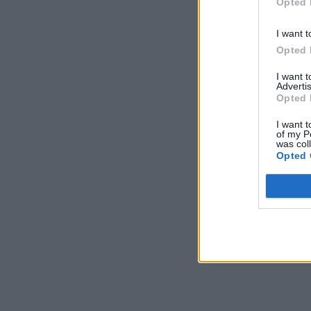
Opted 
I want t
Opted 
I want 
Advertis
Opted 
I want t
of my P
was col
Opted 
Σχο