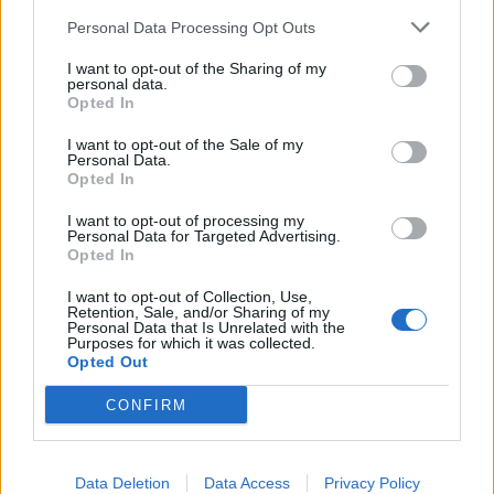
κατά των νέων αμερικανικών
Personal Data Processing Opt Outs
δασμών
28/07/26
|
11:29
I want to opt-out of the Sharing of my
personal data.
Opted In
Η Ιαπωνία επικρίνει τους νέους
I want to opt-out of the Sale of my
τελωνειακούς δασμούς που
Personal Data.
επέβαλαν οι Ηνωμένες Πολιτείες
Opted In
24/07/26
|
16:33
I want to opt-out of processing my
Personal Data for Targeted Advertising.
Opted In
Αυστραλία: Αδικαιολόγητοι οι
I want to opt-out of Collection, Use,
νέοι δασμοί των ΗΠΑ -
Retention, Sale, and/or Sharing of my
Χρειάζεται να καταργηθούν
Personal Data that Is Unrelated with the
Purposes for which it was collected.
24/07/26
|
16:22
Opted Out
CONFIRM
Business Know-how
Data Deletion
Data Access
Privacy Policy