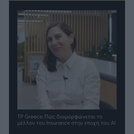
nd.gr
TP Greece: Πώς διαμορφώνεται το
Η ομ
άθε
μέλλον του Insurance στην εποχή του AI
σου 