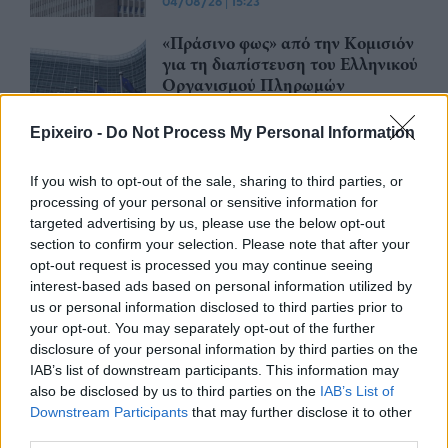
04/08/26
|
15:23
«Πράσινο φως» από την Κομισιόν
για τη διαπίστευση του Ελληνικού
Οργανισμού Πληρωμών
03/08/26
|
11:10
Epixeiro -
Do Not Process My Personal Information
ING: Ενίσχυση κερδών κατά 16%
If you wish to opt-out of the sale, sharing to third parties, or
στα 1,95 δισ. ευρώ το δεύτερο
processing of your personal or sensitive information for
τρίμηνο, ξεπερνώντας τις
targeted advertising by us, please use the below opt-out
προβλέψεις της αγοράς
section to confirm your selection. Please note that after your
30/07/26
|
16:27
opt-out request is processed you may continue seeing
interest-based ads based on personal information utilized by
Η Revolut και η OpenAI
us or personal information disclosed to third parties prior to
συνεργάζονται ώστε να φέρουν
your opt-out. You may separately opt-out of the further
το ChatGPT Go σε εκατομμύρια
disclosure of your personal information by third parties on the
πελάτες
IAB’s list of downstream participants. This information may
also be disclosed by us to third parties on the
IAB’s List of
30/07/26
|
15:43
Downstream Participants
that may further disclose it to other
third parties.
Βραζιλία: Προσφεύγει στον ΠΟΕ