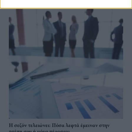
Η σεζόν τελειώνει: Πόσα λεφτά έμειναν στην
τσέπη σου ή μόνο πέρασαν;