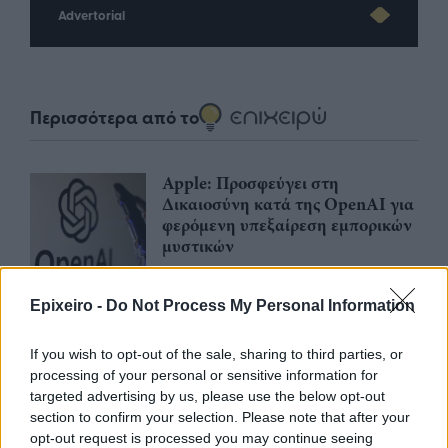
Advertorial
Περισσότερα από το
Apple: Προσφεύγει στη
Δικαιοσύνη κατά της OpenAI για
φερόμενη υπεξαίρεση εμπορικών
μυστικών
06/08/26
|
16:09
Epixeiro -
Do Not Process My Personal Information
Γερμανική
αυτοκινητοβιομηχανία: Μαζικές
περικοπές σε managers από
If you wish to opt-out of the sale, sharing to third parties, or
Volkswagen, Porsche και BMW
processing of your personal or sensitive information for
targeted advertising by us, please use the below opt-out
04/08/26
|
15:23
section to confirm your selection. Please note that after your
opt-out request is processed you may continue seeing
«Πράσινο φως» από την Κομισιόν