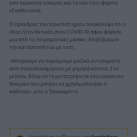
όσο περνούσε ο καιρός και το ιικό τους φορτίο
εξασθενούσε.
Ο πρόεδρος του πανεπιστημίου ανακάλυψε ότι ο
ίδιος ήταν θετικός στον COVID-19, αφού φόρεσε
μια από τις πειραματικές μάσκες. Επιβεβαίωσε
την κατάστασή του με τεστ.
«Μπορούμε να παράγουμε μαζικά αντισώματα
από στρουθοκάμηλους με χαμηλό κόστος. Στο
μέλλον, θέλω να το μετατρέψω σε ένα εύκολο κιτ
δοκιμών που μπορεί να χρησιμοποιήσει ο
καθένας», είπε ο Τσουκαμότο.
Google News
Ακολουθήστε το
στο