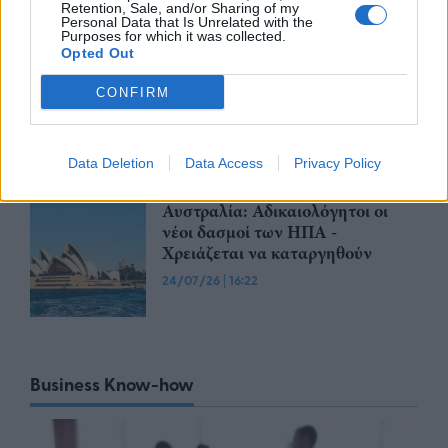
Retention, Sale, and/or Sharing of my
28/07/26
|
11:29
Personal Data that Is Unrelated with the
Purposes for which it was collected.
Opted Out
Η Ιαπωνία επικρίνει τους νέους
CONFIRM
τελωνειακούς δασμούς που
επέβαλαν οι Ηνωμένες Πολιτείες
24/07/26
|
16:33
Data Deletion
Data Access
Privacy Policy
Αυστραλία: Αδικαιολόγητοι οι
νέοι δασμοί των ΗΠΑ -
Χρειάζεται να καταργηθούν
24/07/26
|
16:22
Business Know-how