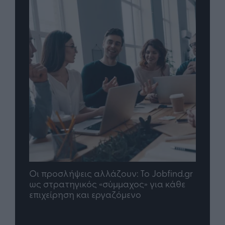
Οι προσλήψεις αλλάζουν: To Jobfind.gr
TP G
σης
ως στρατηγικός «σύμμαχος» για κάθε
μέλλ
επιχείρηση και εργαζόμενο