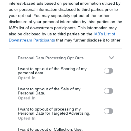
interest-based ads based on personal information utilized by
για τη διαπίστευση του Ελληνικού
us or personal information disclosed to third parties prior to
Οργανισμού Πληρωμών
your opt-out. You may separately opt-out of the further
03/08/26
|
11:10
disclosure of your personal information by third parties on the
IAB’s list of downstream participants. This information may
also be disclosed by us to third parties on the
IAB’s List of
ING: Ενίσχυση κερδών κατά 16%
Downstream Participants
that may further disclose it to other
στα 1,95 δισ. ευρώ το δεύτερο
third parties.
τρίμηνο, ξεπερνώντας τις
προβλέψεις της αγοράς
Personal Data Processing Opt Outs
30/07/26
|
16:27
I want to opt-out of the Sharing of my
personal data.
Η Revolut και η OpenAI
Opted In
συνεργάζονται ώστε να φέρουν
το ChatGPT Go σε εκατομμύρια
I want to opt-out of the Sale of my
Personal Data.
πελάτες
Opted In
30/07/26
|
15:43
I want to opt-out of processing my
Personal Data for Targeted Advertising.
Βραζιλία: Προσφεύγει στον ΠΟΕ
Opted In
κατά των νέων αμερικανικών
δασμών
I want to opt-out of Collection, Use,