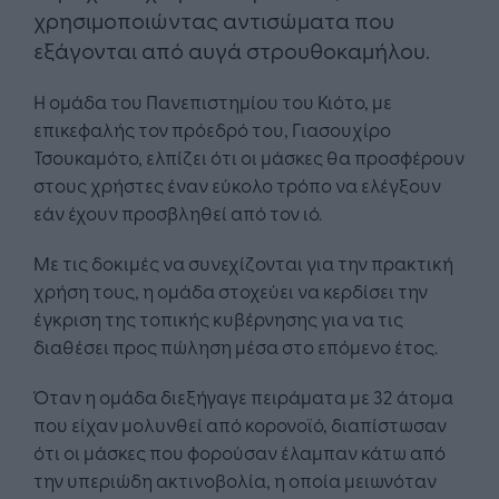
χρησιμοποιώντας αντισώματα που
εξάγονται από αυγά στρουθοκαμήλου.
Η ομάδα του Πανεπιστημίου του Κιότο, με
επικεφαλής τον πρόεδρό του, Γιασουχίρο
Τσουκαμότο, ελπίζει ότι οι μάσκες θα προσφέρουν
στους χρήστες έναν εύκολο τρόπο να ελέγξουν
εάν έχουν προσβληθεί από τον ιό.
Με τις δοκιμές να συνεχίζονται για την πρακτική
χρήση τους, η ομάδα στοχεύει να κερδίσει την
έγκριση της τοπικής κυβέρνησης για να τις
διαθέσει προς πώληση μέσα στο επόμενο έτος.
Όταν η ομάδα διεξήγαγε πειράματα με 32 άτομα
που είχαν μολυνθεί από κορονοϊό, διαπίστωσαν
ότι οι μάσκες που φορούσαν έλαμπαν κάτω από
την υπεριώδη ακτινοβολία, η οποία μειωνόταν