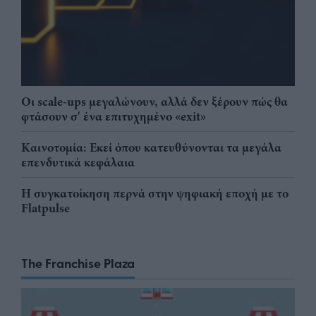
Οι scale-ups μεγαλώνουν, αλλά δεν ξέρουν πώς θα
φτάσουν σ' ένα επιτυχημένο «exit»
Καινοτομία: Εκεί όπου κατευθύνονται τα μεγάλα
επενδυτικά κεφάλαια
Η συγκατοίκηση περνά στην ψηφιακή εποχή με το
Flatpulse
The Franchise Plaza