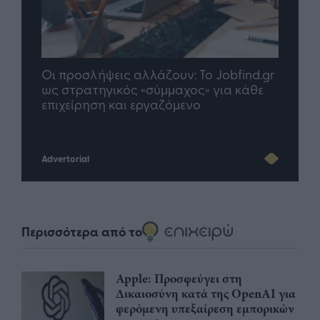
Οι προσλήψεις αλλάζουν: To Jobfind.gr
TP G
σης
ως στρατηγικός «σύμμαχος» για κάθε
μέλλ
επιχείρηση και εργαζόμενο
Advertorial
Περισσότερα από το
Apple: Προσφεύγει στη
Δικαιοσύνη κατά της OpenAI για
φερόμενη υπεξαίρεση εμπορικών