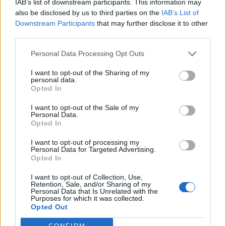
IAB’s list of downstream participants. This information may
Η Revolut και η OpenAI
also be disclosed by us to third parties on the
IAB’s List of
συνεργάζονται ώστε να φέρουν
Downstream Participants
that may further disclose it to other
το ChatGPT Go σε εκατομμύρια
third parties.
πελάτες
Personal Data Processing Opt Outs
30/07/26
|
15:43
I want to opt-out of the Sharing of my
Βραζιλία: Προσφεύγει στον ΠΟΕ
personal data.
κατά των νέων αμερικανικών
Opted In
δασμών
I want to opt-out of the Sale of my
28/07/26
|
11:29
Personal Data.
Opted In
I want to opt-out of processing my
Η Ιαπωνία επικρίνει τους νέους
Personal Data for Targeted Advertising.
τελωνειακούς δασμούς που
Opted In
επέβαλαν οι Ηνωμένες Πολιτείες
I want to opt-out of Collection, Use,
24/07/26
|
16:33
Retention, Sale, and/or Sharing of my
Personal Data that Is Unrelated with the
Purposes for which it was collected.
Opted Out
Αυστραλία: Αδικαιολόγητοι οι
νέοι δασμοί των ΗΠΑ -