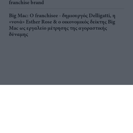
franchise brand
Big Mac: Ο franchisee - δημιουργός Delligatti, η
«νονά» Esther Rose & ο οικονομικός δείκτης Big
Mac ως εργαλείο μέτρησης της αγοραστικής
δύναμης