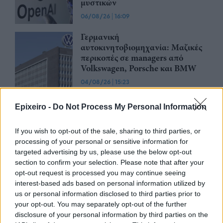
μυστικών
06/08/26
|
16:09
Γερμανική
αυτοκινητοβιομηχανία: Μαζικές
περικοπές σε managers από
Volkswagen, Porsche και BMW
04/08/26
|
15:23
«Πράσινο φως» από την Κομισιόν
Epixeiro -
Do Not Process My Personal Information
για τη διαπίστευση του Ελληνικού
Οργανισμού Πληρωμών
If you wish to opt-out of the sale, sharing to third parties, or
03/08/26
|
11:10
processing of your personal or sensitive information for
targeted advertising by us, please use the below opt-out
section to confirm your selection. Please note that after your
ING: Ενίσχυση κερδών κατά 16%
opt-out request is processed you may continue seeing
στα 1,95 δισ. ευρώ το δεύτερο
interest-based ads based on personal information utilized by
τρίμηνο, ξεπερνώντας τις
us or personal information disclosed to third parties prior to
προβλέψεις της αγοράς
your opt-out. You may separately opt-out of the further
30/07/26
|
16:27
disclosure of your personal information by third parties on the