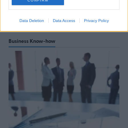
CONFIRM
Χρειάζεται να καταργηθούν
24/07/26
|
16:22
Data Deletion
Data Access
Privacy Policy
Business Know-how