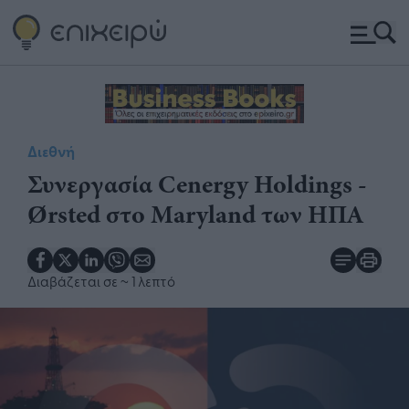
Διεθνή
​Συνεργασία Cenergy Holdings -
Ørsted στο Maryland ​των ΗΠΑ​​
Διαβάζεται σε
~ 1 λεπτό