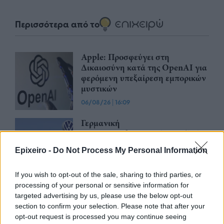
Περισσότερα από το
Apple: Προσφεύγει στη
Δικαιοσύνη κατά της OpenAI για
φερόμενη υπεξαίρεση εμπορικών
μυστικών
06/08/26
|
16:09
Γερμανική
αυτοκινητοβιομηχανία: Μαζικές
περικοπές σε managers από
Epixeiro -
Do Not Process My Personal Information
Volkswagen, Porsche και BMW
04/08/26
|
15:23
If you wish to opt-out of the sale, sharing to third parties, or
processing of your personal or sensitive information for
«Πράσινο φως» από την Κομισιόν
targeted advertising by us, please use the below opt-out
για τη διαπίστευση του Ελληνικού
section to confirm your selection. Please note that after your
Οργανισμού Πληρωμών
opt-out request is processed you may continue seeing
03/08/26
|
11:10