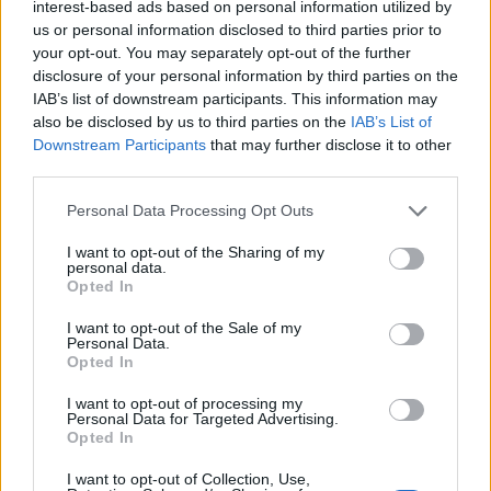
interest-based ads based on personal information utilized by
us or personal information disclosed to third parties prior to
your opt-out. You may separately opt-out of the further
ING: Ενίσχυση κερδών κατά 16%
disclosure of your personal information by third parties on the
στα 1,95 δισ. ευρώ το δεύτερο
IAB’s list of downstream participants. This information may
τρίμηνο, ξεπερνώντας τις
also be disclosed by us to third parties on the
IAB’s List of
προβλέψεις της αγοράς
Downstream Participants
that may further disclose it to other
30/07/26
|
16:27
third parties.
Η Revolut και η OpenAI
Personal Data Processing Opt Outs
συνεργάζονται ώστε να φέρουν
I want to opt-out of the Sharing of my
το ChatGPT Go σε εκατομμύρια
personal data.
πελάτες
Opted In
30/07/26
|
15:43
I want to opt-out of the Sale of my
Personal Data.
Βραζιλία: Προσφεύγει στον ΠΟΕ
Opted In
κατά των νέων αμερικανικών
δασμών
I want to opt-out of processing my
Personal Data for Targeted Advertising.
28/07/26
|
11:29
Opted In
I want to opt-out of Collection, Use,