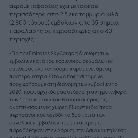
αερομεταφορέας έχει μεταφέρει
περισσότερα από 2,8 εκατομμύρια κιλά
(2.800 τόνους) εμβολίων από 35 σημεία
παραλαβής σε περισσότερες από 80
περιοχές.
«Για την Emirates SkyCargo η διανομή των
εμβολίων κατά του κορωνοϊού σε ευάλωτες
ομάδες σε όλο τον κόσμο παραμένει άμεση
προτεραιότητα. Όταν αποφασίσαμε να
προχωρήσουμε στη διανομή των εμβολίων το
2020, πρωταρχικός μας στόχος ήταν η μεταφορά
των δόσεων μέσω του Ντουμπάι προς τις
αναπτυσσόμενες χώρες. Είμαστε ιδιαίτερα
περήφανοι που σχεδόν τα δύο τρίτα των
συνολικών εμβολίων που μεταφέραμε,
παραδόθηκαν στην Αφρική, την Ασία και τη Μέση
Ανατολή. Με την εκτεταμένη εμβέλειά μας σε έξι