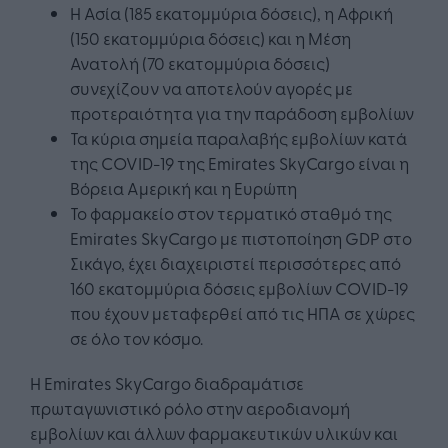
Η Ασία (185 εκατομμύρια δόσεις), η Αφρική
(150 εκατομμύρια δόσεις) και η Μέση
Ανατολή (70 εκατομμύρια δόσεις)
συνεχίζουν να αποτελούν αγορές με
προτεραιότητα για την παράδοση εμβολίων
Τα κύρια σημεία παραλαβής εμβολίων κατά
της COVID-19 της Emirates SkyCargo είναι η
Βόρεια Αμερική και η Ευρώπη
Το φαρμακείο στον τερματικό σταθμό της
Emirates SkyCargo με πιστοποίηση GDP στο
Σικάγο, έχει διαχειριστεί περισσότερες από
160 εκατομμύρια δόσεις εμβολίων COVID-19
που έχουν μεταφερθεί από τις ΗΠΑ σε χώρες
σε όλο τον κόσμο.
Η Emirates SkyCargo διαδραμάτισε
πρωταγωνιστικό ρόλο στην αεροδιανομή
εμβολίων και άλλων φαρμακευτικών υλικών και