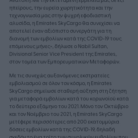
ηπείρους, την ευρεία χωρητικότητα και την
τεχνογνωσία μας στην ψυχρή εφοδιαστική
αλυσίδα, η Emirates SkyCargo θα συνεχίσει να
αποτελεί έναν αξιόπιστο συνεργάτη για τη
διανομή των εμβολίων κατά της COVID-19 τους
επόμενους μήνες», δήλωσε ο Nabil Sultan,
Divisional Senior Vice President της Emirates,
στον τομέα των Εμπορευματικών Μεταφορών.
Με τις συνεχώς αυξανόμενες εκστρατείες
εμβολιασμού σε όλον τον κόσμο, η Emirates
SkyCargo σημείωσε σταθερή αύξηση στη ζήτηση
για μεταφορά εμβολίων κατά του κορωνοϊού κατά
το δεύτερο εξάμηνο του 2021. Μόνο τον Οκτώβριο
και τον Νοέμβριο του 2021, η Emirates SkyCargo
μετέφερε περισσότερες από 200 εκατομμύρια
δόσεις εμβολίων κατά της COVID-19, δηλαδή
σχεδόν το ένα τρίτο των συνολικών εμβολίων που