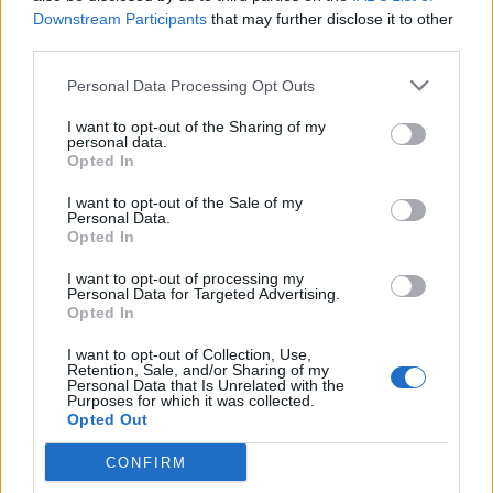
Downstream Participants
that may further disclose it to other
third parties.
Personal Data Processing Opt Outs
I want to opt-out of the Sharing of my
personal data.
Opted In
obfind.gr
TP Greece: Πώς διαμορφώνεται το
I want to opt-out of the Sale of my
ια κάθε
μέλλον του Insurance στην εποχή του AI
Personal Data.
Opted In
I want to opt-out of processing my
Personal Data for Targeted Advertising.
Opted In
Advertorial
I want to opt-out of Collection, Use,
Retention, Sale, and/or Sharing of my
Personal Data that Is Unrelated with the
Purposes for which it was collected.
Opted Out
Περισσότερα από το
CONFIRM