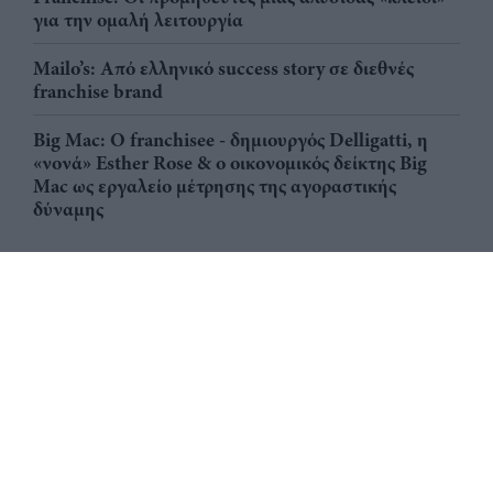
για την ομαλή λειτουργία
Mailo’s: Από ελληνικό success story σε διεθνές
franchise brand
Big Mac: Ο franchisee - δημιουργός Delligatti, η
«νονά» Esther Rose & ο οικονομικός δείκτης Big
Mac ως εργαλείο μέτρησης της αγοραστικής
δύναμης