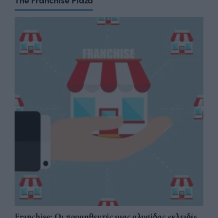
The Franchise Plaza
Franchise: Οι προμηθευτές μιας αλυσίδας «κλειδί»