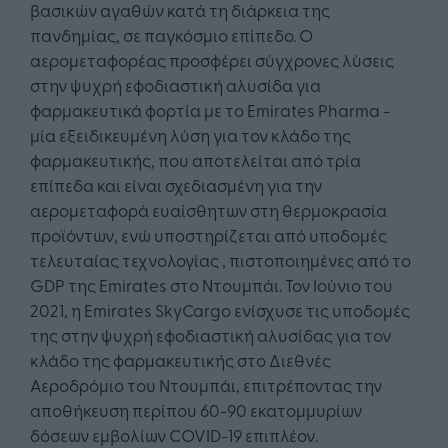
βασικών αγαθών κατά τη διάρκεια της
πανδημίας, σε παγκόσμιο επίπεδο. Ο
αερομεταφορέας προσφέρει σύγχρονες λύσεις
στην ψυχρή εφοδιαστική αλυσίδα για
φαρμακευτικά φορτία με τo Emirates Pharma -
μία εξειδικευμένη λύση για τον κλάδο της
φαρμακευτικής, που αποτελείται από τρία
επίπεδα και είναι σχεδιασμένη για την
αερομεταφορά ευαίσθητων στη θερμοκρασία
προϊόντων, ενώ υποστηρίζεται από υποδομές
τελευταίας τεχνολογίας , πιστοποιημένες από το
GDP της Emirates στο Ντουμπάι. Τον Ιούνιο του
2021, η Emirates SkyCargo ενίσχυσε τις υποδομές
της στην ψυχρή εφοδιαστική αλυσίδας για τον
κλάδο της φαρμακευτικής στο Διεθνές
Αεροδρόμιο του Ντουμπάι, επιτρέποντας την
αποθήκευση περίπου 60-90 εκατομμυρίων
δόσεων εμβολίων COVID-19 επιπλέον.