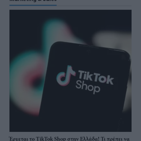
Έρχεται το TikTok Shop στην Ελλάδα! Τι πρέπει να