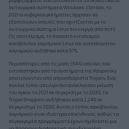
λειτουργικά συστήματα Windows. Ωστόσο, το
2021 οι κυβερνοεγκληματίες άρχισαν να
εξαπολύουν απειλές που σχετίζονταν με το
λειτουργικό σύστημα Linux πιο ενεργά από ποτέ.
Ως αποτέλεσμα, το ποσοστό εντοπισμού
κακόβουλου λογισμικού Linux και ανεπιθύμητου
λογισμικού αυξήθηκε κατά 57%.
Περισσότερες από τις μισές (54%) απειλές που
εντοπίστηκαν από τα συστήματα της Kaspersky
αποτελούνταν από απροσδιόριστα Trojans. Ενώ
πολλοί τύποι απειλών αντανακλούσαν μείωση
του όγκου το 2021 σε σύγκριση με το 2020, τα
Trojan Droppers αυξήθηκαν κατά 2,24% σε
σύγκριση με το 2020. Αυτός ο τύπος κακόβουλου
λογισμικού είναι ιδιαίτερα επικίνδυνος, καθώς τα
συγκεκριμέα προγράμματα έχουν σχεδιαστεί για
να παρέχουν διαφορετικό, πιο εξελιγμένο