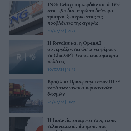
ING: Ενίσχυση κερδών κατά 16%
στα 1,95 δισ. ευρώ το δεύτερο
τρίμηνο, ξεπερνώντας τις
προβλέψεις της αγοράς
30/07/26
|
16:27
Η Revolut και η OpenAI
συνεργάζονται ώστε να φέρουν
το ChatGPT Go σε εκατομμύρια
πελάτες
30/07/26
|
15:43
Βραζιλία: Προσφεύγει στον ΠΟΕ
κατά των νέων αμερικανικών
δασμών
28/07/26
|
11:29
Η Ιαπωνία επικρίνει τους νέους
τελωνειακούς δασμούς που