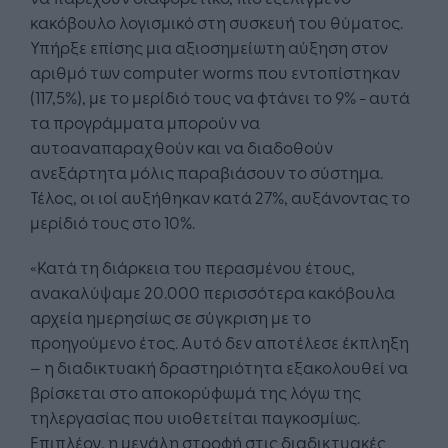
κακόβουλο λογισμικό στη συσκευή του θύματος.
Υπήρξε επίσης μια αξιοσημείωτη αύξηση στον
αριθμό των computer worms που εντοπίστηκαν
(117,5%), με το μερίδιό τους να φτάνει το 9% - αυτά
τα προγράμματα μπορούν να
αυτοαναπαραχθούν και να διαδοθούν
ανεξάρτητα μόλις παραβιάσουν το σύστημα.
Τέλος, οι ιοί αυξήθηκαν κατά 27%, αυξάνοντας το
μερίδιό τους στο 10%.
«Κατά τη διάρκεια του περασμένου έτους,
ανακαλύψαμε 20.000 περισσότερα κακόβουλα
αρχεία ημερησίως σε σύγκριση με το
προηγούμενο έτος. Αυτό δεν αποτέλεσε έκπληξη
– η διαδικτυακή δραστηριότητα εξακολουθεί να
βρίσκεται στο αποκορύφωμά της λόγω της
τηλεργασίας που υιοθετείται παγκοσμίως.
Επιπλέον, η μεγάλη στροφή στις διαδικτυακές