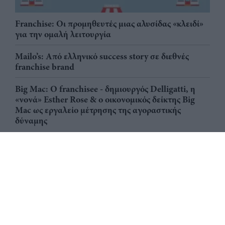
Franchise: Οι προμηθευτές μιας αλυσίδας «κλειδί»
για την ομαλή λειτουργία
Mailo’s: Από ελληνικό success story σε διεθνές
franchise brand
Big Mac: Ο franchisee - δημιουργός Delligatti, η
«νονά» Esther Rose & ο οικονομικός δείκτης Big
Mac ως εργαλείο μέτρησης της αγοραστικής
δύναμης