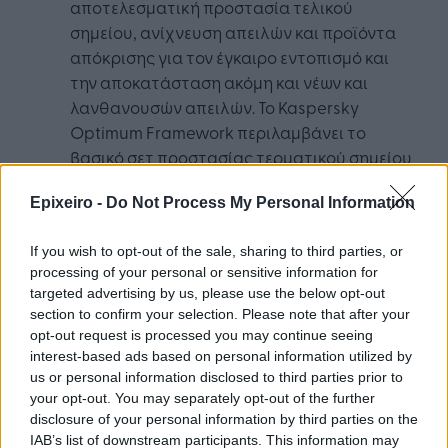
αποτελεσματική προστασία τελικού
σημείου, ανίχνευση απειλών και προϊόντα
απόκρισης για τον έγκαιρο εντοπισμό και
την αποκατάσταση ακόμη και νέων και
λανθανουσών απειλών. Το Kaspersky
Optimum Framework περιλαμβάνει το
βασικό σετ προστασίας τερματικού σημείου
που ενισχύεται με EDR και MDR.
Epixeiro -
Do Not Process My Personal Information
If you wish to opt-out of the sale, sharing to third parties, or
processing of your personal or sensitive information for
targeted advertising by us, please use the below opt-out
section to confirm your selection. Please note that after your
Google News
Ακολουθήστε το
στο
opt-out request is processed you may continue seeing
και μάθετε πρώτοι όλα τα επιχειρηματικά νέα
interest-based ads based on personal information utilized by
us or personal information disclosed to third parties prior to
your opt-out. You may separately opt-out of the further
disclosure of your personal information by third parties on the
Δείτε όλες τις τελευταίες επιχειρηματικές
IAB’s list of downstream participants. This information may
Ειδήσεις
από την Ελλάδα και τον κόσμο στο